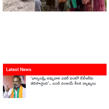
Latest News
‘భాగ్యలక్ష్మి అమ్మవారి పవర్ ఏంటో కేటీఆర్‌కు
తెలిసొచ్చింది’.. బండి సంజయ్ కీలక వ్యాఖ్యలు