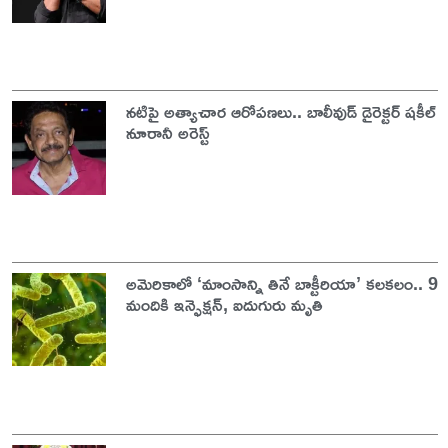
నటిపై అత్యాచార ఆరోపణలు.. బాలీవుడ్ డైరెక్టర్ షకీల్
నూరానీ అరెస్ట్
అమెరికాలో ‘మాంసాన్ని తినే బాక్టీరియా’ కలకలం.. 9
మందికి ఇన్ఫెక్షన్, ఐదుగురు మృతి