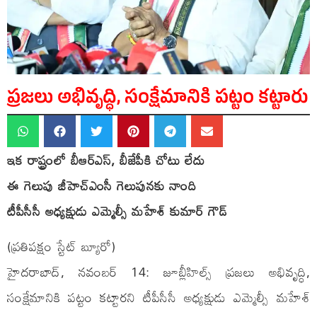
ప్రజలు అభివృద్ధి, సంక్షేమానికి పట్టం కట్టారు
ఇక రాష్ట్రంలో బీఆర్ఎస్, బీజేపీకి చోటు లేదు
ఈ గెలుపు జీహెచ్ఎంసీ గెలుపునకు నాంది
టీపీసీసీ అధ్యక్షుడు ఎమ్మెల్సీ మహేశ్ కుమార్ గౌడ్
(ప్రతిపక్షం స్టేట్ బ్యూరో)
హైదరాబాద్, నవంబర్ 14: జూబ్లీహిల్స్ ప్రజలు అభివృద్ధి,
సంక్షేమానికి పట్టం కట్టారని టీపీసీసీ అధ్యక్షుడు ఎమ్మెల్సీ మహేశ్