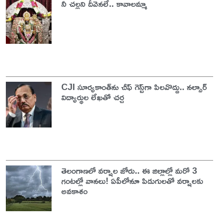
నీ చల్లని దీవెనలే.. కావాలమ్మా
CJI సూర్యకాంత్‌ను చీఫ్‌ గెస్ట్‌గా పిలవొద్దు.. నల్సార్
విద్యార్థుల లేఖతో చర్చ
తెలంగాణలో వర్షాల జోరు.. ఈ జిల్లాల్లో మరో 3
గంటల్లో వానలు! ఏపీలోనూ పిడుగులతో వర్షాలకు
అవకాశం