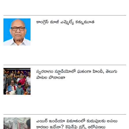
కాంగ్రెస్ మాజీ ఎమ్మెల్యే కన్నుమూత
స్వరరాగం స్టూడియోలో ఘనంగా హిందీ, తెలుగు
పాటల బొనాంజా
ఎయిర్ ఇండియా విమానంలో కుదుపులకు అసలు
కారణం ఇదేనా? కెప్టెన్‌పై డ్రగ్స్ ఆరోపణలు