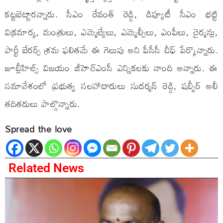
కట్టబెట్టారన్నారు. సీఎం రేవంత్ రెడ్డి, డిప్యూటీ సీఎం భట్టి
విక్రమార్క, మంత్రులు, ఎమ్మెల్యేలు, ఎమ్మెల్సీలు, ఎంపీలు, చైర్మన్లు,
పార్టీ బేరర్స్ శ్రమ ఫలితమే ఈ గెలుపు అని పీసీసీ చీఫ్ పేర్కొన్నారు.
జూబ్లీహిల్స్ విజయం జీహెచ్ఎంసీ ఎన్నికలకు నాంది అన్నారు. ఈ
సమావేశంలో ప్రభుత్వ సలహాదారులు సుదర్శన్ రెడ్డి, షబ్బీర్ అలీ
తదితరులు పాల్గొన్నారు.
Spread the love
Related News