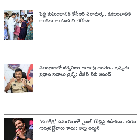
పెద్ది కుటుంబానికి కేసీఆర్ పరామర్శ.. కుటుంబానికి
అండగా ఉంటామని భరోసా
తెలంగాణలో నక్సలిజం దాదాపు అంతం.. ఇప్పుడు
ప్రధాన సవాలు డ్రగ్సే: డీజీపీ సీవీ ఆనంద్
‘గంగోత్రి’ సమయంలో వైజాగ్ రోడ్లపై నడిచినా ఎవరూ
గుర్తుపట్టేవారు కాదు: అల్లు అర్జున్