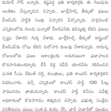
కుమార్ గౌడ్ అన్నారు. కష్టపడ్డ ప్రతి కార్యకర్తకు ఈ గెలుపును
అంకితం చేస్తున్నామని చెప్పారు. జూబ్లీహిల్స్ తీర్పుతో ప్రజలు
బీఆర్‌ఎస్ పార్టీకి సెలవు చెప్పారని పేర్కొన్నారు. పార్లమెంట్
ఎన్నికలలోను గుండు సున్నాతో బీఆర్ఎస్‌కు భవిష్యత్తు లేదని ప్రజలు
స్పష్టం చేశారని గుర్తు చేశారు. జూబ్లీహిల్స్ తీర్పుతో రాష్ట్రంలో
బీఆర్ఎస్‌కు చోటు లేదని మరోసారి రుజువు చేశారన్నారు. రానున్న
రోజులలోను ప్రజల ఆకాంక్షలకు అనుగుణంగా ప్రజాపాలన
కొనసాగుతుందన్నారు. బీసీ బిడ్డ నవీన్ యాదవ్‌ను గెలిపించిన
ఘనత సీఎం రేవంత్ రెడ్డి, మంత్రులు, ప్రతి కాంగ్రెస్ కార్యకర్తదని
వివరించారు. వచ్చే ఎన్నికలలో కాంగ్రెస్ పార్టీ 100 సీట్లు
సాధించడం ఖాయమన్నారు. కాంగ్రెస్ పార్టీ కనీసం పదేళ్లు
అధికారంలో కొనసాగడం తథ్యమని చెప్పారు. ప్రభుత్వ సంక్షేమ
పనితీరుపట్ల ప్రజలు సంతృప్తి వ్యక్తం చేసి, భారీ మెజార్టీతో విజయం