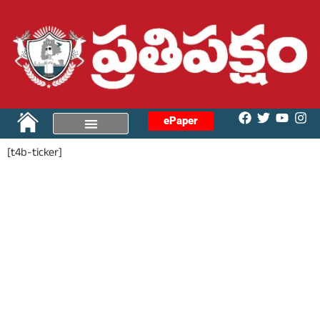
ePaper
[t4b-ticker]