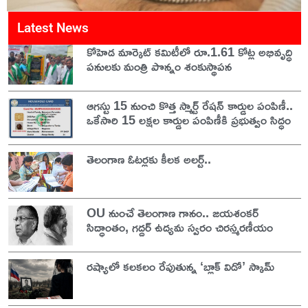
Latest News
కోహెడ మార్కెట్ కమిటీలో రూ.1.61 కోట్ల అభివృద్ధి
పనులకు మంత్రి పొన్నం శంకుస్థాపన
ఆగస్టు 15 నుంచి కొత్త స్మార్ట్ రేషన్ కార్డుల పంపిణీ..
ఒకేసారి 15 లక్షల కార్డుల పంపిణీకి ప్రభుత్వం సిద్ధం
తెలంగాణ ఓటర్లకు కీలక అలర్ట్..
OU నుంచే తెలంగాణ గానం.. జయశంకర్
సిద్ధాంతం, గద్దర్ ఉద్యమ స్వరం చిరస్మరణీయం
రష్యాలో కలకలం రేపుతున్న ‘బ్లాక్ విడో’ స్కామ్