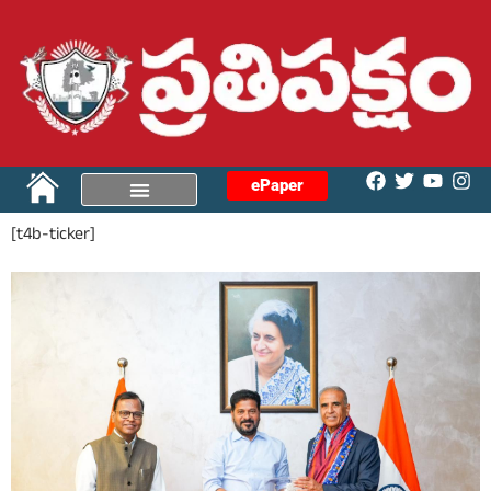
ePaper
[t4b-ticker]