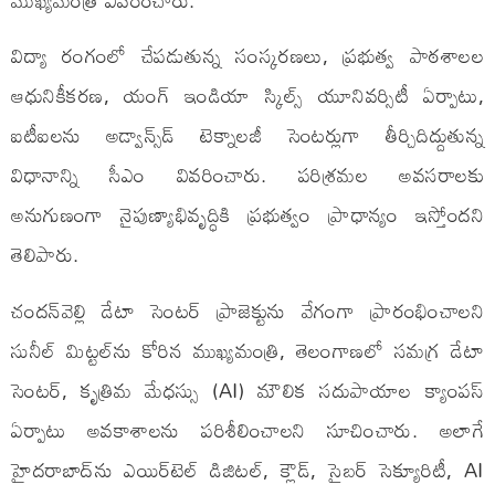
విద్యా రంగంలో చేపడుతున్న సంస్కరణలు, ప్రభుత్వ పాఠశాలల
ఆధునికీకరణ, యంగ్ ఇండియా స్కిల్స్ యూనివర్సిటీ ఏర్పాటు,
ఐటీఐలను అడ్వాన్స్‌డ్ టెక్నాలజీ సెంటర్లుగా తీర్చిదిద్దుతున్న
విధానాన్ని సీఎం వివరించారు. పరిశ్రమల అవసరాలకు
అనుగుణంగా నైపుణ్యాభివృద్ధికి ప్రభుత్వం ప్రాధాన్యం ఇస్తోందని
తెలిపారు.
చందన్‌వెల్లి డేటా సెంటర్ ప్రాజెక్టును వేగంగా ప్రారంభించాలని
సునీల్ మిట్టల్‌ను కోరిన ముఖ్యమంత్రి, తెలంగాణలో సమగ్ర డేటా
సెంటర్, కృత్రిమ మేధస్సు (AI) మౌలిక సదుపాయాల క్యాంపస్
ఏర్పాటు అవకాశాలను పరిశీలించాలని సూచించారు. అలాగే
హైదరాబాద్‌ను ఎయిర్‌టెల్ డిజిటల్, క్లౌడ్, సైబర్ సెక్యూరిటీ, AI