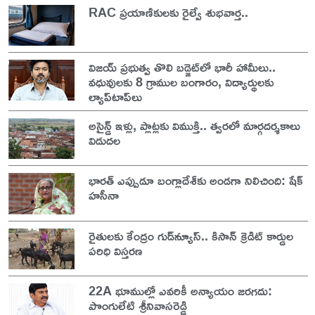
RAC ప్రయాణికులకు రైల్వే శుభవార్త..
విజయ్ ప్రభుత్వ తొలి బడ్జెట్‌లో భారీ హామీలు..
వధువులకు 8 గ్రాముల బంగారం, విద్యార్థులకు
ల్యాప్‌టాప్‌లు
అసైన్డ్ ఇళ్లు, ప్లాట్లకు విముక్తి.. త్వరలో మార్గదర్శకాలు
విడుదల
భారత్ ఎప్పుడూ బంగ్లాదేశ్‌కు అండగా నిలిచింది: షేక్
హసీనా
రైతులకు కేంద్రం గుడ్‌న్యూస్.. కిసాన్ క్రెడిట్ కార్డుల
పరిధి విస్తరణ
22A భూముల్లో ఎవరికీ అన్యాయం జరగదు:
పొంగులేటి శ్రీనివాసరెడ్డి