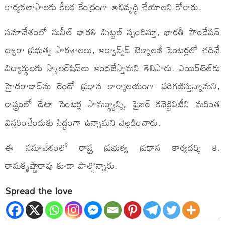
కార్యకలాపాలకు కీలక కేంద్రంగా అభివృద్ధి చేయాలని కోరారు.
సమావేశంలో సునీల్ భారతి మిట్టల్ స్పందిస్తూ, భారతీ ఫౌండేషన్
ద్వారా ప్రభుత్వ పాఠశాలలు, అడ్వాన్స్‌డ్ టెక్నాలజీ సెంటర్లలో చదివే
విద్యార్థులకు స్కాలర్‌షిప్‌లు అందజేస్తామని తెలిపారు. ఎయిర్‌టెల్‌కు
హైదరాబాద్‌ను రెండో ప్రధాన కార్యాలయంగా పరిగణిస్తున్నామని,
రాష్ట్రంలో డేటా సెంటర్ల సామర్థ్యాన్ని, ఫైబర్ కనెక్టివిటీని మరింత
విస్తరించేందుకు సిద్ధంగా ఉన్నామని వెల్లడించారు.
ఈ సమావేశంలో రాష్ట్ర ప్రభుత్వ ప్రధాన కార్యదర్శి కె.
రామకృష్ణారావు కూడా పాల్గొన్నారు.
Spread the love