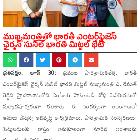
ముఖ్యమంత్రితో భారతీ ఎంటర్‌ప్రైజెస్
ఛైర్మన్ సునీల్ భారతి మిట్టల్ భేటీ
ప్రతిపక్షం, జూన్ 30:
ప్రముఖ పారిశ్రామికవేత్త, భారతీ
ఎంటర్‌ప్రైజెస్ ఛైర్మన్ సునీల్ భారతి మిట్టల్ ముఖ్యమంత్రి ఎ. రేవంత్
రెడ్డిని హైదరాబాద్‌లోని ఎంసీఆర్ హెచ్‌ఆర్‌డీ బోధి పెవిలియన్‌లో
మర్యాదపూర్వకంగా కలిశారు. ఈ సందర్భంగా తెలంగాణలో
అమలు చేస్తున్న అభివృద్ధి కార్యక్రమాలు, పారిశ్రామిక సంస్కరణలు,
పెట్టుబడులకు రాష్ట్రం అనుకూలంగా మారిన అంశాలను
ముఖ్యమంత్రి వివరించారు.