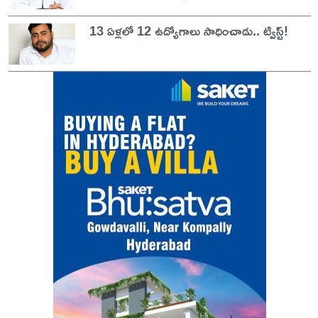
13 ఏళ్లలో 12 ఉద్యోగాలు సాధించాడు.. ట్విస్ట్!