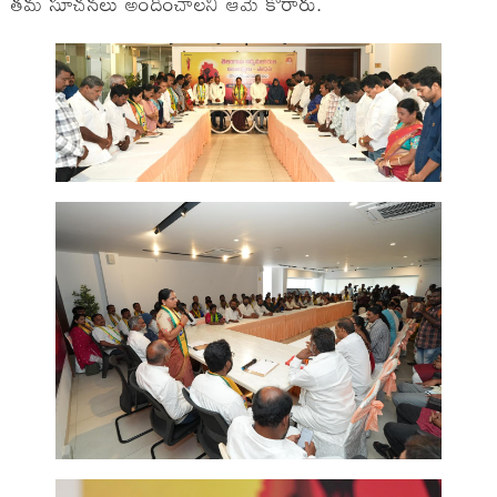
తమ సూచనలు అందించాలని ఆమె కోరారు.