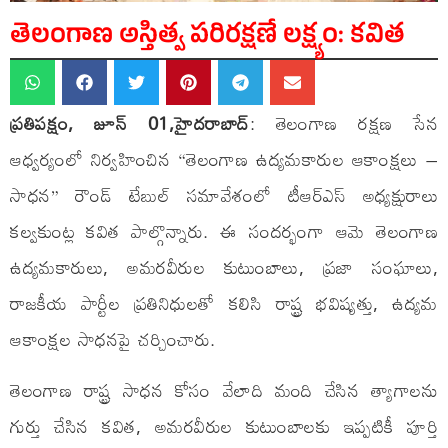
తెలంగాణ అస్తిత్వ పరిరక్షణే లక్ష్యం: కవిత
ప్రతిపక్షం, జూన్ 01,హైదరాబాద్
: తెలంగాణ రక్షణ సేన
ఆధ్వర్యంలో నిర్వహించిన “తెలంగాణ ఉద్యమకారుల ఆకాంక్షలు –
సాధన” రౌండ్ టేబుల్ సమావేశంలో టీఆర్ఎస్ అధ్యక్షురాలు
కల్వకుంట్ల కవిత పాల్గొన్నారు. ఈ సందర్భంగా ఆమె తెలంగాణ
ఉద్యమకారులు, అమరవీరుల కుటుంబాలు, ప్రజా సంఘాలు,
రాజకీయ పార్టీల ప్రతినిధులతో కలిసి రాష్ట్ర భవిష్యత్తు, ఉద్యమ
ఆకాంక్షల సాధనపై చర్చించారు.
తెలంగాణ రాష్ట్ర సాధన కోసం వేలాది మంది చేసిన త్యాగాలను
గుర్తు చేసిన కవిత, అమరవీరుల కుటుంబాలకు ఇప్పటికీ పూర్తి