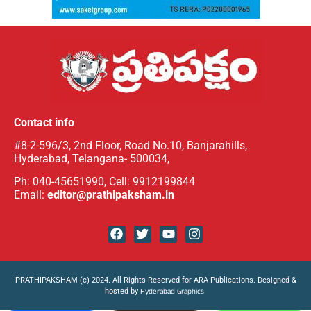
Contact info
#8-2-596/3, 2nd Floor, Road No.10, Banjarahills,
Hyderabad, Telangana- 500034,
Ph: 040-45651990, Cell: 9912199844
Email:
editor@prathipaksham.in
PRATHIPAKSHAM (c) 2024. All Rights Reserved for ARA Publications. Designed &
hosted by
Hyderabad Graphics