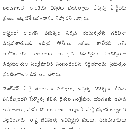
తెలంగాణలో రాజకీయ విస్తరణ ప్రయత్నాలు చేస్తున్న పార్టీలకు
ప్రజలు ఇప్పటికే సమాధానం చెప్పారని అన్నారు.
రాష్ట్రంలో కాంగ్రెస్ ప్రభుత్వం ఏర్పడి రెండున్నరేళ్లు గడిచినా
ఉద్యమకారులకు ఇచ్చిన హామీలు అమలు కాలేదని ఆమె
ఆరోపించారు. తెలంగాణ ఆవిర్భావ దినోత్సవం సందర్భంగా
ఉద్యమకారుల సంక్షేమానికి సంబంధించిన నిర్ణయాలను ప్రభుత్వం
ప్రకటించాలని డిమాండ్ చేశారు.
టీఆర్ఎస్ పార్టీ తెలంగాణ హక్కులు, అస్తిత్వ పరిరక్షణ కోసమే
పనిచేస్తోందని పేర్కొన్న కవిత, రైతుల సంక్షేమం, యువతకు ఉపాధి
అవకాశాలు, సామాజిక తెలంగాణ నిర్మాణమే పార్టీ ప్రధాన లక్ష్యాలని
వెల్లడించారు. రాష్ట్ర భవిష్యత్తు అభివృద్ధికి ప్రజలు, ఉద్యమకారులు