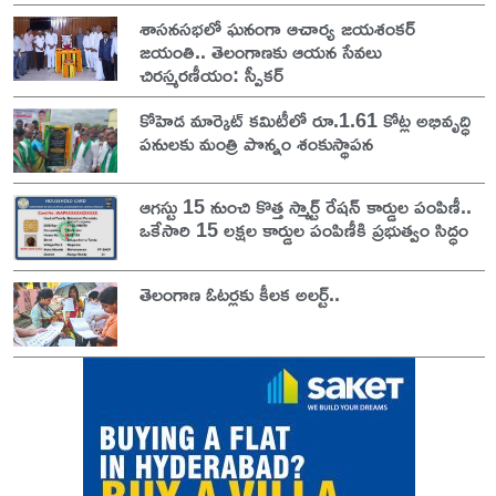
శాసనసభలో ఘనంగా ఆచార్య జయశంకర్
జయంతి.. తెలంగాణకు ఆయన సేవలు
చిరస్మరణీయం: స్పీకర్
కోహెడ మార్కెట్ కమిటీలో రూ.1.61 కోట్ల అభివృద్ధి
పనులకు మంత్రి పొన్నం శంకుస్థాపన
ఆగస్టు 15 నుంచి కొత్త స్మార్ట్ రేషన్ కార్డుల పంపిణీ..
ఒకేసారి 15 లక్షల కార్డుల పంపిణీకి ప్రభుత్వం సిద్ధం
తెలంగాణ ఓటర్లకు కీలక అలర్ట్..