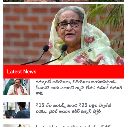
Latest News
దమ్ముంటే ఆడియోలు, వీడియోలు బయటపెట్టండి..
సీఎంతో నాకు ఎలాంటి గ్యాప్ లేదు: మహేశ్ కుమార్
గౌడ్
₹15 వేల ఇంటర్న్ నుంచి ₹25 లక్షల ప్యాకేజీ
వరకు.. వైరల్ అయిన కెరీర్ సక్సెస్ స్టోరీ
‘వారణాసి’ నుంచి మరోసారి మహేశ్ లుక్ లీక్