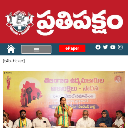
ePaper
[t4b-ticker]