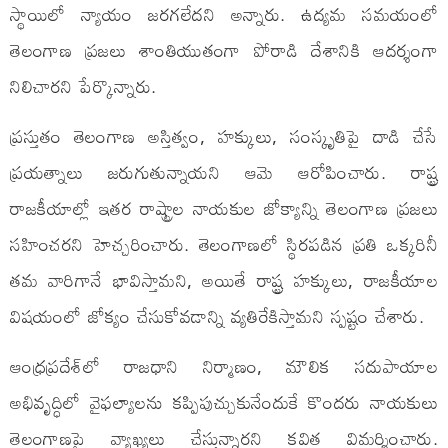
స్థాయిలో న్యాయం జరగలేదని అన్నారు. ఉద్యమ సమయంలో
తెలంగాణ ప్రజలు శాంతియుతంగా పోరాడి దేశానికి ఆదర్శంగా
నిలిచారని పేర్కొన్నారు.
ప్రస్తుతం తెలంగాణ అస్తిత్వం, హక్కులు, సంస్కృతిపై దాడి చేసే
ప్రయత్నాలు జరుగుతున్నాయని ఆమె ఆరోపించారు. రాష్ట్ర
రాజకీయాల్లో ఇతర రాష్ట్రాల నాయకుల జోక్యాన్ని తెలంగాణ ప్రజలు
సహించరని హెచ్చరించారు. తెలంగాణలో స్థిరపడిన ప్రతి ఒక్కరినీ
తమ వారిగానే భావిస్తామని, అయితే రాష్ట్ర హక్కులు, రాజకీయాల
విషయంలో జోక్యం చేసుకోవడాన్ని వ్యతిరేకిస్తామని స్పష్టం చేశారు.
ఆంధ్రప్రదేశ్‌లో రాజధాని నిర్మాణం, మౌలిక సదుపాయాల
అభివృద్ధిలో వైఫల్యాలను కప్పిపుచ్చుకునేందుకే కొందరు నాయకులు
తెలంగాణపై వ్యాఖ్యలు చేస్తున్నారని కవిత విమర్శించారు.