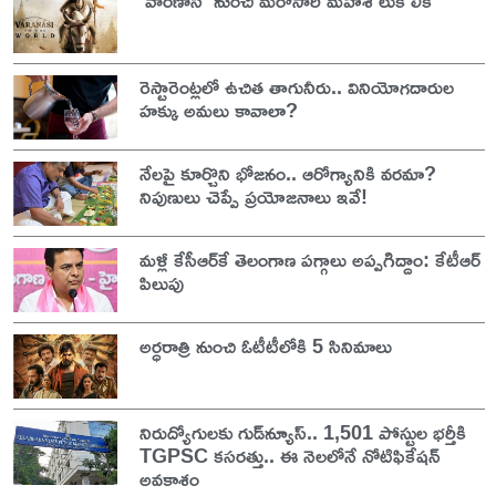
రెస్టారెంట్లలో ఉచిత తాగునీరు.. వినియోగదారుల
హక్కు అమలు కావాలా?
నేలపై కూర్చొని భోజనం.. ఆరోగ్యానికి వరమా?
నిపుణులు చెప్పే ప్రయోజనాలు ఇవే!
మళ్లీ కేసీఆర్‌కే తెలంగాణ పగ్గాలు అప్పగిద్దాం: కేటీఆర్
పిలుపు
అర్ధరాత్రి నుంచి ఓటీటీలోకి 5 సినిమాలు
నిరుద్యోగులకు గుడ్‌న్యూస్.. 1,501 పోస్టుల భర్తీకి
TGPSC కసరత్తు.. ఈ నెలలోనే నోటిఫికేషన్
అవకాశం