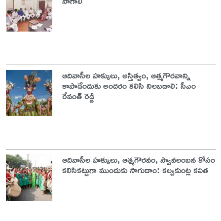
సాగాలి
ఆదివాసీల హక్కులు, అస్తిత్వం, ఆత్మగౌరవాన్ని
కాపాడేందుకు అందరం కలిసి నిలబడాలి: సీఎం
రేవంత్ రెడ్డి
ఆదివాసీల హక్కులు, ఆత్మగౌరవం, స్వావలంబన కోసం
కలిసికట్టుగా ముందుకు సాగుదాం: కల్వకుంట్ల కవిత