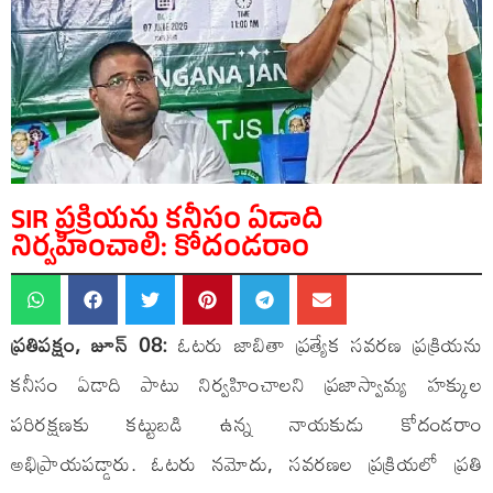
SIR ప్రక్రియను కనీసం ఏడాది
నిర్వహించాలి: కోదండరాం
ప్రతిపక్షం, జూన్ 08:
ఓటరు జాబితా ప్రత్యేక సవరణ ప్రక్రియను
కనీసం ఏడాది పాటు నిర్వహించాలని ప్రజాస్వామ్య హక్కుల
పరిరక్షణకు కట్టుబడి ఉన్న నాయకుడు కోదండరాం
అభిప్రాయపడ్డారు. ఓటరు నమోదు, సవరణల ప్రక్రియలో ప్రతి