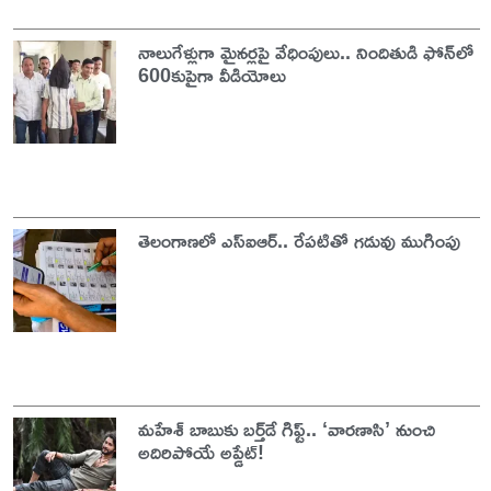
నాలుగేళ్లుగా మైనర్లపై వేధింపులు.. నిందితుడి ఫోన్‌లో
600కుపైగా వీడియోలు
తెలంగాణలో ఎస్‌ఐఆర్‌.. రేపటితో గడువు ముగింపు
మహేశ్ బాబుకు బర్త్‌డే గిఫ్ట్.. ‘వారణాసి’ నుంచి
అదిరిపోయే అప్డేట్!