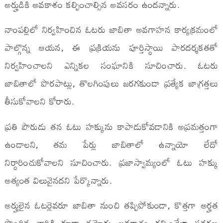
అర్హుడికి అవకాశం కల్పించాల్సిన అవసరం ఉందన్నారు.
నాంపల్లిలో నిర్వహించిన ఓటరు జాబితా అవగాహన కార్యక్రమంలో
పాల్గొన్న ఆయన, ఈ ప్రక్రియను పూర్తిస్థాయి పారదర్శకతతో
నిర్వహించాలని ఎన్నికల సంఘానికి సూచించారు. ఓటరు
జాబితాలో పొరపాట్లు, తొలగింపులు జరగకుండా ప్రత్యేక జాగ్రత్తలు
తీసుకోవాలని కోరారు.
ప్రతి పౌరుడు తన ఓటు హక్కును కాపాడుకోవడానికి అప్రమత్తంగా
ఉండాలని, తమ పేర్లు జాబితాలో ఉన్నాయో లేదో
నిర్ధారించుకోవాలని సూచించారు. ప్రజాస్వామ్యంలో ఓటు హక్కు
అత్యంత విలువైనదని పేర్కొన్నారు.
అర్హులైన ఓటర్లెవరూ జాబితా నుంచి తప్పిపోకుండా, కొత్తగా అర్హత
పొందిన వారికి కూడా నమోదు అవకాశం కల్పించేలా సవరణ