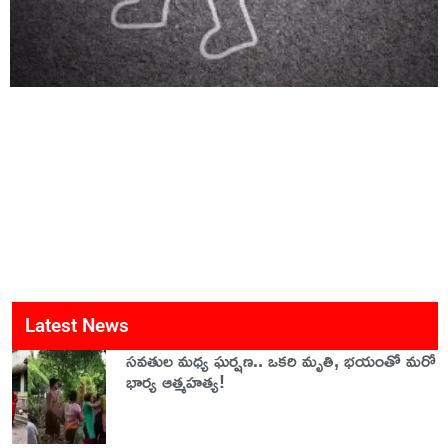
Latest News
సవతుల మధ్య ఘర్షణ.. ఒకరి మృతి, భయంతో మరో
భార్య ఆత్మహత్య!