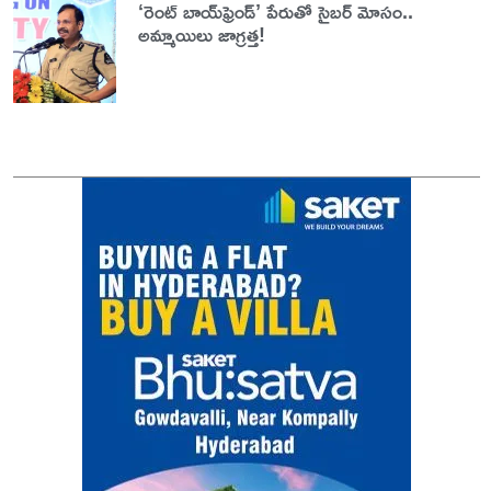
‘రెంట్ బాయ్‌ఫ్రెండ్’ పేరుతో సైబర్ మోసం..
అమ్మాయిలు జాగ్రత్త!