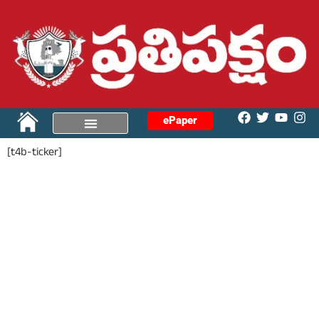
ePaper
[t4b-ticker]