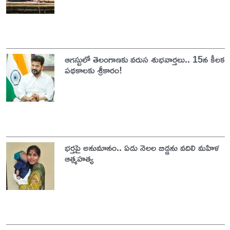
ఆగస్టులో తెలంగాణకు వరుస శుభవార్తలు.. 15న కీలక
పథకాలకు శ్రీకారం!
భర్తపై అనుమానం.. ఏడు నెలల బిడ్డను వదిలి మహిళ
ఆత్మహత్య