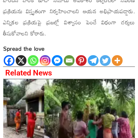
ప్రక్రియను విస్తృతంగా నిర్వహించాలని ఆయన అభిప్రాయపడ్డారు.
ఎన్నికల ప్రక్రియపై ప్రజల్లో విశ్వాసం పెంచే విధంగా చర్యలు
తీసుకోవాలని కోరారు.
Spread the love
Related News