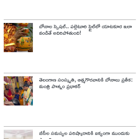
బోనాల స్పెషల్.. పల్లెటూరి స్టైల్‌లో యాటకూర ఇలా
వండితే అదిరిపోతుంది!
తెలంగాణ సంస్కృతి, ఆత్మగౌరవానికి బోనాలు ప్రతీక:
మంత్రి పొన్నం ప్రభాకర్
బీసీల సమస్యల పరిష్కారానికి ఐక్యంగా ముందుకు