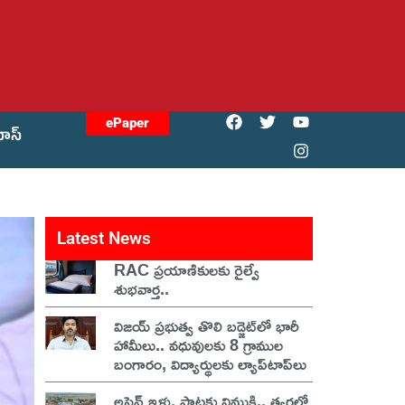
ePaper
యోస్
Latest News
RAC ప్రయాణికులకు రైల్వే
శుభవార్త..
విజయ్ ప్రభుత్వ తొలి బడ్జెట్‌లో భారీ
హామీలు.. వధువులకు 8 గ్రాముల
బంగారం, విద్యార్థులకు ల్యాప్‌టాప్‌లు
అసైన్డ్ ఇళ్లు, ప్లాట్లకు విముక్తి.. త్వరలో