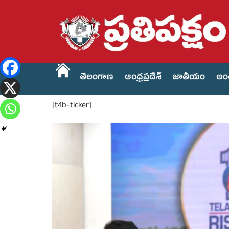
తెలంగాణ
ఆంధ్రప్రదేశ్
జాతీయం
అం
[t4b-ticker]