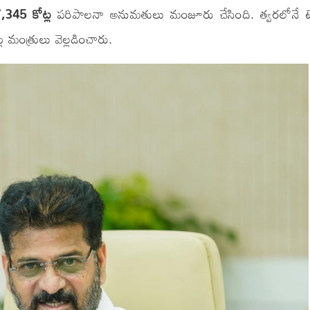
,345 కోట్ల
పరిపాలనా అనుమతులు మంజూరు చేసింది. త్వరలోనే టె
 మంత్రులు వెల్లడించారు.