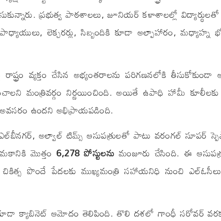
ున్నారు. ప్రభుత్వ పాఠశాలలు, జూనియర్ కళాశాలల్లో విద్యార్థులత
ఉపాధ్యాయులు, లెక్చరర్లు, సిబ్బందికి కూడా అల్పాహారం, మధ్యాహ్న
థకంపై రాష్ట్రం వ్యక్తం చేసిన అభ్యంతరాలను పరిగణనలోకి తీసుకోకుండ
ంచాలని మంత్రివర్గం నిర్ణయించింది. అయితే ఉపాధి హామీ కూలీలకు
ిన అవసరం ఉందని అభిప్రాయపడింది.
ఎల్‌బీనగర్, అల్వాల్ టిమ్స్ ఆసుపత్రులతో పాటు వరంగల్ సూపర్ స్పె
యామకానికి మొత్తం
6,278 పోస్టులను
మంజూరు చేసింది. ఈ ఆసుపత్
చికిత్స పొందే పేదలకు ముఖ్యమంత్రి సహాయనిధి నుంచి ఎల్‌ఓసీలు
కు కూడా క్యాబినెట్ ఆమోదం తెలిపింది. తొలి దశలో గాంధీ సరోవర్ వ