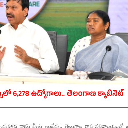
లో 6,278 ఉద్యోగాలు.. తెలంగాణ క్యాబినెట్
 అధ్యక్షతన డాక్టర్ బీఆర్ అంబేద్కర్ తెలంగాణ రాష్ట్ర సచివాలయంలో 