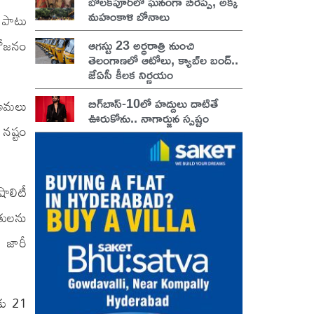
బోలక్‌పూర్‌లో ఘనంగా బీరప్ప, అక్క
మహంకాళి బోనాలు
ో పాటు
ఆగస్టు 23 అర్ధరాత్రి నుంచి
 భోజనం
తెలంగాణలో ఆటోలు, క్యాబ్‌ల బంద్..
జేఏసీ కీలక నిర్ణయం
బిగ్‌బాస్-10లో హద్దులు దాటితే
ా అమలు
ఊరుకోను.. నాగార్జున స్పష్టం
 నష్టం
షాలిటీ
రులను
 జారీ
రకు 21