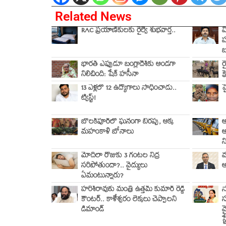
Related News
RAC ప్రయాణికులకు రైల్వే శుభవార్త..
వ
హ
బ
భారత్ ఎప్పుడూ బంగ్లాదేశ్‌కు అండగా
ర
నిలిచింది: షేక్ హసీనా
క
13 ఏళ్లలో 12 ఉద్యోగాలు సాధించాడు..
హ
ట్విస్ట్!
బోలక్‌పూర్‌లో ఘనంగా బీరప్ప, అక్క
ఆ
మహంకాళి బోనాలు
ఆ
న
మోదీలా రోజుకు 3 గంటల నిద్ర
వ
సరిపోతుందా?.. వైద్యులు
ఆ
ఏమంటున్నారు?
హరీశ్‌రావుకు మంత్రి ఉత్తమ్ కుమార్ రెడ్డి
స
కౌంటర్.. కాళేశ్వరం లెక్కలు చెప్పాలని
స
డిమాండ్
వ
స