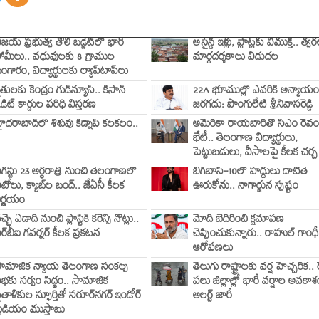
ిజయ్ ప్రభుత్వ తొలి బడ్జెట్‌లో భారీ
అసైన్డ్ ఇళ్లు, ప్లాట్లకు విముక్తి.. త్వ
ామీలు.. వధువులకు 8 గ్రాముల
మార్గదర్శకాలు విడుదల
ంగారం, విద్యార్థులకు ల్యాప్‌టాప్‌లు
ైతులకు కేంద్రం గుడ్‌న్యూస్.. కిసాన్
22A భూముల్లో ఎవరికీ అన్యాయ
్రెడిట్ కార్డుల పరిధి విస్తరణ
జరగదు: పొంగులేటి శ్రీనివాసరెడ్డి
ైదరాబాద్‌లో శిశువు కిడ్నాప్ కలకలం..
అమెరికా రాయబారితో సీఎం రేవం
భేటీ.. తెలంగాణ విద్యార్థులు,
పెట్టుబడులు, వీసాలపై కీలక చర్చ
గస్టు 23 అర్ధరాత్రి నుంచి తెలంగాణలో
బిగ్‌బాస్-10లో హద్దులు దాటితే
టోలు, క్యాబ్‌ల బంద్.. జేఏసీ కీలక
ఊరుకోను.. నాగార్జున స్పష్టం
ిర్ణయం
చ్చే ఏడాది నుంచి ప్లాస్టిక్ కరెన్సీ నోట్లు..
మోదీ బెదిరించి క్షమాపణ
ర్‌బీఐ గవర్నర్ కీలక ప్రకటన
చెప్పించుకున్నారు.. రాహుల్ గాంధీ 
ఆరోపణలు
ామాజిక న్యాయ తెలంగాణ సంకల్ప
తెలుగు రాష్ట్రాలకు వర్ష హెచ్చరిక.. 
భకు సర్వం సిద్ధం.. సామాజిక
పలు జిల్లాల్లో భారీ వర్షాల అవకాశం
ైతాళికుల స్ఫూర్తితో సరూర్‌నగర్ ఇండోర్
అలర్ట్ జారీ
్టేడియం ముస్తాబు