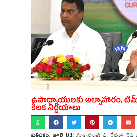
ఉపాధ్యాయులకు అల్పాహారం, టిమ్స్‌
కీలక నిర్ణయాలు
ప్రతిపక్షం, జూలై 03:
ముఖ్యమంత్రి ఎ. రేవంత్ రెడ్డి