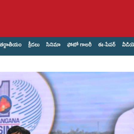
తర్జాతీయం
క్రీడలు
సినిమా
ఫోటో గాలరీ
ఈ-పేపర్
వీడి