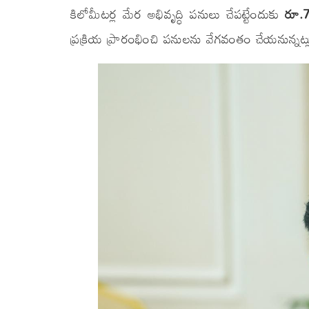
కిలోమీటర్ల మేర అభివృద్ధి పనులు చేపట్టేందుకు
రూ.7
ప్రక్రియ ప్రారంభించి పనులను వేగవంతం చేయనున్నట్లు