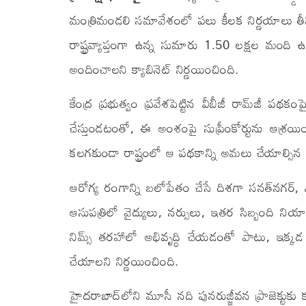
మంత్రిమండలి సమావేశంలో పలు కీలక నిర్ణయాలు తీసుక
రాష్ట్రవ్యాప్తంగా ఉన్న సుమారు 1.50 లక్షల మంది 
అందించాలని క్యాబినెట్ నిర్ణయించింది.
కేంద్ర ప్రభుత్వం ప్రవేశపెట్టిన వీబీజీ రామ్‌జీ ప
చేస్తుండటంతో, ఈ అంశంపై సుప్రీంకోర్టును ఆశ్రయి
కలగకుండా రాష్ట్రంలో ఆ పథకాన్ని అమలు చేయాల్స
ఆరోగ్య రంగాన్ని బలోపేతం చేసే దిశగా సనత్‌నగర్, 
ఆసుపత్రిలో వైద్యులు, నర్సులు, ఇతర సిబ్బంది ని
నిమ్స్ తరహాలో అభివృద్ధి చేయడంతో పాటు, ఇక్కడ 
చేయాలని నిర్ణయించింది.
హైదరాబాద్‌లోని మూసీ నది పునరుజ్జీవన ప్రాజెక్టు