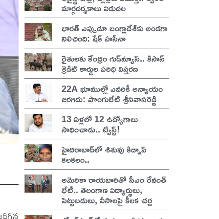
మార్గదర్శకాలు విడుదల
భారత్ ఎప్పుడూ బంగ్లాదేశ్‌కు అండగా
నిలిచింది: షేక్ హసీనా
రైతులకు కేంద్రం గుడ్‌న్యూస్.. కిసాన్
క్రెడిట్ కార్డుల పరిధి విస్తరణ
22A భూముల్లో ఎవరికీ అన్యాయం
జరగదు: పొంగులేటి శ్రీనివాసరెడ్డి
13 ఏళ్లలో 12 ఉద్యోగాలు
సాధించాడు.. ట్విస్ట్!
హైదరాబాద్‌లో శిశువు కిడ్నాప్
కలకలం..
అమెరికా రాయబారితో సీఎం రేవంత్
భేటీ.. తెలంగాణ విద్యార్థులు,
పెట్టుబడులు, వీసాలపై కీలక చర్చ
జరిగిన