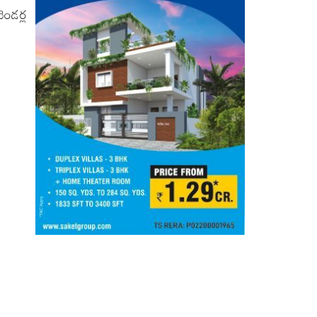
ండర్ల