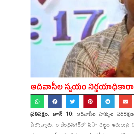
ఆదివాసీల స్వయం నిర్ణయాధికారాని
ప్రతిపక్షం, జూన్ 10
: ఆదివాసీల హక్కుల పరిరక్ష
పేర్కొన్నారు. రాజేంద్రనగర్‌లో పీసా చట్టం అమలుపై 