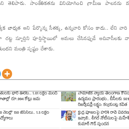
మని తెలిపారు. సాంకేతికతను వినియోగించి గ్రామీణ పాలనను 
ేక బాధ్యత అని పేర్కొన్న సీతక్క, ఉన్నవారి కోసం కాదు.. లేని వార
ట్ట స్ఫూర్తిని పూర్తిస్థాయిలో అమలు చేసినప్పుడే ఆదివాసీలకు 
దని మంత్రి స్పష్టం చేశారు.
ైతులకు భారీ ఊరట.. 1.01 లక్షల మంది
సామాజిక న్యాయ తెలంగాణ కోస
ాతాల్లో రూ.994 కోట్లు జమ
ఉద్యమం ప్రారంభం.. బీసీలకు 50
రిజర్వేషన్లే లక్ష్యం: కల్వకుంట్ల కవిత
0 నెలల్లో 150 జీసీసీలు.. 1.5 లక్షల
క్షుద్ర పూజలపై హరీశ్ రావే వివర
ద్యోగాలు
ఇవ్వాలి.. లీగల్ నోటీసులపై మహేశ
కుమార్ గౌడ్ స్పందన