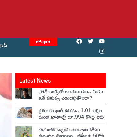
ePaper
యోస్
Latest News
ఫోన్ కాల్స్‌లో అంతరాయం.. మీకూ
ఇదే సమస్య ఎదురవుతోందా?
రైతులకు భారీ ఊరట.. 1.01 లక్షల
మంది ఖాతాల్లో రూ.994 కోట్లు జమ
సామాజిక న్యాయ తెలంగాణ కోసం
ఉద్యమం ప్రారంభం.. బీసీలకు 50%