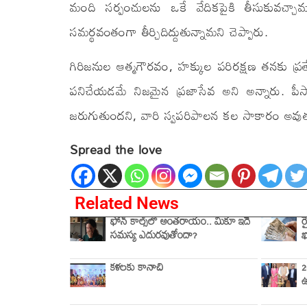
మంది సర్పంచులను ఒకే వేదికపైకి తీసుకువచ్చా
సమర్థవంతంగా తీర్చిదిద్దుతున్నామని చెప్పారు.
గిరిజనుల ఆత్మగౌరవం, హక్కుల పరిరక్షణ తనకు ప్రత్య
పనిచేయడమే నిజమైన ప్రజాసేవ అని అన్నారు. పీసా చ
జరుగుతుందని, వారి స్వపరిపాలన కల సాకారం అవుతుం
Spread the love
Related News
ఫోన్ కాల్స్‌లో అంతరాయం.. మీకూ ఇదే
ర
సమస్య ఎదురవుతోందా?
ఖ
కళలకు కానాచి
2
ఉ