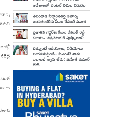
ఆదేశాలతో వెంటనే నిధుల విడుదల
ాన్ని
తెలంగాణ సిద్ధాంతకర్త ఆచార్య
జయశంకర్‌కు సీఎం రేవంత్ నివాళి
ేశమని
ప్రజాకవి గద్దర్‌కు సీఎం రేవంత్ రెడ్డి
నివాళి.. చిత్రపటానికి పుష్పాంజలి
తాల్లో
దమ్ముంటే ఆడియోలు, వీడియోలు
బయటపెట్టండి.. సీఎంతో నాకు
బెట్టి
ఎలాంటి గ్యాప్ లేదు: మహేశ్ కుమార్
గౌడ్
మరింత
ితాలు
వేలాది