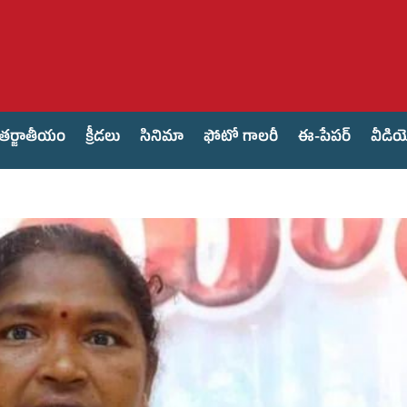
తర్జాతీయం
క్రీడలు
సినిమా
ఫోటో గాలరీ
ఈ-పేపర్
వీడి