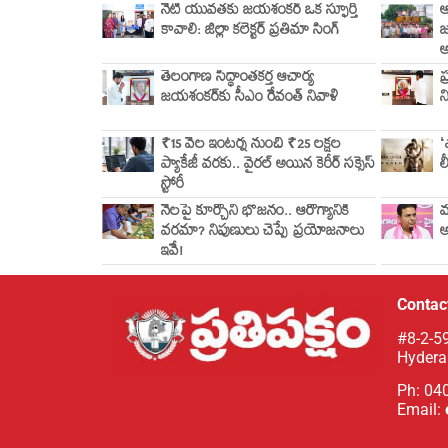
నేటి యువతకు జయశంకర్ ఒక స్ఫూర్తి
ఆ
కావాలి: జిల్లా కలెక్టర్ ప్రతిమా సింగ్
జ
అ
తెలంగాణ సిద్ధాంతకర్త ఆచార్య
ప
జయశంకర్‌కు సీఎం రేవంత్ నివాళి
న
₹15 వేల ఇంటర్న్ నుంచి ₹25 లక్షల
‘
ప్యాకేజీ వరకు.. వైరల్ అయిన కెరీర్ సక్సెస్
ల
స్టోరీ
నేలపై కూర్చొని భోజనం.. ఆరోగ్యానికి
మ
వరమా? నిపుణులు చెప్పే ప్రయోజనాలు
అ
ఇవే!
Contact
#8-2-59
Hydera
Ph: 04
Email: