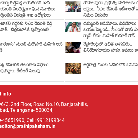
చార్య కొత్తపల్లి జయశంకర్ 92వ
గోపాలపురం ప్రభుత్వ పాఠశాలకు 
యంతి సందర్భంగా ఘన నివాళులు
లక్షలు.. సీఎం రేవంత్ ఆదేశాలతో 
ర్పించిన విద్యుత్ శాఖ ఉద్యోగులు
నిధుల విడుదల
్రజాకవి గద్దర్‌కు సీఎం రేవంత్ రెడ్డి
దమ్ముంటే ఆడియోలు, వీడియోలు
ివాళి.. చిత్రపటానికి పుష్పాంజలి
బయటపెట్టండి.. సీఎంతో నాకు ఎ
గ్యాప్ లేదు: మహేశ్ కుమార్ గౌడ్
వారణాసి’ నుంచి మరోసారి మహేశ్ లుక్
రెస్టారెంట్లలో ఉచిత తాగునీరు..
ీక్
వినియోగదారుల హక్కు అమలు క
ళ్లీ కేసీఆర్‌కే తెలంగాణ పగ్గాలు
అర్ధరాత్రి నుంచి ఓటీటీలోకి 5 సిన
ప్పగిద్దాం: కేటీఆర్ పిలుపు
 info
6/3, 2nd Floor, Road No.10, Banjarahills,
bad, Telangana- 500034,
0-45651990, Cell: 9912199844
editor@prathipaksham.in