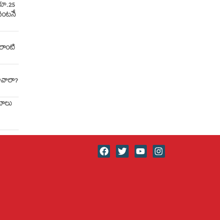
రూ.25
వెంటనే
లాంటి
ావాలా?
ిమాలు