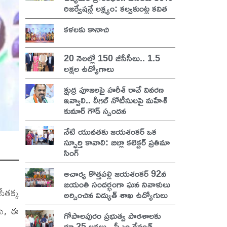
రిజర్వేషన్లే లక్ష్యం: కల్వకుంట్ల కవిత
కళలకు కానాచి
20 నెలల్లో 150 జీసీసీలు.. 1.5
లక్షల ఉద్యోగాలు
క్షుద్ర పూజలపై హరీశ్ రావే వివరణ
ఇవ్వాలి.. లీగల్ నోటీసులపై మహేశ్
కుమార్ గౌడ్ స్పందన
నేటి యువతకు జయశంకర్ ఒక
స్ఫూర్తి కావాలి: జిల్లా కలెక్టర్ ప్రతిమా
సింగ్
ఆచార్య కొత్తపల్లి జయశంకర్ 92వ
జయంతి సందర్భంగా ఘన నివాళులు
ీతక్క
అర్పించిన విద్యుత్ శాఖ ఉద్యోగులు
ఆమె, ఈ
గోపాలపురం ప్రభుత్వ పాఠశాలకు
రూ.25 లక్షలు.. సీఎం రేవంత్