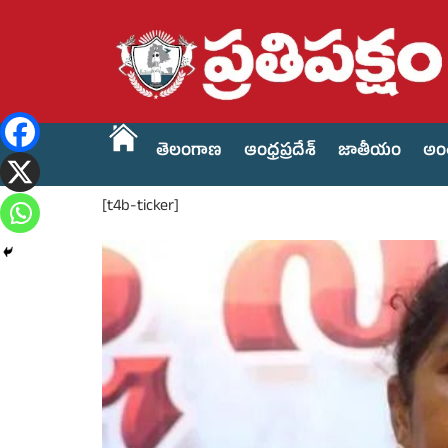
తెలంగాణ
ఆంధ్రప్రదేశ్
జాతీయం
అం
[t4b-ticker]