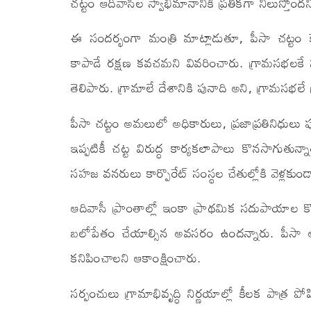
చట్టం ఆదివాసీల స్వాభిమానానికి ప్రతీకగా నిలుస్తోందన
ఈ సందర్భంగా మంత్రి మాట్లాడుతూ, పీసా చట్టం క
కాపాడే రక్షణ కవచమని వివరించారు. గ్రామసభలకే
తెలిపారు. గ్రామాలే దేశానికి పునాది అని, గ్రామసభలే 
పీసా చట్టం అమలులో అధికారులు, ప్రజాప్రతినిధులు 
ఇప్పటికీ చట్ట విరుద్ధ కార్యకలాపాలు కొనసాగుతున్
సహజ వనరులు కార్పొరేట్ సంస్థల చేతుల్లోకి వెళ్లకు
ఆదివాసీ ప్రాంతాల్లో ఇంకా ప్రాథమిక సదుపాయాల 
బలోపేతం చేయాల్సిన అవసరం ఉందన్నారు. పీసా అమ
కనిపించాలని ఆకాంక్షించారు.
సర్పంచులు గ్రామాభివృద్ధి నిర్ణయాల్లో కీలక పాత్ర 