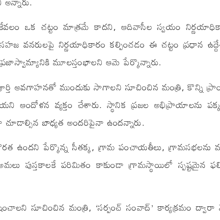
ి అన్నారు.
ేవలం ఒక చట్టం మాత్రమే కాదని, ఆదివాసీల స్వయం నిర్ణయాధికార
 సహజ వనరులపై నిర్ణయాధికారం కల్పించడం ఈ చట్టం ప్రధాన ఉద్ద
ప్రజాస్వామ్యానికి మూలస్తంభాలని ఆమె పేర్కొన్నారు.
పూర్తి అవగాహనతో ముందుకు సాగాలని సూచించిన మంత్రి, కొన్ని ప్రాం
నాయని ఆందోళన వ్యక్తం చేశారు. స్థానిక ప్రజల అభిప్రాయాలను పక్కన
ండా చూడాల్సిన బాధ్యత అందరిపైనా ఉందన్నారు.
కొరత ఉందని పేర్కొన్న సీతక్క, గ్రామ పంచాయతీలు, గ్రామసభలను 
లు పుస్తకాలకే పరిమితం కాకుండా గ్రామస్థాయిలో స్పష్టమైన ఫల
పోషించాలని సూచించిన మంత్రి, ‘సర్పంచ్ సంవాద్’ కార్యక్రమం ద్వారా 