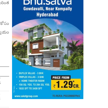
మరింత
ి కోసం
న్యాయం
ం
%
ణ
్