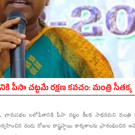
కి పీసా చట్టమే రక్షణ కవచం: మంత్రి సీతక్క
ణ, గ్రామసభల బలోపేతానికి పీసా చట్టం కీలక సాధనమని మంత్రి స
నిర్వహించిన రెండు రోజుల రాష్ట్రస్థాయి కార్యశాలను ప్రారంభించిన 