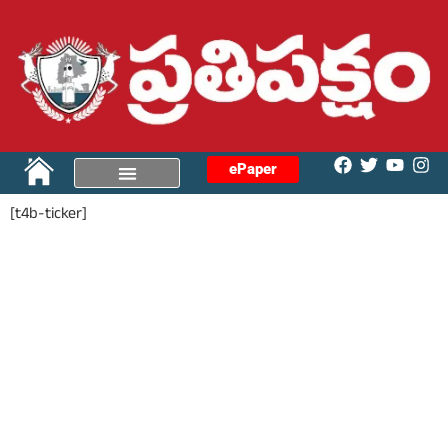
ePaper
[t4b-ticker]