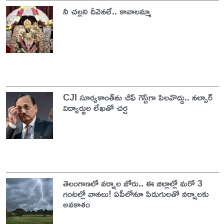
నీ చల్లని దీవెనలే.. కావాలమ్మా
CJI సూర్యకాంత్‌ను చీఫ్‌ గెస్ట్‌గా పిలవొద్దు.. నల్సార్
విద్యార్థుల లేఖతో చర్చ
తెలంగాణలో వర్షాల జోరు.. ఈ జిల్లాల్లో మరో 3
గంటల్లో వానలు! ఏపీలోనూ పిడుగులతో వర్షాలకు
అవకాశం