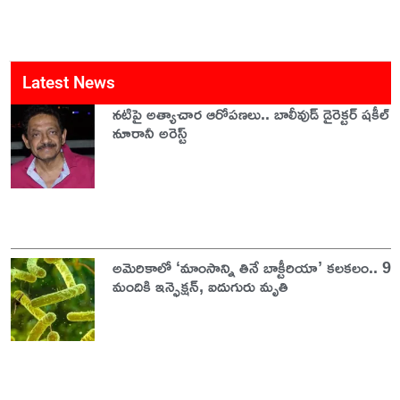
Latest News
నటిపై అత్యాచార ఆరోపణలు.. బాలీవుడ్ డైరెక్టర్ షకీల్
నూరానీ అరెస్ట్
అమెరికాలో ‘మాంసాన్ని తినే బాక్టీరియా’ కలకలం.. 9
మందికి ఇన్ఫెక్షన్, ఐదుగురు మృతి