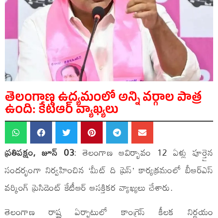
తెలంగాణ ఉద్యమంలో అన్ని వర్గాల పాత్ర
ఉంది: కేటీఆర్ వ్యాఖ్యలు
ప్రతిపక్షం, జూన్ 03
: తెలంగాణ ఆవిర్భావం 12 ఏళ్లు పూర్తైన
సందర్భంగా నిర్వహించిన ‘మీట్ ది ప్రెస్’ కార్యక్రమంలో బీఆర్ఎస్
వర్కింగ్ ప్రెసిడెంట్ కేటీఆర్ ఆసక్తికర వ్యాఖ్యలు చేశారు.
తెలంగాణ రాష్ట్ర ఏర్పాటులో కాంగ్రెస్ కీలక నిర్ణయం