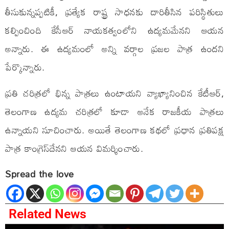
తీసుకున్నప్పటికీ, ప్రత్యేక రాష్ట్ర సాధనకు దారితీసిన పరిస్థితులు
కల్పించింది కేసీఆర్ నాయకత్వంలోని ఉద్యమమేనని ఆయన
అన్నారు. ఈ ఉద్యమంలో అన్ని వర్గాల ప్రజల పాత్ర ఉందని
పేర్కొన్నారు.
ప్రతి చరిత్రలో భిన్న పాత్రలు ఉంటాయని వ్యాఖ్యానించిన కేటీఆర్,
తెలంగాణ ఉద్యమ చరిత్రలో కూడా అనేక రాజకీయ పాత్రలు
ఉన్నాయని సూచించారు. అయితే తెలంగాణ కథలో ప్రధాన ప్రతిపక్ష
పాత్ర కాంగ్రెస్‌దేనని ఆయన విమర్శించారు.
Spread the love
Related News