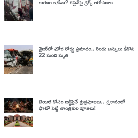
కారణం ఇదేనా? కెప్టెన్‌పై డ్రగ్స్ ఆరోపణలు
నైజర్‌లో ఘోర రోడ్డు ప్రమాదం.. రెండు బస్సులు ఢీకొని
22 మంది మృతి
బెయిల్ కోసం జడ్జిపైనే క్షుద్రపూజలు.. శ్మశానంలో
ఫొటో పెట్టి తాంత్రికుల పూజలు!