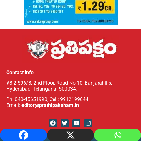
Contact info
#8-2-596/3, 2nd Floor, Road No.10, Banjarahills,
Hyderabad, Telangana- 500034,
Ph: 040-45651990, Cell: 9912199844
Email:
editor@prathipaksham.in