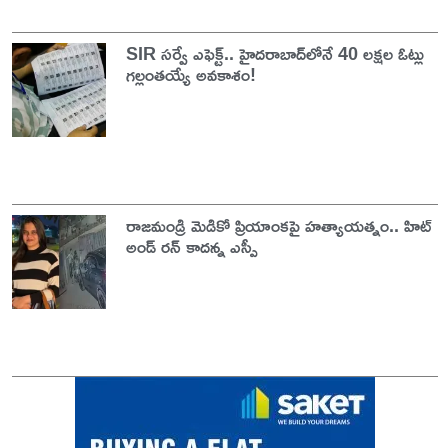
SIR సర్వే ఎఫెక్ట్.. హైదరాబాద్‌లోనే 40 లక్షల ఓట్లు
గల్లంతయ్యే అవకాశం!
రాజమండ్రి మెడికో ప్రియాంకపై హత్యాయత్నం.. హిట్
అండ్ రన్ కాదన్న ఎస్పీ