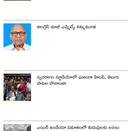
కాంగ్రెస్ మాజీ ఎమ్మెల్యే కన్నుమూత
స్వరరాగం స్టూడియోలో ఘనంగా హిందీ, తెలుగు
పాటల బొనాంజా
ఎయిర్ ఇండియా విమానంలో కుదుపులకు అసలు