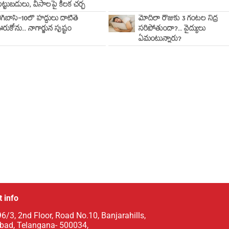
ెట్టుబడులు, వీసాలపై కీలక చర్చ
ిగ్‌బాస్-10లో హద్దులు దాటితే
మోదీలా రోజుకు 3 గంటల నిద్ర
రుకోను.. నాగార్జున స్పష్టం
సరిపోతుందా?.. వైద్యులు
ఏమంటున్నారు?
 info
6/3, 2nd Floor, Road No.10, Banjarahills,
bad, Telangana- 500034,