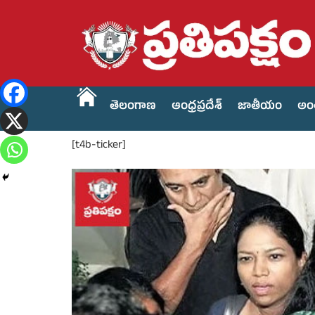
తెలంగాణ
ఆంధ్రప్రదేశ్
జాతీయం
అం
[t4b-ticker]