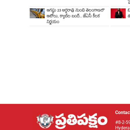
ప
ఆగస్టు 23 అర్ధరాత్రి నుంచి తెలంగాణలో
బ
ఆటోలు, క్యాబ్‌ల బంద్.. జేఏసీ కీలక
ఊ
నిర్ణయం
Contact
#8-2-59
Hydera