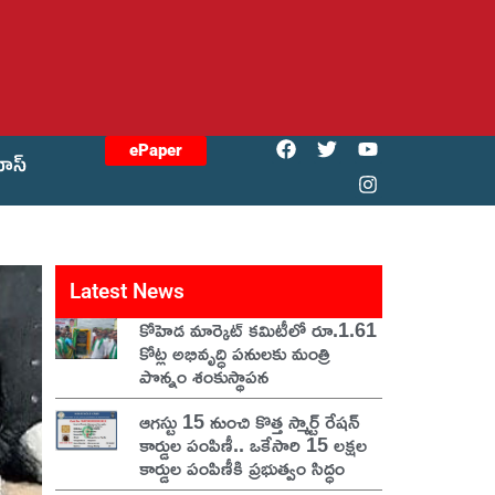
ePaper
యోస్
Latest News
కోహెడ మార్కెట్ కమిటీలో రూ.1.61
కోట్ల అభివృద్ధి పనులకు మంత్రి
పొన్నం శంకుస్థాపన
ఆగస్టు 15 నుంచి కొత్త స్మార్ట్ రేషన్
కార్డుల పంపిణీ.. ఒకేసారి 15 లక్షల
కార్డుల పంపిణీకి ప్రభుత్వం సిద్ధం