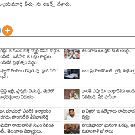
ాయమూర్తి తీర్పు ను రిజర్వ్ చేశారు.
గస్టు 15 నుంచి కొత్త స్మార్ట్ రేషన్ కార్డుల
తెలంగాణ ఓటర్లకు కీలక అలర్ట్..
ంపిణీ.. ఒకేసారి 15 లక్షల కార్డుల
ంపిణీకి ప్రభుత్వం సిద్ధం
ష్యాలో కలకలం రేపుతున్న ‘బ్లాక్ విడో’
RAC ప్రయాణికులకు రైల్వే శుభవార్త
్కామ్
సైన్డ్ ఇళ్లు, ప్లాట్లకు విముక్తి.. త్వరలో
భారత్ ఎప్పుడూ బంగ్లాదేశ్‌కు అండ
ార్గదర్శకాలు విడుదల
నిలిచింది: షేక్ హసీనా
2A భూముల్లో ఎవరికీ అన్యాయం
13 ఏళ్లలో 12 ఉద్యోగాలు సాధించాడ
రగదు: పొంగులేటి శ్రీనివాసరెడ్డి
ట్విస్ట్!
మెరికా రాయబారితో సీఎం రేవంత్
బోలక్‌పూర్‌లో ఘనంగా బీరప్ప, అక
ేటీ.. తెలంగాణ విద్యార్థులు,
మహంకాళి బోనాలు