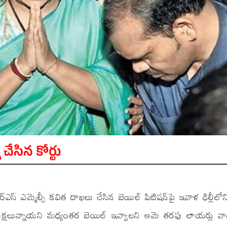
 చేసిన కోర్టు
్ఎస్ ఎమ్మెల్సీ కవిత దాఖలు చేసిన బెయిల్ పిటిషన్‌పై ఇవాళ ఢిల్లీలోన
 పరీక్షలున్నాయని మధ్యంతర బెయిల్ ఇవ్వాలని ఆమె తరఫు లాయర్లు 