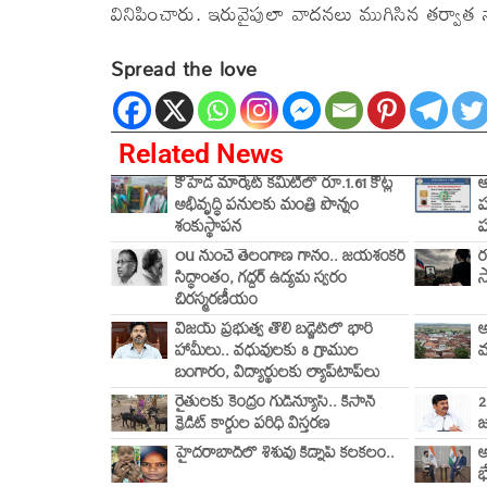
వినిపించారు. ఇరువైపులా వాదనలు ముగిసిన తర్వాత న్య
Spread the love
Related News
కోహెడ మార్కెట్ కమిటీలో రూ.1.61 కోట్ల
ఆ
అభివృద్ధి పనులకు మంత్రి పొన్నం
ప
శంకుస్థాపన
ప
OU నుంచే తెలంగాణ గానం.. జయశంకర్
ర
సిద్ధాంతం, గద్దర్ ఉద్యమ స్వరం
స
చిరస్మరణీయం
విజయ్ ప్రభుత్వ తొలి బడ్జెట్‌లో భారీ
అ
హామీలు.. వధువులకు 8 గ్రాముల
మ
బంగారం, విద్యార్థులకు ల్యాప్‌టాప్‌లు
రైతులకు కేంద్రం గుడ్‌న్యూస్.. కిసాన్
2
క్రెడిట్ కార్డుల పరిధి విస్తరణ
జ
హైదరాబాద్‌లో శిశువు కిడ్నాప్ కలకలం..
అ
భ