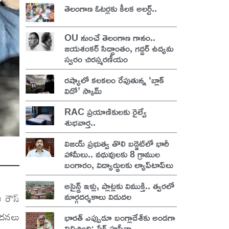
తెలంగాణ ఓటర్లకు కీలక అలర్ట్..
OU నుంచే తెలంగాణ గానం..
జయశంకర్ సిద్ధాంతం, గద్దర్ ఉద్యమ
స్వరం చిరస్మరణీయం
రష్యాలో కలకలం రేపుతున్న ‘బ్లాక్
విడో’ స్కామ్
RAC ప్రయాణికులకు రైల్వే
శుభవార్త..
విజయ్ ప్రభుత్వ తొలి బడ్జెట్‌లో భారీ
హామీలు.. వధువులకు 8 గ్రాముల
బంగారం, విద్యార్థులకు ల్యాప్‌టాప్‌లు
అసైన్డ్ ఇళ్లు, ప్లాట్లకు విముక్తి.. త్వరలో
మార్గదర్శకాలు విడుదల
ి రౌస్
వాదనలు
భారత్ ఎప్పుడూ బంగ్లాదేశ్‌కు అండగా
నిలిచింది: షేక్ హసీనా