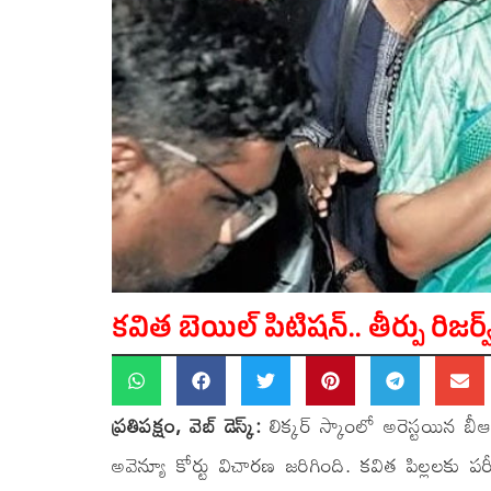
కవిత బెయిల్ పిటిషన్.. తీర్పు రిజర్వ్
ప్రతిపక్షం, వెబ్ డెస్క్:
లిక్కర్ స్కాంలో అరెస్టయిన బీఆర
అవెన్యూ కోర్టు విచారణ జరిగింది. కవిత పిల్లలకు