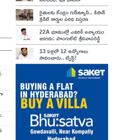
రైతులకు కేంద్రం గుడ్‌న్యూస్.. కిసాన్
క్రెడిట్ కార్డుల పరిధి విస్తరణ
22A భూముల్లో ఎవరికీ అన్యాయం
జరగదు: పొంగులేటి శ్రీనివాసరెడ్డి
13 ఏళ్లలో 12 ఉద్యోగాలు
సాధించాడు.. ట్విస్ట్!
..
గా
ు..
్క