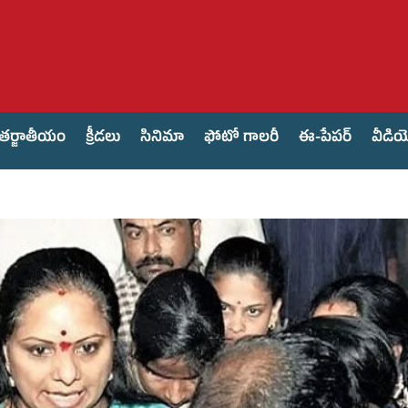
తర్జాతీయం
క్రీడలు
సినిమా
ఫోటో గాలరీ
ఈ-పేపర్
వీడి