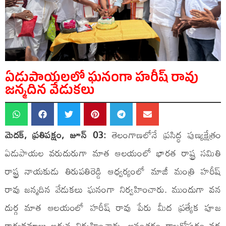
ఏడుపాయలలో ఘనంగా హరీష్ రావు
జన్మదిన వేడుకలు
మెదక్, ప్రతిపక్షం, జూన్ 03:
తెలంగాణలోనే ప్రసిద్ధ పుణ్యక్షేత్రం
ఏడుపాయల వరుదురుగా మాత ఆలయంలో భారత రాష్ట్ర సమితి
రాష్ట్ర నాయకుడు తిరుపతిరెడ్డి ఆధ్వర్యంలో మాజీ మంత్రి హరీష్
రావు జన్మదిన వేడుకలు ఘనంగా నిర్వహించారు. ముందుగా వన
దుర్గ మాత ఆలయంలో హరీష్ రావు పేరు మీద ప్రత్యేక పూజ
కార్యక్రమాలు అర్చన నిర్వహించారు. అనంతరం రాజగోపురం వద్ద