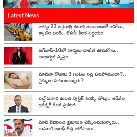
Latest News
ఆగస్టు 23 అర్ధరాత్రి నుంచి తెలంగాణలో ఆటోలు,
క్యాబ్‌ల బంద్.. జేఏసీ కీలక నిర్ణయం
బిగ్‌బాస్-10లో హద్దులు దాటితే ఊరుకోను..
నాగార్జున స్పష్టం
మోదీలా రోజుకు 3 గంటల నిద్ర సరిపోతుందా?..
వైద్యులు ఏమంటున్నారు?
వచ్చే ఏడాది నుంచి ప్లాస్టిక్ కరెన్సీ నోట్లు.. ఆర్‌బీఐ
గవర్నర్ కీలక ప్రకటన
మోదీ బెదిరించి క్షమాపణ చెప్పించుకున్నారు..
రాహుల్ గాంధీ తీవ్ర ఆరోపణలు