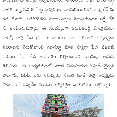
భారత రాష్ట్ర సమితి పార్టీ కార్యకర్తలు నాయకులు కలిసి బర్త్డే కేక్ ను
కట్ చేశారు. ఒకరికొకరు శుభాకాంక్షలు తెలుపుకుంటూ బర్త్డే కేక్
ను తినిపించుకున్నారు ఈ సందర్భంగా తిరుపతిరెడ్డి మాట్లాడుతూ
హరీష్ రావు పేద ప్రజలకు మరింత సేవ చేయాలని ఉన్నతమైన
శిఖరాలను చేరుకోవాలని వనదుర్గా మాత సాక్షిగా పేద ప్రజలకు
మరింత సేవ చేసే అవకాశం కల్పించాలని కోరినట్లు ఆయన
తెలిపారు. ఈ కార్యక్రమంలో మాజీ ఏడుపాయల కమిటీ చైర్మన్
బాలగౌడ్. నవీన్. రైతు సమన్వయ సమితి మాజీ జిల్లా అధ్యక్షుడు
సోములు పాపన్నపేట మండల కార్యకర్తలు నాయకులు పాల్గొన్నారు.