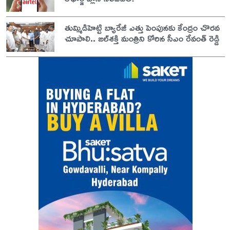
తుమ్మిడిహెట్టి బ్యారేజీ ఎత్తు పెంపునకు కేంద్రం చొరవ
చూపాలి.. జల్‌శక్తి మంత్రిని కోరిన సీఎం రేవంత్ రెడ్డి