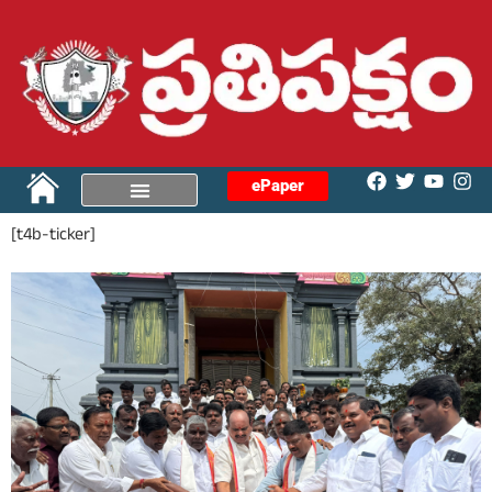
ePaper
[t4b-ticker]