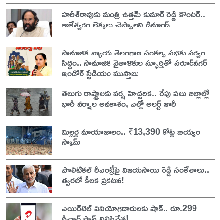
హరీశ్‌రావుకు మంత్రి ఉత్తమ్ కుమార్ రెడ్డి కౌంటర్..
కాళేశ్వరం లెక్కలు చెప్పాలని డిమాండ్
సామాజిక న్యాయ తెలంగాణ సంకల్ప సభకు సర్వం
సిద్ధం.. సామాజిక వైతాళికుల స్ఫూర్తితో సరూర్‌నగర్
ఇండోర్ స్టేడియం ముస్తాబు
తెలుగు రాష్ట్రాలకు వర్ష హెచ్చరిక.. రేపు పలు జిల్లాల్లో
భారీ వర్షాల అవకాశం, ఎల్లో అలర్ట్ జారీ
మిల్లర్ల మాయాజాలం.. ₹13,390 కోట్ల బియ్యం
స్కామ్
పొలిటికల్ రీఎంట్రీపై విజయసాయి రెడ్డి సంకేతాలు..
త్వరలో కీలక ప్రకటన!
ఎయిర్‌టెల్ వినియోగదారులకు షాక్.. రూ.299
రీఛార్జ్ ప్లాన్ నిలిపివేత!