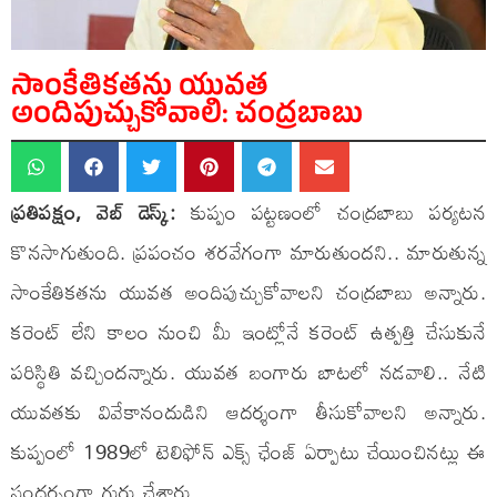
సాంకేతికతను యువత
అందిపుచ్చుకోవాలి: చంద్రబాబు
ప్రతిపక్షం, వెబ్ డెస్క్:
కుప్పం పట్టణంలో చంద్రబాబు పర్యటన
కొనసాగుతుంది. ప్రపంచం శరవేగంగా మారుతుందని.. మారుతున్న
సాంకేతికతను యువత అందిపుచ్చుకోవాలని చంద్రబాబు అన్నారు.
కరెంట్ లేని కాలం నుంచి మీ ఇంట్లోనే కరెంట్ ఉత్పత్తి చేసుకునే
పరిస్థితి వచ్చిందన్నారు. యువత బంగారు బాటలో నడవాలి.. నేటి
యువతకు వివేకానందుడిని ఆదర్శంగా తీసుకోవాలని అన్నారు.
కుప్పంలో 1989లో టెలిఫోన్ ఎక్స్ ఛేంజ్ ఏర్పాటు చేయించినట్లు ఈ
సందర్భంగా గుర్తు చేశారు.