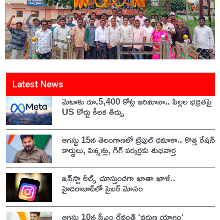
Latest News
మెటాకు రూ.5,400 కోట్ల జరిమానా.. పిల్లల భద్రతపై
US కోర్టు కీలక తీర్పు
ఆగస్టు 15న తెలంగాణలో ట్రిపుల్ ధమాకా.. కొత్త రేషన్
కార్డులు, పెన్షన్లు, గిగ్ వర్కర్లకు శుభవార్త
ఇన్‌స్టా రీల్స్ చూస్తుండగా ఖాతా ఖాళీ..
హైదరాబాద్‌లో సైబర్ మోసం
ఆగస్టు 10న సీఎం రేవంత్ ‘వరుణ యాగం’