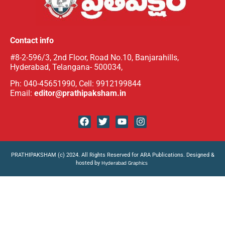
Contact info
#8-2-596/3, 2nd Floor, Road No.10, Banjarahills,
Hyderabad, Telangana- 500034,
Ph: 040-45651990, Cell: 9912199844
Email:
editor@prathipaksham.in
PRATHIPAKSHAM (c) 2024. All Rights Reserved for ARA Publications. Designed &
hosted by
Hyderabad Graphics