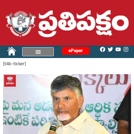
ePaper
[t4b-ticker]