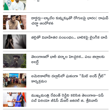
డాక్టర్లు–ల్యాబ్‌ల కుమ్మక్కుతో రోగులపై భారం: రాఘవ్
చడ్ఢా ఆందోళన
తల్లితో వివాహేతర సంబంధం.. బాలికపై లైంగిక దాడి
తెలంగాణలో భారీ వర్షాల హెచ్చరిక.. పలు జిల్లాలకు
అలర్ట్
అమెరికాలోని డల్లాస్‌లో ఘనంగా “మీట్ అండ్ గ్రీట్”
కార్యక్రమం
ముఖ్యమంత్రి రేవంత్ రెడ్డిని కలిసిన తెలంగాణ–ఏపీ
సబ్ ఏరియా జీఓసీ మేజర్ జనరల్ జి. శ్రీనివాస్