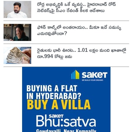
రోడ్ల అభివృద్ధికి ఒకే వ్యవస్థ.. హైదరాబాద్ రోడ్
నెట్‌వర్క్‌పై సీఎం రేవంత్ కీలక ఆదేశాలు
ఫోన్ కాల్స్‌లో అంతరాయం.. మీకూ ఇదే సమస్య
ఎదురవుతోందా?
రైతులకు భారీ ఊరట.. 1.01 లక్షల మంది ఖాతాల్లో
రూ.994 కోట్లు జమ