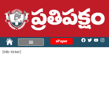
ePaper
[t4b-ticker]