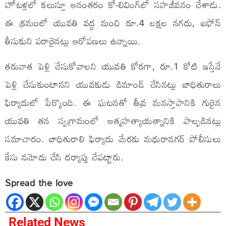
హోటళ్లలో కలుస్తూ అనంతరం కో-లివింగ్‌లో సహజీవనం చేశాడు.
ఈ క్రమంలో యువతి వద్ద నుంచి రూ.4 లక్షల నగదు, ఐఫోన్
తీసుకుని పరారైనట్లు ఆరోపణలు ఉన్నాయి.
తరువాత పెళ్లి చేసుకోవాలని యువతి కోరగా, రూ.1 కోటి ఇస్తేనే
పెళ్లి చేసుకుంటానని యువకుడు డిమాండ్ చేసినట్లు బాధితురాలు
ఫిర్యాదులో పేర్కొంది. ఈ ఘటనతో తీవ్ర మనస్తాపానికి గురైన
యువతి తన స్వగ్రామంలో ఆత్మహత్యాయత్నానికి పాల్పడినట్లు
సమాచారం. బాధితురాలి ఫిర్యాదు మేరకు మధురానగర్ పోలీసులు
కేసు నమోదు చేసి దర్యాప్తు చేపట్టారు.
Spread the love
Related News