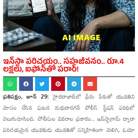
ఇన్‌స్టా పరిచయం.. సహజీవనం.. రూ.4
లక్షలు, ఐఫోన్‌తో పరార్!
ప్రతిపక్షం, జూన్ 29:
హైదరాబాద్‌లో ప్రేమ పేరుతో యువతిని
మోసం చేసిన ఘటన మధురానగర్ పోలీస్ స్టేషన్ పరిధిలో
వెలుగుచూసింది. పోలీసుల వివరాల ప్రకారం.. ఇన్‌స్టాగ్రామ్ ద్వారా
పరిచయమైన యువకుడు యువతితో సన్నిహితంగా మెలిగి, ఓయో