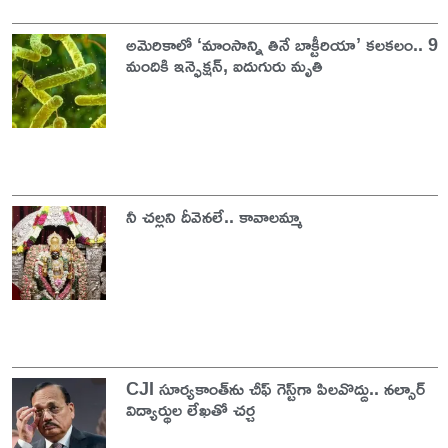
అమెరికాలో ‘మాంసాన్ని తినే బాక్టీరియా’ కలకలం.. 9
మందికి ఇన్ఫెక్షన్, ఐదుగురు మృతి
నీ చల్లని దీవెనలే.. కావాలమ్మా
CJI సూర్యకాంత్‌ను చీఫ్‌ గెస్ట్‌గా పిలవొద్దు.. నల్సార్
విద్యార్థుల లేఖతో చర్చ