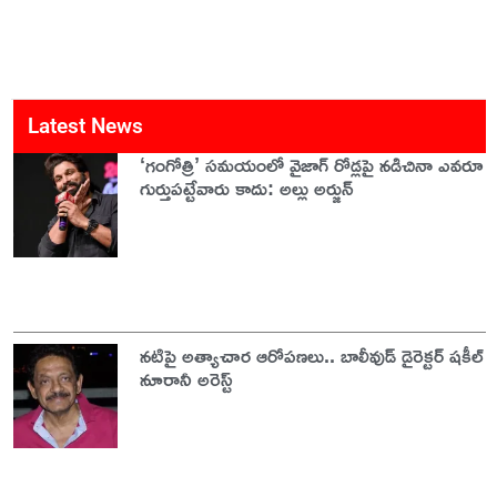
Latest News
‘గంగోత్రి’ సమయంలో వైజాగ్ రోడ్లపై నడిచినా ఎవరూ
గుర్తుపట్టేవారు కాదు: అల్లు అర్జున్
నటిపై అత్యాచార ఆరోపణలు.. బాలీవుడ్ డైరెక్టర్ షకీల్
నూరానీ అరెస్ట్