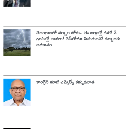
తెలంగాణలో వర్షాల జోరు.. ఈ జిల్లాల్లో మరో 3
గంటల్లో వానలు! ఏపీలోనూ పిడుగులతో వర్షాలకు
అవకాశం
కాంగ్రెస్ మాజీ ఎమ్మెల్యే కన్నుమూత