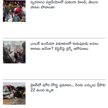
స్వరరాగం స్టూడియోలో ఘనంగా హిందీ, తెలుగు
పాటల బొనాంజా
ఎయిర్ ఇండియా విమానంలో కుదుపులకు అసలు
కారణం ఇదేనా? కెప్టెన్‌పై డ్రగ్స్ ఆరోపణలు
నైజర్‌లో ఘోర రోడ్డు ప్రమాదం.. రెండు బస్సులు ఢీకొని
22 మంది మృతి