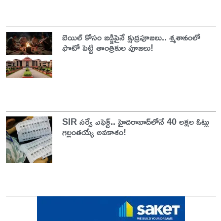
బెయిల్ కోసం జడ్జిపైనే క్షుద్రపూజలు.. శ్మశానంలో
ఫొటో పెట్టి తాంత్రికుల పూజలు!
SIR సర్వే ఎఫెక్ట్.. హైదరాబాద్‌లోనే 40 లక్షల ఓట్లు
గల్లంతయ్యే అవకాశం!