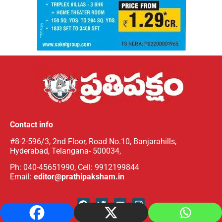
Contact info
#8-2-596/3, 2nd Floor, Road No.10, Banjarahills,
Hyderabad, Telangana- 500034,
Ph: 040-45651990, Cell: 9912199844
Email:
editor@prathipaksham.in