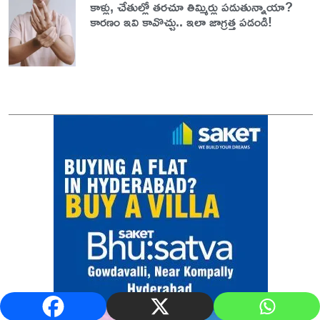
కాళ్లు, చేతుల్లో తరచూ తిమ్మిర్లు పడుతున్నాయా?
కారణం ఇవి కావొచ్చు.. ఇలా జాగ్రత్త పడండి!