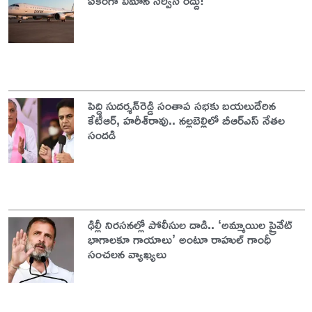
పెద్ది సుదర్శన్‌రెడ్డి సంతాప సభకు బయలుదేరిన
కేటీఆర్‌, హరీశ్‌రావు.. నల్లబెల్లిలో బీఆర్‌ఎస్‌ నేతల
సందడి
ఢిల్లీ నిరసనల్లో పోలీసుల దాడి.. ‘అమ్మాయిల ప్రైవేట్‌
భాగాలకూ గాయాలు’ అంటూ రాహుల్‌ గాంధీ
సంచలన వ్యాఖ్యలు