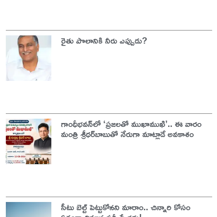
రైతు పొలానికి నీరు ఎప్పుడు?
గాంధీభవన్‌లో ‘ప్రజలతో ముఖాముఖి’.. ఈ వారం
మంత్రి శ్రీధర్‌బాబుతో నేరుగా మాట్లాడే అవకాశం
సీటు బెల్ట్ పెట్టుకోనని మారాం.. చిన్నారి కోసం
ఏకంగా విమాన సర్వీసే రద్దు!