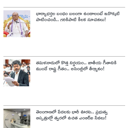
భార్యాభర్తల బంధం బలంగా ఉండాలంటే ఇదొక్కటి
పాటించండి.. గరికిపాటి కీలక సూచనలు!
తమిళనాడులో కొత్త నిర్ణయం.. జాతీయ గీతానికి
ముందే రాష్ట్ర గీతం.. అసెంబ్లీలో తీర్మానం!
తెలంగాణలో పేదలకు భారీ ఊరట.. ప్రభుత్వ
ఆస్పత్రుల్లో త్వరలో ఉచిత ఎంఆర్‌ఐ సేవలు!