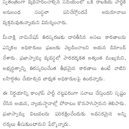
స్వతంత్రంగా వ్యవహరించాల్సిన సమయంలో ఒక రాజకీయ పార్టీకి
అనుబంధ సంస్థలా పనిచేస్తోందనే అనుమానాలు
వ్యక్తమవుతున్నాయని విమర్శించారు.
మీనాక్షి నామినేషన్ తిరస్కరణకు దారితీసిన అసలు కారణాలను
ఎన్నికల అధికారులు ప్రజలకు వెల్లడించాలని ఆయన డిమాండ్
చేశారు. ప్రజాస్వామ్య వ్యవస్థలో పారదర్శకత అత్యంత ముఖ్యమని,
అభ్యర్థిత్వాన్ని తిరస్కరించేంత తీవ్రమైన కారణాలు ఉంటే వాటిని
బహిర్గతం చేయాల్సిన బాధ్యత అధికారులపై ఉందన్నారు.
ఈ నిర్ణయాన్ని కాంగ్రెస్ పార్టీ చట్టపరంగా సవాలు చేస్తుందని స్పష్టం
చేసిన ఆయన, న్యాయస్థానాల్లో పోరాటం కొనసాగిస్తామని తెలిపారు.
ప్రజాస్వామ్య విలువలను పరిరక్షించేందుకు అవసరమైన అన్ని
చర్యలు తీసుకుంటామని పేర్కొన్నారు.