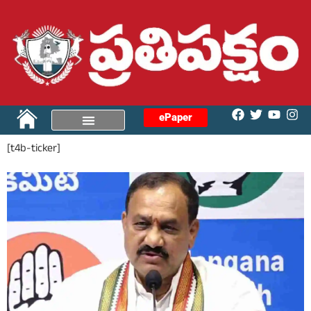
ePaper
[t4b-ticker]