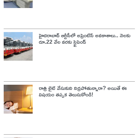
హైదరాబాద్‌ ఆర్టీసీలో అప్రెంటిస్‌ అవకాశాలు.. నెలకు
రూ.22 వేల వరకు స్టైపెండ్
రాత్రి లైట్ వేసుకుని నిద్రపోతున్నారా? అయితే ఈ
విషయం తప్పక తెలుసుకోండి!