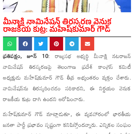
మీనాక్షి నామినేషన్ తిరస్కరణ వెనుక
రాజకీయ కుట్ర: మహేష్‌కుమార్ గౌడ్
ప్రతిపక్షం, జూన్ 10
: రాజ్యసభ అభ్యర్థి మీనాక్షి నటరాజన్
నామినేషన్ తిరస్కరణపై తెలంగాణ ప్రదేశ్ కాంగ్రెస్ కమిటీ
అధ్యక్షుడు మహేష్‌కుమార్ గౌడ్ తీవ్ర అభ్యంతరం వ్యక్తం చేశారు.
నామినేషన్‌ను తిరస్కరించడం సరికాదని, ఈ నిర్ణయం వెనుక
రాజకీయ కుట్ర దాగి ఉందని ఆరోపించారు.
మహేష్‌కుమార్ గౌడ్ మాట్లాడుతూ, ఈ వ్యవహారంలో భారతీయ
జనతా పార్టీ ప్రభావం స్పష్టంగా కనిపిస్తోందన్నారు. ఎన్నికల సంఘం