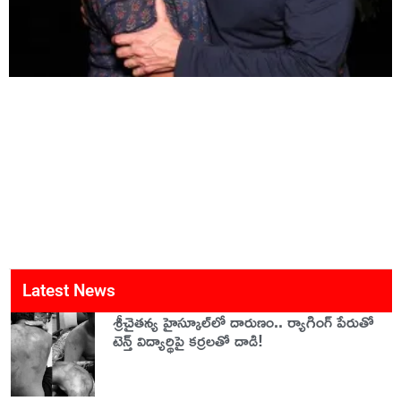
Latest News
శ్రీచైతన్య హైస్కూల్‌లో దారుణం.. ర్యాగింగ్ పేరుతో
టెన్త్ విద్యార్థిపై కర్రలతో దాడి!