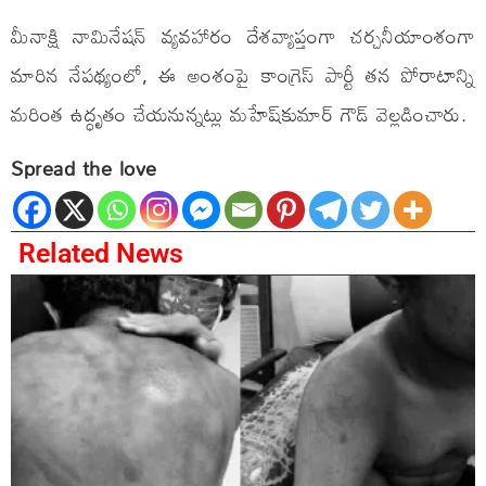
మీనాక్షి నామినేషన్ వ్యవహారం దేశవ్యాప్తంగా చర్చనీయాంశంగా
మారిన నేపథ్యంలో, ఈ అంశంపై కాంగ్రెస్ పార్టీ తన పోరాటాన్ని
మరింత ఉద్ధృతం చేయనున్నట్లు మహేష్‌కుమార్ గౌడ్ వెల్లడించారు.
Spread the love
Related News