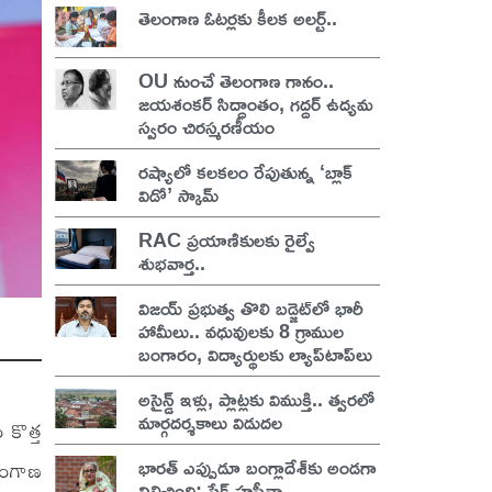
తెలంగాణ ఓటర్లకు కీలక అలర్ట్..
OU నుంచే తెలంగాణ గానం..
జయశంకర్ సిద్ధాంతం, గద్దర్ ఉద్యమ
స్వరం చిరస్మరణీయం
రష్యాలో కలకలం రేపుతున్న ‘బ్లాక్
విడో’ స్కామ్
RAC ప్రయాణికులకు రైల్వే
శుభవార్త..
విజయ్ ప్రభుత్వ తొలి బడ్జెట్‌లో భారీ
హామీలు.. వధువులకు 8 గ్రాముల
బంగారం, విద్యార్థులకు ల్యాప్‌టాప్‌లు
అసైన్డ్ ఇళ్లు, ప్లాట్లకు విముక్తి.. త్వరలో
మార్గదర్శకాలు విడుదల
 కొత్త
భారత్ ఎప్పుడూ బంగ్లాదేశ్‌కు అండగా
లంగాణ
నిలిచింది: షేక్ హసీనా