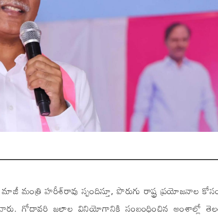
మంత్రి హరీశ్‌రావు స్పందిస్తూ, పొరుగు రాష్ట్ర ప్రయోజనాల కోసం
శించారు. గోదావరి జలాల వినియోగానికి సంబంధించిన అంశాల్లో తె