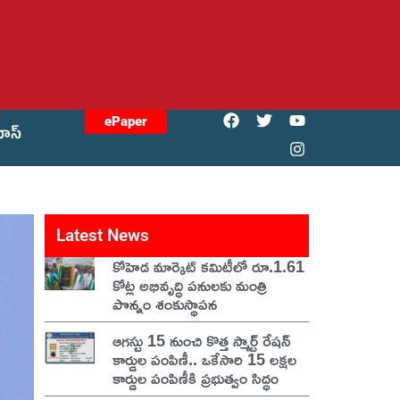
ePaper
యోస్
Latest News
కోహెడ మార్కెట్ కమిటీలో రూ.1.61
కోట్ల అభివృద్ధి పనులకు మంత్రి
పొన్నం శంకుస్థాపన
ఆగస్టు 15 నుంచి కొత్త స్మార్ట్ రేషన్
కార్డుల పంపిణీ.. ఒకేసారి 15 లక్షల
కార్డుల పంపిణీకి ప్రభుత్వం సిద్ధం