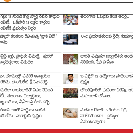
గస్టు 15 నుంచి కొత్త స్మార్ట్ రేషన్ కార్డుల
తెలంగాణ ఓటర్లకు కీలక అలర్ట్..
ంపిణీ.. ఒకేసారి 15 లక్షల కార్డుల
ంపిణీకి ప్రభుత్వం సిద్ధం
ష్యాలో కలకలం రేపుతున్న ‘బ్లాక్ విడో’
RAC ప్రయాణికులకు రైల్వే శుభవార్త
్కామ్
సైన్డ్ ఇళ్లు, ప్లాట్లకు విముక్తి.. త్వరలో
భారత్ ఎప్పుడూ బంగ్లాదేశ్‌కు అండ
ార్గదర్శకాలు విడుదల
నిలిచింది: షేక్ హసీనా
2A భూముల్లో ఎవరికీ అన్యాయం
13 ఏళ్లలో 12 ఉద్యోగాలు సాధించాడ
రగదు: పొంగులేటి శ్రీనివాసరెడ్డి
ట్విస్ట్!
మెరికా రాయబారితో సీఎం రేవంత్
బోలక్‌పూర్‌లో ఘనంగా బీరప్ప, అక
ేటీ.. తెలంగాణ విద్యార్థులు,
మహంకాళి బోనాలు
ెట్టుబడులు, వీసాలపై కీలక చర్చ
ిగ్‌బాస్-10లో హద్దులు దాటితే
మోదీలా రోజుకు 3 గంటల నిద్ర
రుకోను.. నాగార్జున స్పష్టం
సరిపోతుందా?.. వైద్యులు
ఏమంటున్నారు?