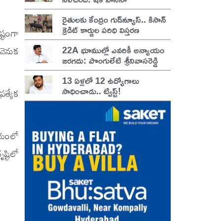
రైతులకు కేంద్రం గుడ్‌న్యూస్.. కిసాన్
క్రెడిట్ కార్డుల పరిధి విస్తరణ
ష్టంగా
22A భూముల్లో ఎవరికీ అన్యాయం
వెనుక
జరగదు: పొంగులేటి శ్రీనివాసరెడ్డి
13 ఏళ్లలో 12 ఉద్యోగాలు
సాధించాడు.. ట్విస్ట్!
త్యేక
షయంలో
ష్టిలో