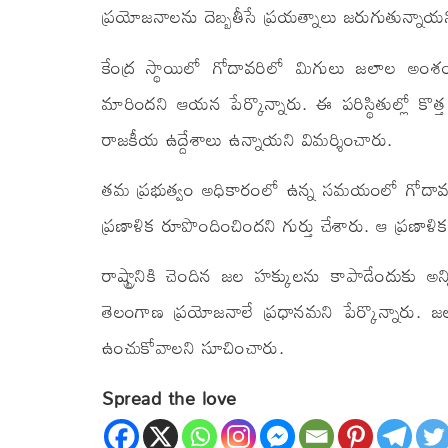
ప్రయోజనాలను దెబ్బతీసే ప్రయత్నాలు జరుగుతున్నాయ
కేంద్ర స్థాయిలో గోదావరిలో మిగులు జలాల అంశంపై స
మారిందని ఆయన పేర్కొన్నారు. ఈ పరిస్థితుల్లో క
రాజకీయ ఉద్దేశాలు ఉన్నాయని విమర్శించారు.
తమ ప్రభుత్వం అధికారంలో ఉన్న సమయంలో గోదావరి
ప్రణాళిక రూపొందించిందని గుర్తు చేశారు. ఆ ప్రణాళ
రాష్ట్రానికి చెందిన జల హక్కులను కాపాడేందుకు 
తెలంగాణ ప్రయోజనాలే ప్రధానమని పేర్కొన్నారు. జల
ఉంచుకోవాలని సూచించారు.
Spread the love