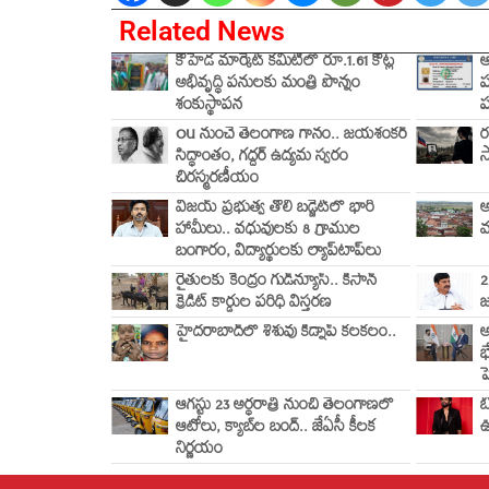
Related News
కోహెడ మార్కెట్ కమిటీలో రూ.1.61 కోట్ల
ఆ
అభివృద్ధి పనులకు మంత్రి పొన్నం
ప
శంకుస్థాపన
ప
OU నుంచే తెలంగాణ గానం.. జయశంకర్
ర
సిద్ధాంతం, గద్దర్ ఉద్యమ స్వరం
స
చిరస్మరణీయం
విజయ్ ప్రభుత్వ తొలి బడ్జెట్‌లో భారీ
అ
హామీలు.. వధువులకు 8 గ్రాముల
మ
బంగారం, విద్యార్థులకు ల్యాప్‌టాప్‌లు
రైతులకు కేంద్రం గుడ్‌న్యూస్.. కిసాన్
2
క్రెడిట్ కార్డుల పరిధి విస్తరణ
జ
హైదరాబాద్‌లో శిశువు కిడ్నాప్ కలకలం..
అ
భ
ప
ఆగస్టు 23 అర్ధరాత్రి నుంచి తెలంగాణలో
బ
ఆటోలు, క్యాబ్‌ల బంద్.. జేఏసీ కీలక
ఊ
నిర్ణయం