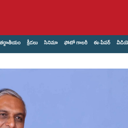
తర్జాతీయం
క్రీడలు
సినిమా
ఫోటో గాలరీ
ఈ-పేపర్
వీడి