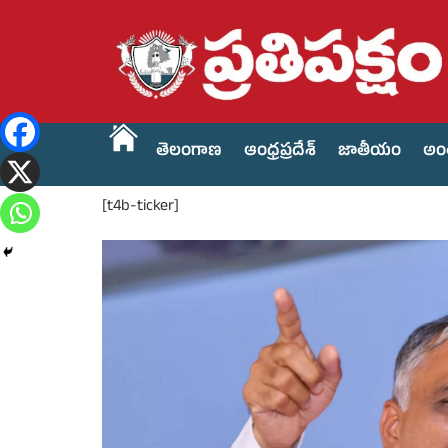
తెలంగాణ
ఆంధ్రప్రదేశ్
జాతీయం
అం
[t4b-ticker]