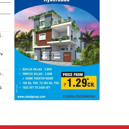
..
గా
ు..
్క