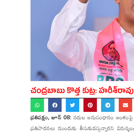
చంద్రబాబు కొత్త కుట్ర: హరీశ్‌రావు
ప్రతిపక్షం, జూన్ 08:
నదుల అనుసంధానం అంశంపై మాజీ 
ప్రతిపాదనలు ముందుకు తీసుకువస్తున్నారని విమర్