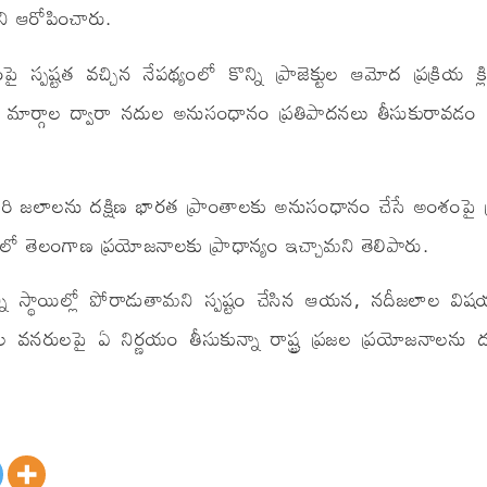
ని ఆరోపించారు.
్పష్టత వచ్చిన నేపథ్యంలో కొన్ని ప్రాజెక్టుల ఆమోద ప్రక్రియ క్లి
ొత్త మార్గాల ద్వారా నదుల అనుసంధానం ప్రతిపాదనలు తీసుకురావడం 
 జలాలను దక్షిణ భారత ప్రాంతాలకు అనుసంధానం చేసే అంశంపై ప్ర
ికలో తెలంగాణ ప్రయోజనాలకు ప్రాధాన్యం ఇచ్చామని తెలిపారు.
అన్ని స్థాయిల్లో పోరాడుతామని స్పష్టం చేసిన ఆయన, నదీజలాల వి
 వనరులపై ఏ నిర్ణయం తీసుకున్నా రాష్ట్ర ప్రజల ప్రయోజనాలను దృ