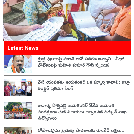
Latest News
క్షుద్ర పూజలపై హరీశ్ రావే వివరణ ఇవ్వాలి.. లీగల్
నోటీసులపై మహేశ్ కుమార్ గౌడ్ స్పందన
నేటి యువతకు జయశంకర్ ఒక స్ఫూర్తి కావాలి: జిల్లా
కలెక్టర్ ప్రతిమా సింగ్
ఆచార్య కొత్తపల్లి జయశంకర్ 92వ జయంతి
సందర్భంగా ఘన నివాళులు అర్పించిన విద్యుత్ శాఖ
ఉద్యోగులు
గోపాలపురం ప్రభుత్వ పాఠశాలకు రూ.25 లక్షలు..