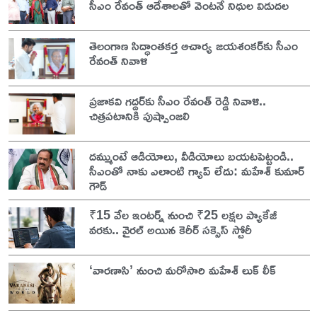
సీఎం రేవంత్ ఆదేశాలతో వెంటనే నిధుల విడుదల
తెలంగాణ సిద్ధాంతకర్త ఆచార్య జయశంకర్‌కు సీఎం
రేవంత్ నివాళి
ప్రజాకవి గద్దర్‌కు సీఎం రేవంత్ రెడ్డి నివాళి..
చిత్రపటానికి పుష్పాంజలి
దమ్ముంటే ఆడియోలు, వీడియోలు బయటపెట్టండి..
సీఎంతో నాకు ఎలాంటి గ్యాప్ లేదు: మహేశ్ కుమార్
గౌడ్
₹15 వేల ఇంటర్న్ నుంచి ₹25 లక్షల ప్యాకేజీ
వరకు.. వైరల్ అయిన కెరీర్ సక్సెస్ స్టోరీ
‘వారణాసి’ నుంచి మరోసారి మహేశ్ లుక్ లీక్