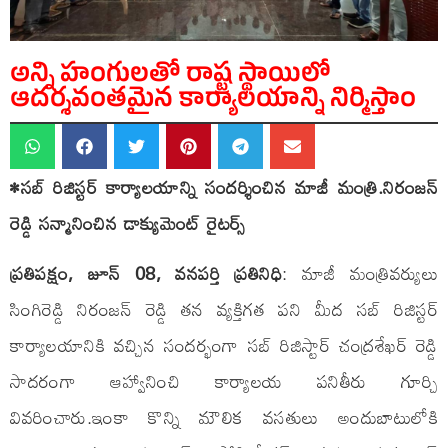
అన్ని హంగులతో రాష్ట్ర స్థాయిలో
ఆదర్శవంతమైన కార్యాలయాన్ని నిర్మిస్తాం
•సబ్ రిజిస్టర్ కార్యాలయాన్ని సందర్శించిన మాజీ మంత్రి.నిరంజన్
రెడ్డి సన్మానించిన డాక్యుమెంట్ రైటర్స్
ప్రతిపక్షం, జూన్ 08, వనపర్తి ప్రతినిధి
: మాజీ మంత్రివర్యులు
సింగిరెడ్డి నిరంజన్ రెడ్డి తన వ్యక్తిగత పని మీద సబ్ రిజిస్టర్
కార్యాలయానికి వచ్చిన సందర్భంగా సబ్ రిజిస్టార్ చంద్రశేఖర్ రెడ్డి
సాదరంగా ఆహ్వానించి కార్యాలయ పనితీరు గూర్చి
వివరించారు.ఇంకా కొన్ని మౌలిక వసతులు అందుబాటులోకి