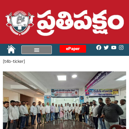
ePaper
[t4b-ticker]