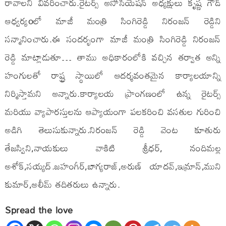
రావాలని వివరించారు.రైటర్స్ అసోసియేషన్ అధ్యక్షులు కృష్ణ గౌడ్
ఆధ్వర్యoలో మాజీ మంత్రి సింగిరెడ్డి నిరంజన్ రెడ్డిని
సన్మానించారు.ఈ సందర్భంగా మాజీ మంత్రి సింగిరెడ్డి నిరంజన్
రెడ్డి మాట్లాడుతూ… తాము అధికారంలోకి వచ్చిన తర్వాత అన్ని
హంగులతో రాష్ట్ర స్థాయిలో ఆదర్శవంతమైన కార్యాలయాన్ని
నిర్మిస్తామని అన్నారు.కార్యాలయ ప్రాంగణంలో ఉన్న రైటర్స్
మరియు వ్యాపారస్తులను ఆప్యాయంగా పలకరించి వసతుల గురించి
అడిగి తెలుసుకున్నారు.నిరంజన్ రెడ్డి వెంట కూతురు
తేజస్విని,నాయకులు వాకిటి శ్రీధర్, నందిమల్ల
అశోక్,సయ్యద్.జహంగీర్,బాగ్యరాజ్,అరుణ్ యాదవ్,ఇమ్రాన్,ముని
కుమార్,అలీమ్ తదితరులు ఉన్నారు.
Spread the love