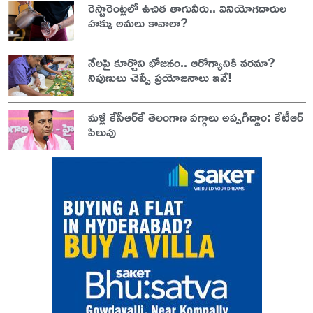
రెస్టారెంట్లలో ఉచిత తాగునీరు.. వినియోగదారుల
హక్కు అమలు కావాలా?
నేలపై కూర్చొని భోజనం.. ఆరోగ్యానికి వరమా?
నిపుణులు చెప్పే ప్రయోజనాలు ఇవే!
మళ్లీ కేసీఆర్‌కే తెలంగాణ పగ్గాలు అప్పగిద్దాం: కేటీఆర్
పిలుపు