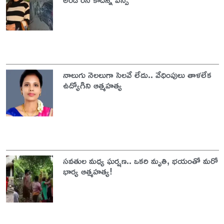
నాలుగు నెలలుగా సెలవే లేదు.. వేధింపులు తాళలేక
ఉద్యోగిని ఆత్మహత్య
సవతుల మధ్య ఘర్షణ.. ఒకరి మృతి, భయంతో మరో
భార్య ఆత్మహత్య!