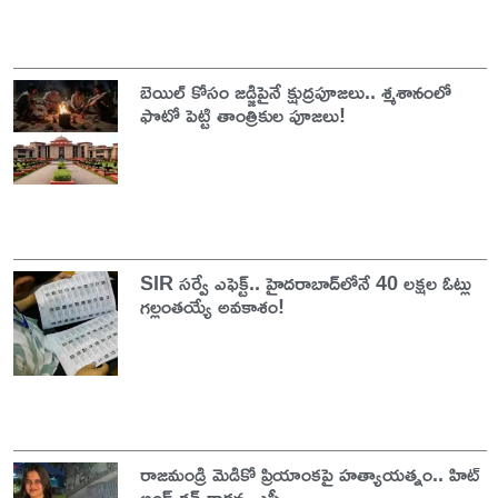
బెయిల్ కోసం జడ్జిపైనే క్షుద్రపూజలు.. శ్మశానంలో
ఫొటో పెట్టి తాంత్రికుల పూజలు!
SIR సర్వే ఎఫెక్ట్.. హైదరాబాద్‌లోనే 40 లక్షల ఓట్లు
గల్లంతయ్యే అవకాశం!
రాజమండ్రి మెడికో ప్రియాంకపై హత్యాయత్నం.. హిట్
అండ్ రన్ కాదన్న ఎస్పీ