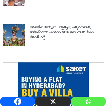
ఆదివాసీల హక్కులు, అస్తిత్వం, ఆత్మగౌరవాన్ని
కాపాడేందుకు అందరం కలిసి నిలబడాలి: సీఎం
రేవంత్ రెడ్డి