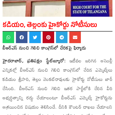
కడియం, తెల్లంకు హైకోర్టు నోటీసులు
బీఆర్​ఎస్​ నుంచి గెలిచి కాంగ్రెస్​లో చేరికపై ఫిర్యాదు
హైదరాబాద్, ప్రతిపక్షం స్టేట్​బ్యూరో:
ఇటీవల జరిగిన అసెంబ్లీ
ఎన్నికల్లో బీఆర్​ఎస్​ నుంచి గెలిచి కాంగ్రెస్​లో చేరిన ఎమ్మెల్యేలు
కడియం శ్రీహరి, తెల్లం వెంకట్​రావులకు హైకోర్టు నోటీసులు జారీ
చేసింది. బీఆర్​ఎస్​ నుంచి గెలిచి ఇతర పార్టీలోకి చేరిన వీరి
అభ్యర్థిత్వాన్ని రద్దు చేయాలంటూ బీఆర్​ఎస్​ ఎమ్మెల్యే హైకోర్టును
ఆశ్రయించిన విషయం తెలిసిందే. దీనికి కౌంటర్ దాఖలు చేయాలని