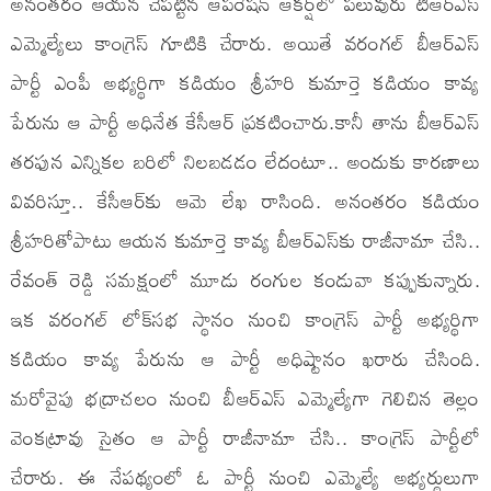
అనంతరం ఆయన చేపట్టిన ఆపరేషన్ ఆకర్ష్‌లో పలువురు టీఆర్ఎస్
ఎమ్మెల్యేలు కాంగ్రెస్ గూటికి చేరారు. అయితే వరంగల్ బీఆర్ఎస్
పార్టీ ఎంపీ అభ్యర్థిగా కడియం శ్రీహరి కుమార్తె కడియం కావ్య
పేరును ఆ పార్టీ అధినేత కేసీఆర్ ప్రకటించారు.కానీ తాను బీఆర్ఎస్
తరఫున ఎన్నికల బరిలో నిలబడడం లేదంటూ.. అందుకు కారణాలు
వివరిస్తూ.. కేసీఆర్‌కు ఆమె లేఖ రాసింది. అనంతరం కడియం
శ్రీహరితోపాటు ఆయన కుమార్తె కావ్య బీఆర్ఎస్‌కు రాజీనామా చేసి..
రేవంత్ రెడ్డి సమక్షంలో మూడు రంగుల కండువా కప్పుకున్నారు.
ఇక వరంగల్ లోక్‌సభ స్థానం నుంచి కాంగ్రెస్ పార్టీ అభ్యర్థిగా
కడియం కావ్య పేరును ఆ పార్టీ అధిష్టానం ఖరారు చేసింది.
మరోవైపు భద్రాచలం నుంచి బీఆర్ఎస్ ఎమ్మెల్యేగా గెలిచిన తెల్లం
వెంకట్రావు సైతం ఆ పార్టీ రాజీనామా చేసి.. కాంగ్రెస్ పార్టీలో
చేరారు. ఈ నేపథ్యంలో ఓ పార్టీ నుంచి ఎమ్మెల్యే అభ్యర్థులుగా