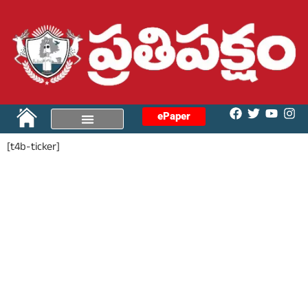
ePaper
[t4b-ticker]