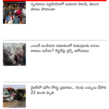
స్వరరాగం స్టూడియోలో ఘనంగా హిందీ, తెలుగు
పాటల బొనాంజా
ఎయిర్ ఇండియా విమానంలో కుదుపులకు అసలు
కారణం ఇదేనా? కెప్టెన్‌పై డ్రగ్స్ ఆరోపణలు
నైజర్‌లో ఘోర రోడ్డు ప్రమాదం.. రెండు బస్సులు ఢీకొని
22 మంది మృతి