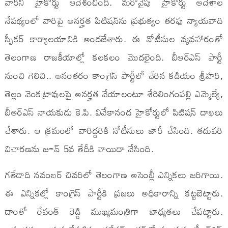
వారిని హైకోర్టు ఆదేశించింది. మరోవైపు హైకోర్టు ఆదేశాల
నేపథ్యంలో వారిపై అనర్హత పిటిషన్‌ను ప్రభుత్వం తరఫు న్యాయవాది
స్పీకర్ కార్యాలయానికి అందజేశారు. ఈ నోటీసుల వ్యవహారంతో
తెలంగాణ రాజకీయాల్లో కలకలం మొదలైంది. బీఆర్ఎస్ పార్టీ
నుంచి గెలిచి.. అనంతరం కాంగ్రెస్ పార్టీలో చేరిన కడియం శ్రీహరి,
తెల్లం వెంకట్రావుల‌పై అనర్హత వేయాలంటూ శేరిలింగంపల్లి ఎమ్మెల్యే,
బీఆర్ఎస్ నాయకుడు కె.పి. వివేకానంద హైకోర్టులో పిటిషన్ దాఖలు
చేశారు. ఆ క్రమంలో వారిద్దరికి నోటీసులు జారీ చేసింది. తదుపరి
విచారణను జూన్ 5వ తేదీకి వాయిదా వేసింది.
గతేడాది నవంబర్ చివరిలో తెలంగాణ అసెంబ్లీ ఎన్నికలు జరిగాయి.
ఈ ఎన్నికల్లో కాంగ్రెస్ పార్టీకి ప్రజలు అధికారాన్ని కట్టబెట్టారు.
దాంతో రేవంత్ రెడ్డి ముఖ్యమంత్రిగా బాధ్యతలు చేపట్టారు.