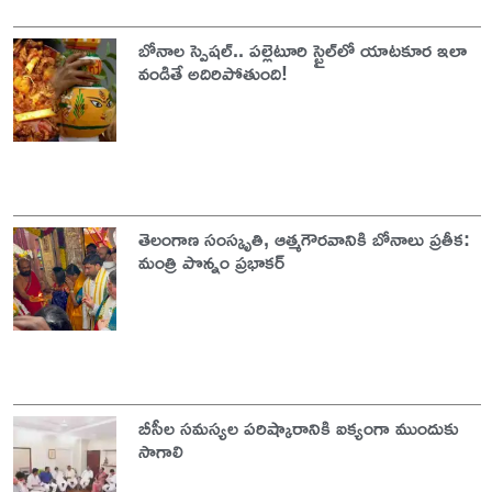
బోనాల స్పెషల్.. పల్లెటూరి స్టైల్‌లో యాటకూర ఇలా
వండితే అదిరిపోతుంది!
తెలంగాణ సంస్కృతి, ఆత్మగౌరవానికి బోనాలు ప్రతీక:
మంత్రి పొన్నం ప్రభాకర్
బీసీల సమస్యల పరిష్కారానికి ఐక్యంగా ముందుకు
సాగాలి