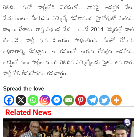
గెలిచి.. మరో పార్టీలోకి వెళ్లడంతో.. వారిపై అనర్హత వేటు
వేయాలంటూ బీఆర్ఎస్ ఎమ్మెల్యే వివేకానంద హైకోర్టులో పిటిషన్
దాఖలు చేశారు. రాష్ట్ర విభజన వేళ… అంటే 2014 ఎన్నికల్లో నాటి
టీఆర్ఎస్ పార్టీ ఘన విజయం సాధించింది. దీంతో కేసీఆర్
అధికారాన్ని చేపట్టారు. ఆ క్రమంలో ఆయన చేపట్టిన ఆపరేషన్
ఆకర్ష్‌లో పలు పార్టీల నుంచి గెలిచిన ఎమ్మెల్యేలను సైతం తన కారు
పార్టీలోకి తీసుకోవడం గమనార్హం.
Spread the love
Related News