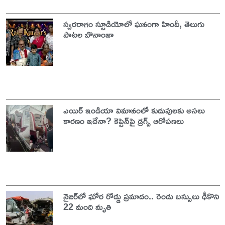
స్వరరాగం స్టూడియోలో ఘనంగా హిందీ, తెలుగు
పాటల బొనాంజా
ఎయిర్ ఇండియా విమానంలో కుదుపులకు అసలు
కారణం ఇదేనా? కెప్టెన్‌పై డ్రగ్స్ ఆరోపణలు
నైజర్‌లో ఘోర రోడ్డు ప్రమాదం.. రెండు బస్సులు ఢీకొని
22 మంది మృతి