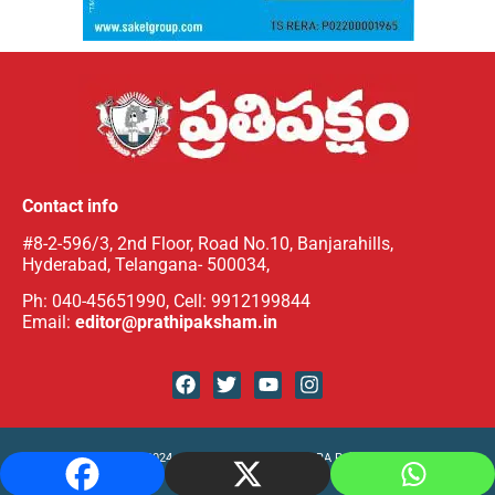
Contact info
#8-2-596/3, 2nd Floor, Road No.10, Banjarahills,
Hyderabad, Telangana- 500034,
Ph: 040-45651990, Cell: 9912199844
Email:
editor@prathipaksham.in
PRATHIPAKSHAM (c) 2024. All Rights Reserved for ARA Publications. Designed &
hosted by
Hyderabad Graphics