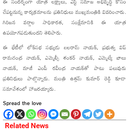
ఈ సందర్భంగా యాత్ర లక్ష్యాలు, ఎస్టీ సమాజ అభివృద్ధి కోసం
చేపట్టనున్న కార్యక్రమాలను ప్రతినిధులు ముఖ్యమంత్రికి వివరించారు.
గిరిజన వర్గాల సాధికారత, సంక్షేమానికి ఈ యాత్ర
ఉపయోగపడుతుందని తెలిపారు.
ఈ భేటీలో లోక్‌సభ సభ్యుడు బలరామ్ నాయక్, ప్రభుత్వ విప్
రామచంద్ర నాయక్, ఎమ్మెల్సీ శంకర్ నాయక్, ఎమ్మెల్యే బాలు
నాయక్, మాజీ ఎంపీ రవీంద్ర నాయక్‌తో పాటు పలువురు
ప్రతినిధులు పాల్గొన్నారు. మంత్రి ఉత్తమ్ కుమార్ రెడ్డి కూడా
సమావేశంలో హాజరయ్యారు.
Spread the love
Related News