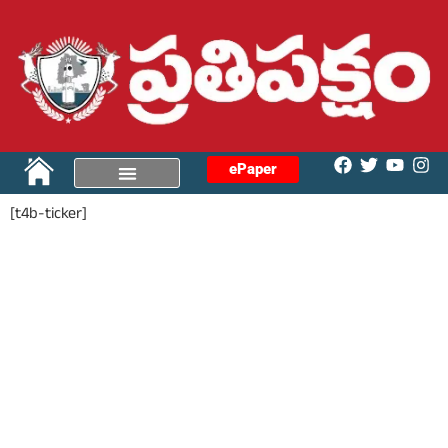
ePaper
[t4b-ticker]