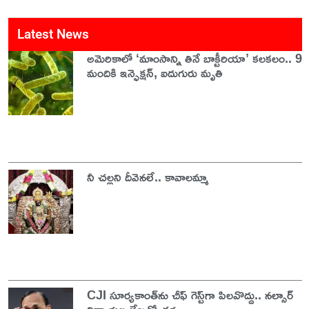
Latest News
అమెరికాలో ‘మాంసాన్ని తినే బాక్టీరియా’ కలకలం.. 9
మందికి ఇన్ఫెక్షన్, ఐదుగురు మృతి
నీ చల్లని దీవెనలే.. కావాలమ్మా
CJI సూర్యకాంత్‌ను చీఫ్‌ గెస్ట్‌గా పిలవొద్దు.. నల్సార్