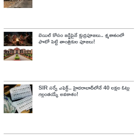
బెయిల్ కోసం జడ్జిపైనే క్షుద్రపూజలు.. శ్మశానంలో
ఫొటో పెట్టి తాంత్రికుల పూజలు!
SIR సర్వే ఎఫెక్ట్.. హైదరాబాద్‌లోనే 40 లక్షల ఓట్లు
గల్లంతయ్యే అవకాశం!