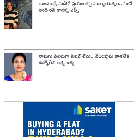
రాజమండ్రి మెడికో ప్రియాంకపై హత్యాయత్నం.. హిట్
అండ్ రన్ కాదన్న ఎస్పీ
నాలుగు నెలలుగా సెలవే లేదు.. వేధింపులు తాళలేక
ఉద్యోగిని ఆత్మహత్య