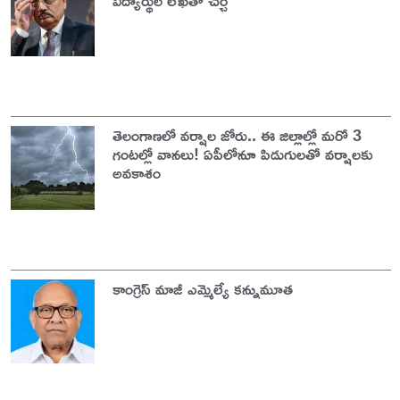
విద్యార్థుల లేఖతో చర్చ
తెలంగాణలో వర్షాల జోరు.. ఈ జిల్లాల్లో మరో 3
గంటల్లో వానలు! ఏపీలోనూ పిడుగులతో వర్షాలకు
అవకాశం
కాంగ్రెస్ మాజీ ఎమ్మెల్యే కన్నుమూత