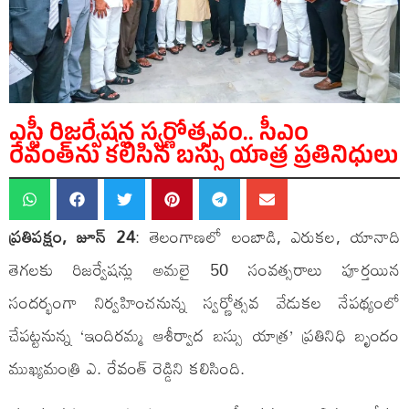
ఎస్టీ రిజర్వేషన్ల స్వర్ణోత్సవం.. సీఎం
రేవంత్‌ను కలిసిన బస్సు యాత్ర ప్రతినిధులు
ప్రతిపక్షం, జూన్ 24
: తెలంగాణలో లంబాడి, ఎరుకల, యానాది
తెగలకు రిజర్వేషన్లు అమలై 50 సంవత్సరాలు పూర్తయిన
సందర్భంగా నిర్వహించనున్న స్వర్ణోత్సవ వేడుకల నేపథ్యంలో
చేపట్టనున్న ‘ఇందిరమ్మ ఆశీర్వాద బస్సు యాత్ర’ ప్రతినిధి బృందం
ముఖ్యమంత్రి ఎ. రేవంత్ రెడ్డిని కలిసింది.