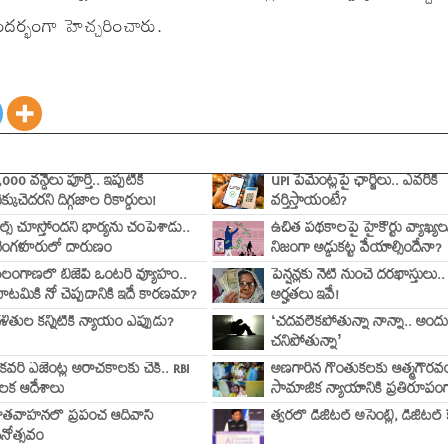
ర్భంగా హెచ్చరించారు.
,000 వన్డేలు పూర్తి.. ఇప్పటికీ
UPI పేమెంట్లపై ఛార్జీలు.. ఎవరికి
ెక్కుచెదరని దిగ్గజాల రికార్డులు!
వర్తిస్తాయంటే?
ీల్స్ చూస్తోందని భార్యను చంపేశాడు..
ఉచిత పథకాలపై హైకోర్టు వ్యాఖ్యల
ెంగళూరులో దారుణం
నిజంగా అడ్డుకట్ట వేయాల్సిందేనా?
ెలంగాణలో బీజేపీ ఒంటరి వ్యూహం..
పెన్షన్లకు నేటి నుంచే దరఖాస్తులు..
ూటమికి నో చెప్పడానికి ఇదే కారణమా?
అర్హతలు ఇవే!
ళితుల కన్నీటికి న్యాయం ఎప్పుడు?
‘చదవలేకపోతున్నా నాన్నా.. అందు
చనిపోతున్నా’
ికవరీ ఏజెంట్ల అరాచకాలకు చెక్.. RBI
అణగారిన గొంతుకలకు ఆత్మగౌరవం
ీలక ఆదేశాలు
సామాజిక న్యాయానికి ప్రతిరూపం
ాతవాహనలో ప్రపంచ ఆదివాసీ
త్వరలో డిజిటల్ అసెంబ్లీ, డిజిటల్ క
ినోత్సవం