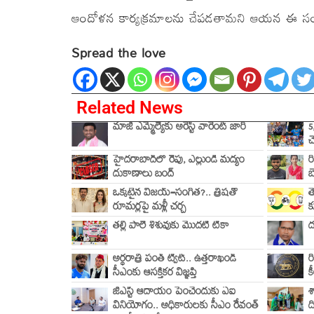
ఆందోళన కార్యక్రమాలను చేపడతామని ఆయన ఈ సంద
Spread the love
Related News
మాజీ ఎమ్మెల్యేకు అరెస్ట్ వారెంట్ జారీ
5
చ
హైదరాబాద్‌లో రేపు, ఎల్లుండి మద్యం
ర
దుకాణాలు బంద్
బ
ఒక్కటైన విజయ్–సంగీత?.. త్రిషతో
త
రూమర్లపై మళ్లీ చర్చ
క
తల్లి పాలే శిశువుకు మొదటి టీకా
ద
అర్ధరాత్రి పంత్ ట్వీట్.. ఉత్తరాఖండ్
ర
సీఎంకు ఆసక్తికర విజ్ఞప్తి
క
జీఎస్టీ ఆదాయం పెంచేందుకు ఏఐ
శ
వినియోగం.. అధికారులకు సీఎం రేవంత్
ద