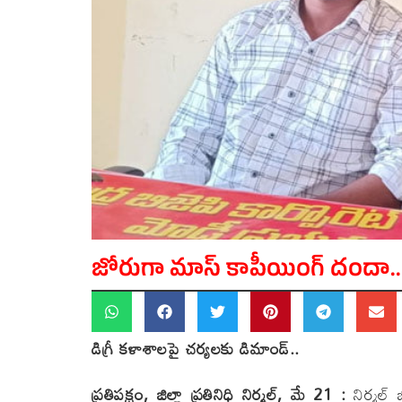
జోరుగా మాస్ కాపీయింగ్ దందా..
డిగ్రీ కళాశాలపై చర్యలకు డిమాండ్..
ప్రతిపక్షం, జిల్లా ప్రతినిధి నిర్మల్, మే 21 :
నిర్మల్ జ