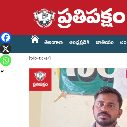
తెలంగాణ
ఆంధ్రప్రదేశ్
జాతీయం
అం
[t4b-ticker]