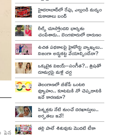
హైదరాబాద్‌లో రేపు, ఎల్లుండి మద్యం
దుకాణాలు బంద్
రీల్స్ చూస్తోందని భార్యను
చంపేశాడు.. బెంగళూరులో దారుణం
ఉచిత పథకాలపై హైకోర్టు వ్యాఖ్యలు..
నిజంగా అడ్డుకట్ట వేయాల్సిందేనా?
ఒక్కటైన విజయ్–సంగీత?.. త్రిషతో
రూమర్లపై మళ్లీ చర్చ
తెలంగాణలో బీజేపీ ఒంటరి
వ్యూహం.. కూటమికి నో చెప్పడానికి
ఇదే కారణమా?
పెన్షన్లకు నేటి నుంచే దరఖాస్తులు..
అర్హతలు ఇవే!
తల్లి పాలే శిశువుకు మొదటి టీకా
ాల పైన