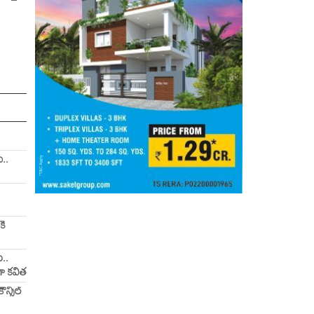
ు..
కే
..
గా కవిత
ౌన్సిల్