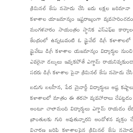
క్రిమినల్ కేసు నమోదు చేసి ఐదు లక్షల జరిమానా వి
కళాశాల యాజమాన్యం ఇష్టరాజ్యంగా వ్యవహరించడంతో నష
మంగళవారం సాయంత్రం స్థానిక ఎస్ఎఫ్ఐ కార్యాల
కేంద్రంలో ఉన్నటువంటి ఓ ప్రైవేట్ డిగ్రీ కళాశాలల
ప్రైవేటు డిగ్రీ కళాశాల యజమాన్యం విద్యార్థుల నుం
ఎవరైనా డబ్బులు ఇవ్వకపోతే ఎగ్జామ్ రాయనివ్వకుండా త
సదరు డిగ్రీ కళాశాల పైనా క్రిమినల్ కేసు నమోదు చే
బడుగు బలహీన, పేద మైనార్టీ విద్యార్థులు అష్ట కష్టా
కళాశాలలో మాత్రం ఈ తరహ వ్యవహారాలు చేపట్టడం సరిక
అంటూ చాలామంది విద్యార్థులు ఎగ్జామ్ రాయడం లేదన
బ్రాంతులకు గురి అవుతున్నారని ఆందోళన వ్యక్తం చే
విచారణ జరిపి కళాశాలపైన క్రిమినల్ కేసు నమోదు 