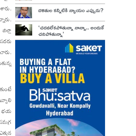
ేశారు.
దళితుల కన్నీటికి న్యాయం ఎప్పుడు?
్నారు.
‘చదవలేకపోతున్నా నాన్నా.. అందుకే
ిల్లా
చనిపోతున్నా’
ే సదరు
ంచారు.
ుతున్న
ుతుంటే
వ్వాలి
ులు భయ
 సమగ్ర
త్తున