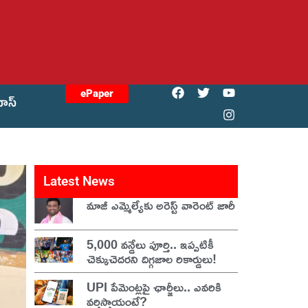
ePaper
యోస్
Latest News
మాజీ ఎమ్మెల్యేకు అరెస్ట్ వారెంట్ జారీ
5,000 వన్డేలు పూర్తి.. ఇప్పటికీ
చెక్కుచెదరని దిగ్గజాల రికార్డులు!
UPI పేమెంట్లపై ఛార్జీలు.. ఎవరికి
వర్తిస్తాయంటే?