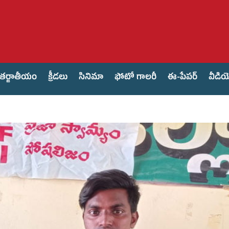
తర్జాతీయం
క్రీడలు
సినిమా
ఫోటో గాలరీ
ఈ-పేపర్
వీడి