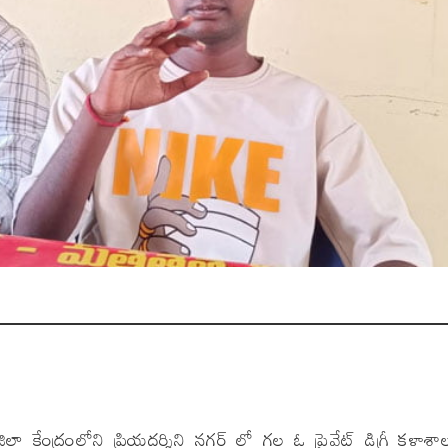
ిల్లా కేంద్రంలోని ప్రియదర్శిని నగర్ లో గల ఓ ప్రైవేట్ డిగ్రీ కళాశ