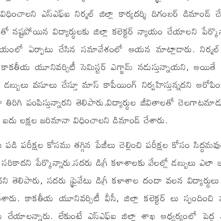
ధించాలని ఎస్ఎఫ్ఐ నిర్మల్ జిల్లా కార్యదర్శి దిగంబర్ డిమాండ్ చ
్టపోయిన విద్యార్థులకు జిల్లా కలెక్టర్ న్యాయం చేయాలని పేర్కొన
యంలో ఏర్పాటు చేసిన సమావేశంలో ఆయన మాట్లాడారు. నిర్మల్ జ
ో కాకతీయ యూనివర్సిటీ సెమిస్టర్ ఎగ్జామ్ నడుస్తున్నాయని, అయిత
చి డబ్బులు వసూలు చేస్తూ మాస్ కాపీయింగ్ నిర్వహిస్తున్నదని ఆరోపి
ిరిగి పంపిస్తున్నారని తెలిపారు.విద్యార్థుల జీవితాలతో చెలగాటమాడ
సి ఐదు లక్షల జరిమానా విధించాలని డిమాండ్ చేశారు.
లు పడి పరీక్షల కోసము తగ్గిన పేజీలు చెల్లించి పరీక్షల కోసం సిద్ధమవ
ాదని పేర్కొన్నారు.సదరు డిగ్రీ కళాశాలకు వేలల్లో డబ్బులు ఎలా ఇ
ి తెలిపారు, సదరు ప్రైవేటు డిగ్రీ కళాశాల దందా వలన విద్యార్థ
శారు. కాకతీయ యూనివర్సిటీ వీసీ, జిల్లా కలెక్టర్ లు స్పందించి
చేయాలన్నారు. లేకుంటే ఎస్ఎఫ్ఐ జిల్లా శాఖ ఆధ్వర్యంలో పెద్ద ఎ