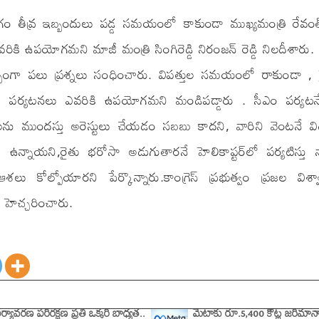
ాంగం తీవ్ర ఇబ్బందులు పడ్డ సమయంలో కాకుండా ముఖ్యమంత్రి రేవంత్‌ 
వరికి ఉపయోగమని మాజీ మంత్రి సింగిరెడ్డి నిరంజన్ రెడ్డి నిలదీశారు.
్భంగా పలు ప్రశ్నలు సంధించారు. విపత్తుల సమయంలో రాకుండా , 
 ఈ పర్యటనలు ఎవరికి ఉపయోగమని మండిపడ్డారు . సీఎం పర్యటన
లను ముందస్తు అరెస్టులు చేయడం సబబు కాదని, వారిని వెంటనే వ
ోనే ఉన్నాయని,రైతు భరోసా అడుగుతారనే హెలికాప్టర్‌లో పర్యటిస్తు న
శలు కోల్పోయారని పేర్కొన్నారు.కాంగ్రెస్ ప్రభుత్వం ప్రజల విశ్వా
ి హెచ్చరించారు.
ర్యావరణ పరిరక్షణ ప్రతి ఒక్కరి బాధ్యత..
మెటాకు రూ.5,400 కోట్ల జరిమానా