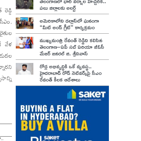
తెలంగాణలో భారీ వర్షాల హెచ్చరిక..
పలు జిల్లాలకు అలర్ట్
రెడ్డి
అమెరికాలోని డల్లాస్‌లో ఘనంగా
 సీఎం.
“మీట్ అండ్ గ్రీట్” కార్యక్రమం
రైతుల
ముఖ్యమంత్రి రేవంత్ రెడ్డిని కలిసిన
ే వేళ
తెలంగాణ–ఏపీ సబ్ ఏరియా జీఓసీ
మేజర్ జనరల్ జి. శ్రీనివాస్
ిడుదల
రోడ్ల అభివృద్ధికి ఒకే వ్యవస్థ..
్నారని
హైదరాబాద్ రోడ్ నెట్‌వర్క్‌పై సీఎం
సాన్ని
రేవంత్ కీలక ఆదేశాలు
..