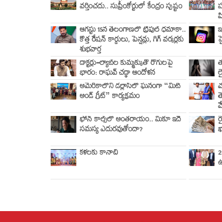
వర్తించదు.. సుప్రీంకోర్టులో కేంద్రం స్పష్టం
హ
ప
ఆగస్టు 15న తెలంగాణలో ట్రిపుల్ ధమాకా..
ఇ
కొత్త రేషన్ కార్డులు, పెన్షన్లు, గిగ్ వర్కర్లకు
హ
శుభవార్త
డాక్టర్లు–ల్యాబ్‌ల కుమ్మక్కుతో రోగులపై
త
భారం: రాఘవ్ చడ్ఢా ఆందోళన
ల
అమెరికాలోని డల్లాస్‌లో ఘనంగా “మీట్
మ
అండ్ గ్రీట్” కార్యక్రమం
త
మ
ఫోన్ కాల్స్‌లో అంతరాయం.. మీకూ ఇదే
ర
సమస్య ఎదురవుతోందా?
ఖ
కళలకు కానాచి
2
ఉ