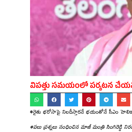
విపత్తు సమయంలో పర్యటన చేయని స
•రైతు భరోసాపై నిలదీస్తారనే భయంతోనే సీఎం హెలికా
•పలు ప్రశ్నలు సంధించిన మాజీ మంత్రి సింగిరెడ్డి నిరంజ