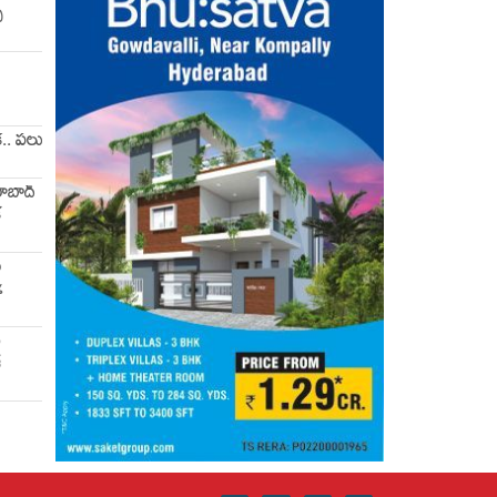
ు
క.. పలు
దరాబాద్
క
ం
%
ణ
్