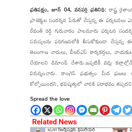
ప్రతిపక్షం, జూన్ 04, వనపర్తి ప్రతినిధి:
రాష్ట్ర రైత
ప్రాజెక్టుల సందర్శన పేరుతో చేస్తున్న ఈ పర్యటనలు ఎ
రేవంత్ రెడ్డి గురువారం పాలమూరు పర్యటన సందర
సమస్యలను పరిగణనలోకి తీసుకోకుండా చేస్తున్న
తెలంగాణ వాదులు, బీఆర్ఎస్ కార్యకర్తలు, నాయకు
చేయాలని డిమాండ్‌ చేశారు.ఇప్పటికీ వడ్లు కల్లాల్ల
విమర్శించారు. కాంగ్రెస్ ప్రభుత్వం మీద ప్రజలు ఆ
కోల్పోయిందని, భవిష్యత్తులో వారికి పరాభవం తప్పదన
Spread the love
Related News
SC/ST రిజర్వేషన్లకు క్రీమిలేయర్
ప