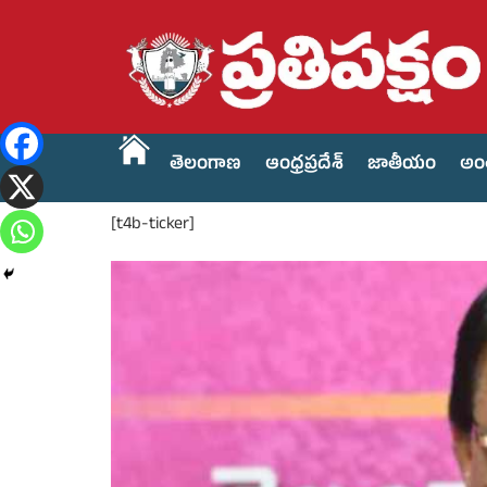
తెలంగాణ
ఆంధ్రప్రదేశ్
జాతీయం
అం
[t4b-ticker]