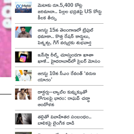
మెటాకు రూ.5,400 కోట్ల
జరిమానా.. పిల్లల భద్రతపై US కోర్టు
కీలక తీర్పు
ఆగస్టు 15న తెలంగాణలో ట్రిపుల్
ధమాకా.. కొత్త రేషన్ కార్డులు,
పెన్షన్లు, గిగ్ వర్కర్లకు శుభవార్త
ఇన్‌స్టా రీల్స్ చూస్తుండగా ఖాతా
ఖాళీ.. హైదరాబాద్‌లో సైబర్ మోసం
ఆగస్టు 10న సీఎం రేవంత్ ‘వరుణ
యాగం’
డాక్టర్లు–ల్యాబ్‌ల కుమ్మక్కుతో
రోగులపై భారం: రాఘవ్ చడ్ఢా
ఆందోళన
తల్లితో వివాహేతర సంబంధం..
బాలికపై లైంగిక దాడి