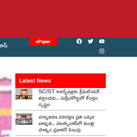
ePaper
యోస్
Latest News
SC/ST రిజర్వేషన్లకు క్రీమిలేయర్
వర్తించదు.. సుప్రీంకోర్టులో కేంద్రం
స్పష్టం
పర్యావరణ పరిరక్షణ ప్రతి ఒక్కరి
బాధ్యత.. హుస్నాబాద్‌లో మంత్రి
పొన్నం ప్రభాకర్ పిలుపు