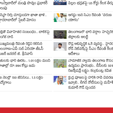
ుస్నాబాద్‌లో మంత్రి పొన్నం ప్రభాకర్
పిల్లల భద్రతపై US కోర్టు కీలక తీర్ప
ిలుపు
న్‌స్టా రీల్స్ చూస్తుండగా ఖాతా ఖాళీ..
ఆగస్టు 10న సీఎం రేవంత్ ‘వరుణ
ైదరాబాద్‌లో సైబర్ మోసం
యాగం’
ల్లితో వివాహేతర సంబంధం.. బాలికపై
తెలంగాణలో భారీ వర్షాల హెచ్చరి
ైంగిక దాడి
జిల్లాలకు అలర్ట్
ుఖ్యమంత్రి రేవంత్ రెడ్డిని కలిసిన
రోడ్ల అభివృద్ధికి ఒకే వ్యవస్థ.. హై
ెలంగాణ–ఏపీ సబ్ ఏరియా జీఓసీ
రోడ్ నెట్‌వర్క్‌పై సీఎం రేవంత్ కీల
ేజర్ జనరల్ జి. శ్రీనివాస్
ఆదేశాలు
ైతులకు భారీ ఊరట.. 1.01 లక్షల మంది
సామాజిక న్యాయ తెలంగాణ కోస
ాతాల్లో రూ.994 కోట్లు జమ
ఉద్యమం ప్రారంభం.. బీసీలకు 50
రిజర్వేషన్లే లక్ష్యం: కల్వకుంట్ల కవిత
0 నెలల్లో 150 జీసీసీలు.. 1.5 లక్షల
క్షుద్ర పూజలపై హరీశ్ రావే వివర
ద్యోగాలు
ఇవ్వాలి.. లీగల్ నోటీసులపై మహేశ
కుమార్ గౌడ్ స్పందన