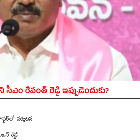
ీఎం రేవంత్ రెడ్డి ఇప్పుడెందుకు?
ప్టర్‌లో పర్యటన
న్ రెడ్డి