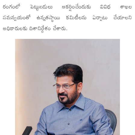
రంగంలో పెట్టుబడులు ఆకర్షించేందుకు వివిధ శాఖల
సమన్వయంతో ఉన్నతస్థాయి కమిటీలను ఏర్పాటు చేయాలని
అధికారులకు దిశానిర్దేశం చేశారు.