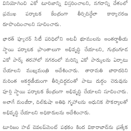
వినియోగించి ఎకో టూరిజాన్ని విస్తరించాలని, నగరాన్ని దేశంలో
ప్రముఖ పర్యాటక కేంద్రంగా తీర్చిదిద్దేలా కార్యాచరణ
రూపొందించాలని సూచించారు.
భారత్ ఫ్యూచర్ సిటీ పరిధిలోని అటవీ భూములను అంతర్జాతీయ
స్థాయి పర్యాటక ప్రాంతాలుగా అభివృద్ధి చేయాలని, గుర్రంగూడ
ఎకో పార్క్ తరహాలో నగరంలో మరిన్ని ఎకో పార్కులను ఏర్పాటు
చేయాలని ముఖ్యమంత్రి ఆదేశించారు. తారామతి బారాదరిని
మరింత ఆకర్షణీయంగా తీర్చిదిద్దడంతో పాటు దుర్గం చెరువును
పూర్తి స్థాయి పర్యాటక కేంద్రంగా అభివృద్ధి చేయాలని సూచించారు.
అలాగే మంజీరా, దిల్‌కుషా అతిథి గృహాలను ఆధునిక సౌకర్యాలతో
అభివృద్ధి చేయాలని అధికారులను ఆదేశించారు.
టూరిజం హబ్ డెవలప్‌మెంట్ పథకం కింద వికారాబాద్‌ను ప్రత్యేక