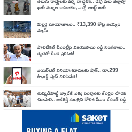
తెలుగు రాష్ట్రాలకు వర్ష హెచ్చరిక.. రేపు పలు జిల్లాల్లో
భారీ వర్షాల అవకాశం, ఎల్లో అలర్ట్ జారీ
మిల్లర్ల మాయాజాలం.. ₹13,390 కోట్ల బియ్యం
స్కామ్
పొలిటికల్ రీఎంట్రీపై విజయసాయి రెడ్డి సంకేతాలు..
త్వరలో కీలక ప్రకటన!
ఎయిర్‌టెల్ వినియోగదారులకు షాక్.. రూ.299
రీఛార్జ్ ప్లాన్ నిలిపివేత!
తుమ్మిడిహెట్టి బ్యారేజీ ఎత్తు పెంపునకు కేంద్రం చొరవ
చూపాలి.. జల్‌శక్తి మంత్రిని కోరిన సీఎం రేవంత్ రెడ్డి