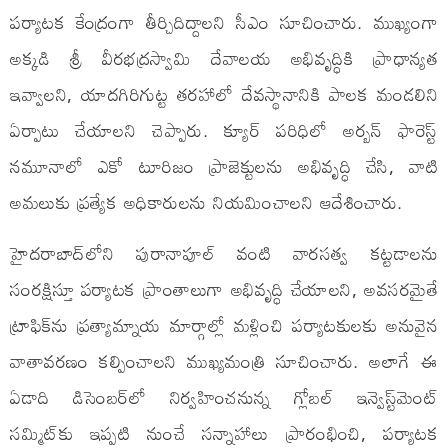
పర్యాటక కేంద్రంగా తీర్చిదిద్దాలని సీఎం సూచించారు. ముఖ్యంగా
అక్కడి శ్రీ వీరభద్రస్వామి దేవాలయ అభివృద్ధికి ప్రాధాన్యత
ఇవ్వాలని, యాదగిరిగుట్ట తరహాలో దేవస్థానానికి పాలక మండలిని
ఏర్పాటు చేయాలని చెప్పారు. క్యూర్ పరిధిలో అర్బన్ ఫారెస్ట్
నమూనాలో ఎకో టూరిజం ప్రాజెక్టులను అభివృద్ధి చేసి, వాటి
అమలుకు ప్రత్యేక అధికారులను నియమించాలని ఆదేశించారు.
హైదరాబాద్‌లోని పురానాపూల్ వంటి వారసత్వ కట్టడాలను
సంరక్షిస్తూ పర్యాటక ప్రాంతాలుగా అభివృద్ధి చేయాలని, అవసరమైతే
ట్రాఫిక్‌ను ప్రత్యామ్నాయ మార్గాల్లో మళ్లించి పర్యాటకులకు అనువైన
వాతావరణం కల్పించాలని ముఖ్యమంత్రి సూచించారు. అలాగే ఈ
ఏడాది డిసెంబర్‌లో నిర్వహించనున్న గ్లోబల్ ఇన్వెస్ట్‌మెంట్
సమ్మిట్‌కు ఇప్పటి నుంచే సన్నాహాలు ప్రారంభించి, పర్యాటక