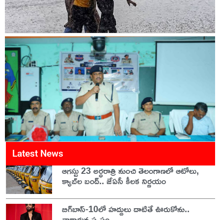
Latest News
ఆగస్టు 23 అర్ధరాత్రి నుంచి తెలంగాణలో ఆటోలు,
క్యాబ్‌ల బంద్.. జేఏసీ కీలక నిర్ణయం
బిగ్‌బాస్-10లో హద్దులు దాటితే ఊరుకోను..
నాగార్జున స్పష్టం