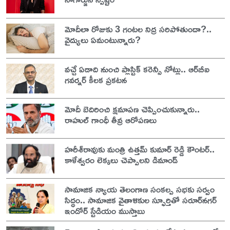
మోదీలా రోజుకు 3 గంటల నిద్ర సరిపోతుందా?..
వైద్యులు ఏమంటున్నారు?
వచ్చే ఏడాది నుంచి ప్లాస్టిక్ కరెన్సీ నోట్లు.. ఆర్‌బీఐ
గవర్నర్ కీలక ప్రకటన
మోదీ బెదిరించి క్షమాపణ చెప్పించుకున్నారు..
రాహుల్ గాంధీ తీవ్ర ఆరోపణలు
హరీశ్‌రావుకు మంత్రి ఉత్తమ్ కుమార్ రెడ్డి కౌంటర్..
కాళేశ్వరం లెక్కలు చెప్పాలని డిమాండ్
సామాజిక న్యాయ తెలంగాణ సంకల్ప సభకు సర్వం
సిద్ధం.. సామాజిక వైతాళికుల స్ఫూర్తితో సరూర్‌నగర్
ఇండోర్ స్టేడియం ముస్తాబు