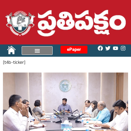
ePaper
[t4b-ticker]