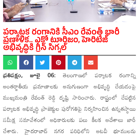
పర్యాటక రంగానికి సీఎం రేవంత్ భారీ
ప్రణాళిక.. ఎకో టూరిజం, హెరిటేజ్
అభివృద్ధికి గ్రీన్ సిగ్నల్
ప్రతిపక్షం, జూలై 06:
తెలంగాణలో పర్యాటక రంగాన్ని
అంతర్జాతీయ ప్రమాణాలకు అనుగుణంగా అభివృద్ధి చేయడంపై
ముఖ్యమంత్రి రేవంత్ రెడ్డి దృష్టి సారించారు. రాష్ట్రంలో చేపట్టిన
పర్యాటక అభివృద్ధి ప్రాజెక్టుల పురోగతిపై నిర్వహించిన ఉన్నతస్థాయి
సమీక్ష సమావేశంలో అధికారులకు పలు కీలక ఆదేశాలు జారీ
చేశారు. హైదరాబాద్ నగర పరిధిలోని అటవీ భూములను