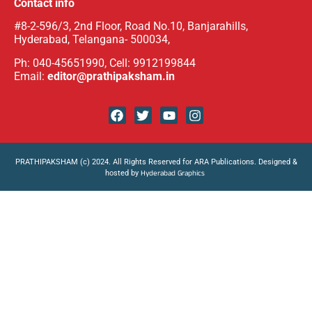
Contact info
#8-2-596/3, 2nd Floor, Road No.10, Banjarahills,
Hyderabad, Telangana- 500034,
Ph: 040-45651990, Cell: 9912199844
Email:
editor@prathipaksham.in
PRATHIPAKSHAM (c) 2024. All Rights Reserved for ARA Publications. Designed &
hosted by
Hyderabad Graphics