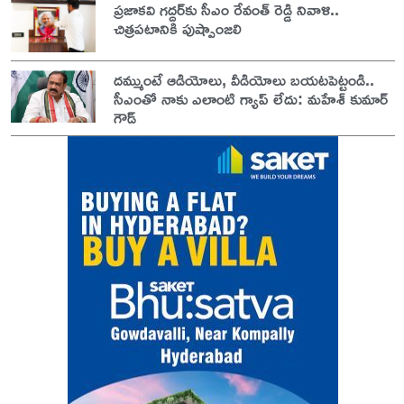
ప్రజాకవి గద్దర్‌కు సీఎం రేవంత్ రెడ్డి నివాళి..
చిత్రపటానికి పుష్పాంజలి
దమ్ముంటే ఆడియోలు, వీడియోలు బయటపెట్టండి..
సీఎంతో నాకు ఎలాంటి గ్యాప్ లేదు: మహేశ్ కుమార్
గౌడ్