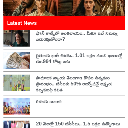
Latest News
ఫోన్ కాల్స్‌లో అంతరాయం.. మీకూ ఇదే సమస్య
ఎదురవుతోందా?
రైతులకు భారీ ఊరట.. 1.01 లక్షల మంది ఖాతాల్లో
రూ.994 కోట్లు జమ
సామాజిక న్యాయ తెలంగాణ కోసం ఉద్యమం
ప్రారంభం.. బీసీలకు 50% రిజర్వేషన్లే లక్ష్యం:
కల్వకుంట్ల కవిత
కళలకు కానాచి
20 నెలల్లో 150 జీసీసీలు.. 1.5 లక్షల ఉద్యోగాలు