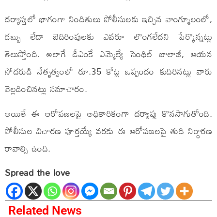
దర్యాప్తులో భాగంగా నిందితులు పోలీసులకు ఇచ్చిన వాంగ్మూలంలో,
డబ్బు లేదా బెదిరింపులకు ఎవరూ లొంగలేదని పేర్కొన్నట్లు
తెలుస్తోంది. అలాగే డీఎంకే ఎమ్మెల్యే సెంథిల్ బాలాజీ, ఆయన
సోదరుడి నేతృత్వంలో రూ.35 కోట్ల ఒప్పందం కుదిరినట్లు వారు
వెల్లడించినట్లు సమాచారం.
అయితే ఈ ఆరోపణలపై అధికారికంగా దర్యాప్తు కొనసాగుతోంది.
పోలీసుల విచారణ పూర్తయ్యే వరకు ఈ ఆరోపణలపై తుది నిర్ధారణ
రావాల్సి ఉంది.
Spread the love
Related News