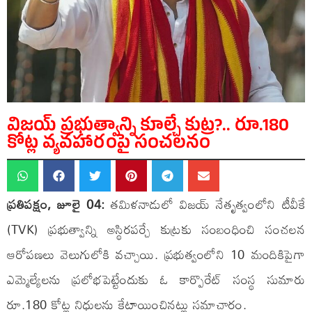
విజయ్ ప్రభుత్వాన్ని కూల్చే కుట్ర?.. రూ.180
కోట్ల వ్యవహారంపై సంచలనం
ప్రతిపక్షం, జూలై 04:
తమిళనాడులో విజయ్ నేతృత్వంలోని టీవీకే
(TVK) ప్రభుత్వాన్ని అస్థిరపర్చే కుట్రకు సంబంధించి సంచలన
ఆరోపణలు వెలుగులోకి వచ్చాయి. ప్రభుత్వంలోని 10 మందికిపైగా
ఎమ్మెల్యేలను ప్రలోభపెట్టేందుకు ఓ కార్పొరేట్ సంస్థ సుమారు
రూ.180 కోట్ల నిధులను కేటాయించినట్లు సమాచారం.