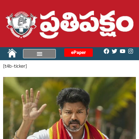
ePaper
[t4b-ticker]