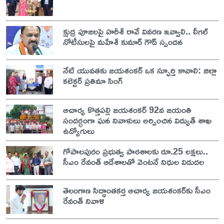
క్షుద్ర పూజలపై హరీశ్ రావే వివరణ ఇవ్వాలి.. లీగల్
నోటీసులపై మహేశ్ కుమార్ గౌడ్ స్పందన
నేటి యువతకు జయశంకర్ ఒక స్ఫూర్తి కావాలి: జిల్లా
కలెక్టర్ ప్రతిమా సింగ్
ఆచార్య కొత్తపల్లి జయశంకర్ 92వ జయంతి
సందర్భంగా ఘన నివాళులు అర్పించిన విద్యుత్ శాఖ
ఉద్యోగులు
గోపాలపురం ప్రభుత్వ పాఠశాలకు రూ.25 లక్షలు..
సీఎం రేవంత్ ఆదేశాలతో వెంటనే నిధుల విడుదల
తెలంగాణ సిద్ధాంతకర్త ఆచార్య జయశంకర్‌కు సీఎం
రేవంత్ నివాళి