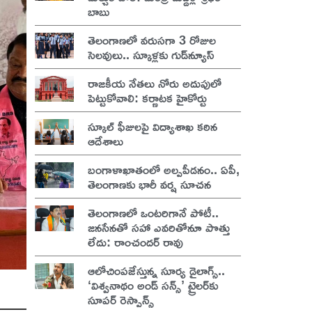
బాబు
తెలంగాణలో వరుసగా 3 రోజుల
సెలవులు.. స్కూళ్లకు గుడ్‌న్యూస్
రాజకీయ నేతలు నోరు అదుపులో
పెట్టుకోవాలి: కర్ణాటక హైకోర్టు
స్కూల్ ఫీజులపై విద్యాశాఖ కఠిన
ఆదేశాలు
బంగాళాఖాతంలో అల్పపీడనం.. ఏపీ,
తెలంగాణకు భారీ వర్ష సూచన
తెలంగాణలో ఒంటరిగానే పోటీ..
జనసేనతో సహా ఎవరితోనూ పొత్తు
లేదు: రాంచందర్ రావు
ఆలోచింపజేస్తున్న సూర్య డైలాగ్స్..
‘విశ్వనాథం అండ్ సన్స్’ ట్రైలర్‌కు
సూపర్ రెస్పాన్స్