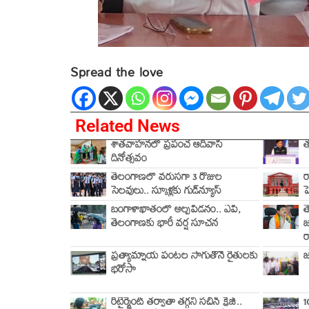
Spread the love
Related News
శాతవాహనలో ప్రపంచ ఆదివాసీ
త
దినోత్సవం
తెలంగాణలో వరుసగా 3 రోజుల
ర
సెలవులు.. స్కూళ్లకు గుడ్‌న్యూస్
ప
బంగాళాఖాతంలో అల్పపీడనం.. ఏపీ,
త
తెలంగాణకు భారీ వర్ష సూచన
జ
ర
ప్రత్యామ్నాయ పంటల సాగుతోనే రైతులకు
జ
భరోసా
రిటైర్మెంట్ తర్వాతా తగ్గని సచిన్ క్రేజ్..
1