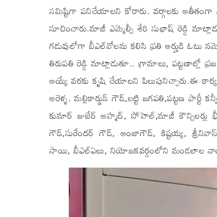
సమిష్టిగా పనిచేయాలని కోరారు. వర్గాలకు అతీతంగా 
సూచించారు.మాజీ ఎమ్మెల్సీ శేరి సుభాష్ రెడ్డి మాట్ల
గడువులోగా బీఎల్‌వోలను కలిసి ప్రతి అర్హుడి ఓటు న
తిరుపతి రెడ్డి మాట్లాడుతూ.. గ్రామాలు, పట్టణాల్లో
అయ్యే వరకు కృషి చేయాలని పిలుపునిచ్చారు.ఈ కార్యక్
అరెళ్ళ. మల్లికార్జున్ గౌడ్,బట్టి జగపతి,పట్టణ పార్టీ
కుమార్ జుబేర్ అహ్మద్, సోహెల్,మాజీ కౌన్సిలర్లు భీ
గౌడ్,సురేందర్ గౌడ్, అంజాగౌడ్, కిష్టయ్య, శ్రీనివాస్
సాయి, బీఎల్‌ఏలు, నియోజకవర్గంలోని మండలాల నాయకు