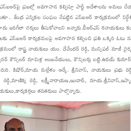
ఎస్‌ఐఆర్‌పై ప్రజల్లో అవగాహన కల్పిస్తూ పార్టీ ఆదేశాలను అమలు చ
ాడుతూ.. కేంద్ర ఎన్నికల సంఘం చేపట్టిన ఎస్‌ఐఆర్ కార్యక్రమంలో నిర్దే
మోదు జరిగేలా చర్యలు తీసుకోవాలని అన్నారు.బీఆర్ఎస్ రనాయకులు కంఠ
 ప్రజలకు ఎస్‌ఐఆర్ కార్యక్రమంపై అవగాహన కల్పించి ప్రతి ఒక్కరి ఓటు
రమంలో రాష్ట్ర నాయకులు యం. దేవేందర్ రెడ్డి, మున్సిపల్ మాజీ చైర్
 కన్వీనర్ కౌన్సిలర్ మామిళ్ల ఆంజనేయులు, కౌన్సిలర్లు బట్టి.ఉదయ్ కుమార్
మరి. కిషోర్,మాయ మల్లేశం ఆర్కే. శ్రీనివాస్, నాయకులు ప్రభు రెడ్డి
 రెడ్డి,మాణిక్య రెడ్డి, లక్ష్మీనారాయణ,ఇందాద్, మాయ.శ్రీనివాస్,ఇస్మ
లు,కార్యకర్తలు తదితరులు పాల్గొన్నారు.