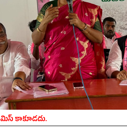
 మిస్ కాకూడదు.