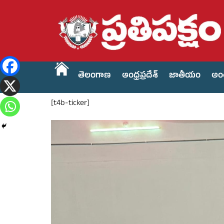
తెలంగాణ
ఆంధ్రప్రదేశ్
జాతీయం
అం
[t4b-ticker]