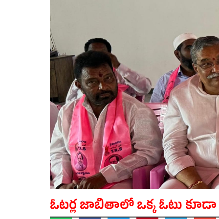
ఓటర్ల జాబితాలో ఒక్క ఓటు కూడా