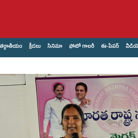
తర్జాతీయం
క్రీడలు
సినిమా
ఫోటో గాలరీ
ఈ-పేపర్
వీడి