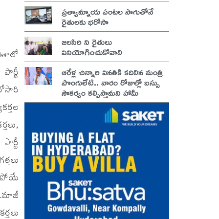
ప్రత్యామ్నాయ పంటల సాగుతోనే
రైతులకు భరోసా
జలసిరి ని రైతులు
వినియోగించుకోవాలి
బితాలో
పార్టీ
ఆరేళ్ల చిన్నారి వినతికి కదిలిన మంత్రి
పొంగులేటి.. వారం రోజుల్లో బస్సు
ోసారి
సౌకర్యం కల్పిస్తామని హామీ
యకర్తల
ర్తలు,
ార్టీ
రత్తలు
ిపోయే
.మాజీ
కర్తలు