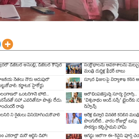
్వరలో డిజిటల్ అసెంబ్లీ, డిజిటల్ కౌన్సిల్
సంక్షోభాలను అవకాశాలను మల్చుక
మంత్రి దుద్దిళ్ల శ్రీధర్ బాబు
ాజకీయ నేతలు నోరు అదుపులో
స్కూల్ ఫీజులపై విద్యాశాఖ కఠిన ఆ
ెట్టుకోవాలి: కర్ణాటక హైకోర్టు
ెలంగాణలో ఒంటరిగానే పోటీ..
ఆలోచింపజేస్తున్న సూర్య డైలాగ్స్..
నసేనతో సహా ఎవరితోనూ పొత్తు లేదు:
‘విశ్వనాథం అండ్ సన్స్’ ట్రైలర్‌కు
ాంచందర్ రావు
రెస్పాన్స్
లసిరి ని రైతులు వినియోగించుకోవాలి
ఆరేళ్ల చిన్నారి వినతికి కదిలిన మంత్ర
పొంగులేటి.. వారం రోజుల్లో బస్సు
సౌకర్యం కల్పిస్తామని హామీ
00 ఎకరాల్లో మరో ఆర్టీసీ డిపో!
ఆగస్టు 16లోగా ఈ-కేవైసీ పూర్తి చ