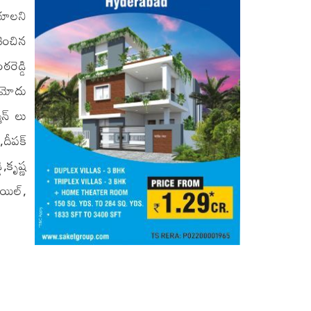
ేయాలని
శించిన
రెడ్డి
 నమోదు
మన్ లు
,దీపక్
,కృష్ణ
ాయిల్,