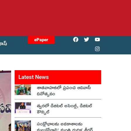
ePaper
యోస్
Latest News
శాతవాహనలో ప్రపంచ ఆదివాసీ
దినోత్సవం
త్వరలో డిజిటల్ అసెంబ్లీ, డిజిటల్
కౌన్సిల్
సంక్షోభాలను అవకాశాలను
మల్చుకోవాలి: మంత్రి దుద్దిళ్ల శ్రీధర్