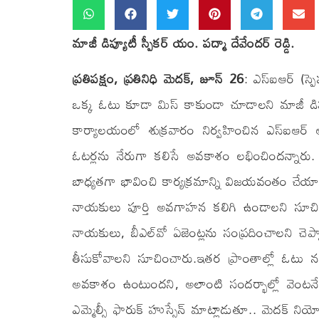
మాజీ డిప్యూటీ స్పీకర్ యం. పద్మా దేవేందర్ రెడ్డి.
ప్రతిపక్షం, ప్రతినిధి మెదక్, జూన్ 26
: ఎస్‌ఐఆర్ (స్
ఒక్క ఓటు కూడా మిస్ కాకుండా చూడాలని మాజీ డిప్యూటీ 
కార్యాలయంలో శుక్రవారం నిర్వహించిన ఎస్‌ఐఆర్ 
ఓటర్లను నేరుగా కలిసే అవకాశం లభించిందన్నారు. ప
బాధ్యతగా భావించి కార్యక్రమాన్ని విజయవంతం చేయాల
నాయకులు పూర్తి అవగాహన కలిగి ఉండాలని సూచించ
నాయకులు, బీఎల్‌వో ఏజెంట్లను సంప్రదించాలని చెప్పార
తీసుకోవాలని సూచించారు.ఇతర ప్రాంతాల్లో ఓటు నమ
అవకాశం ఉంటుందని, అలాంటి సందర్భాల్లో వెంటనే బ
ఎమ్మెల్సీ ఫారుక్ హుస్సేన్ మాట్లాడుతూ.. మెదక్ న