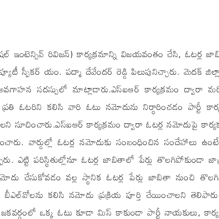
పెషల్ ఇంటెన్సివ్ రివిజన్) కార్యక్రమాన్ని విజయవంతం చేసి, ఓటర్ల జా
స్పీకర్ యం. పద్మా దేవేందర్ రెడ్డి పిలుపునిచ్చారు. మెదక్ జిల్లా 
అవగాహన సదస్సులో మాట్లాడారు.ఎస్‌ఐఆర్ కార్యక్రమం ద్వారా మర
్రతి ఓటరిని కలిసి వారి ఓటు నమోదును నిర్ధారించడం పార్టీ కార్
ని సూచించారు.ఎస్‌ఐఆర్ కార్యక్రమం ద్వారా ఓటర్ల నమోదుపై కార్యక
ారు. వార్డుల్లో ఓటర్ల నమోదుకు సంబంధించిన సందేహాలు ఉంటే ప
ు. ఎట్టి పరిస్థితుల్లోనూ ఓటర్ల జాబితాలో పేర్లు తొలగిపోకుండా జాగ్
ోదు చేసుకోవడం వల్ల స్థానిక ఓటర్ల పేర్లు జాబితా నుంచి తొలగ
ీఎల్‌వోలను కలిసి నమోదు ప్రక్రియ పూర్తి చేయించాలని తెలిపారు
ియోజకవర్గంలో ఒక్క ఓటు కూడా మిస్ కాకుండా పార్టీ నాయకులు, కార్య