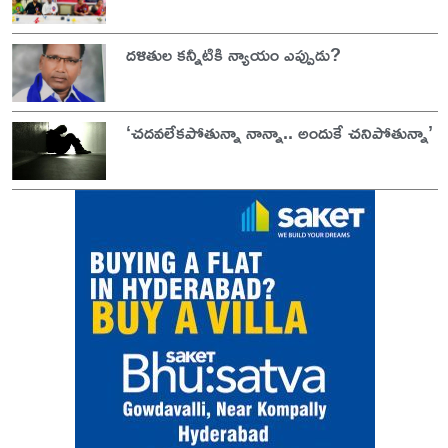
దళితుల కన్నీటికి న్యాయం ఎప్పుడు?
‘చదవలేకపోతున్నా నాన్నా.. అందుకే చనిపోతున్నా’