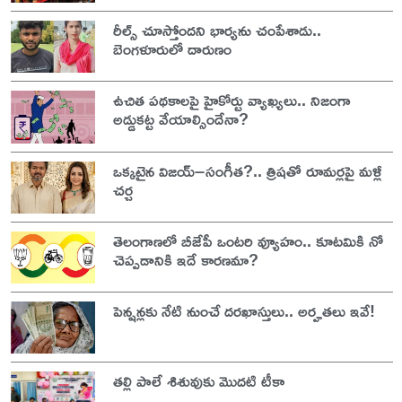
రీల్స్ చూస్తోందని భార్యను చంపేశాడు..
బెంగళూరులో దారుణం
ఉచిత పథకాలపై హైకోర్టు వ్యాఖ్యలు.. నిజంగా
అడ్డుకట్ట వేయాల్సిందేనా?
ఒక్కటైన విజయ్–సంగీత?.. త్రిషతో రూమర్లపై మళ్లీ
చర్చ
తెలంగాణలో బీజేపీ ఒంటరి వ్యూహం.. కూటమికి నో
చెప్పడానికి ఇదే కారణమా?
పెన్షన్లకు నేటి నుంచే దరఖాస్తులు.. అర్హతలు ఇవే!
తల్లి పాలే శిశువుకు మొదటి టీకా