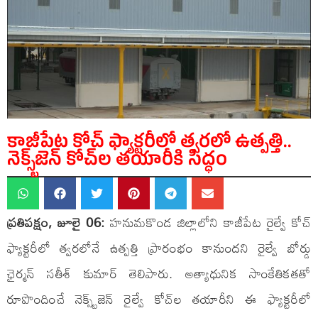
కాజీపేట కోచ్ ఫ్యాక్టరీలో త్వరలో ఉత్పత్తి..
నెక్స్ట్‌జెన్ కోచ్‌ల తయారీకి సిద్ధం
ప్రతిపక్షం, జూలై 06:
హనుమకొండ జిల్లాలోని కాజీపేట రైల్వే కోచ్
ఫ్యాక్టరీలో త్వరలోనే ఉత్పత్తి ప్రారంభం కానుందని రైల్వే బోర్డు
ఛైర్మన్ సతీశ్ కుమార్ తెలిపారు. అత్యాధునిక సాంకేతికతతో
రూపొందించే నెక్స్ట్‌జెన్ రైల్వే కోచ్‌ల తయారీని ఈ ఫ్యాక్టరీలో