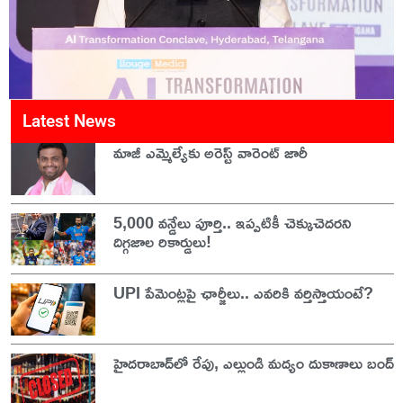
Latest News
మాజీ ఎమ్మెల్యేకు అరెస్ట్ వారెంట్ జారీ
5,000 వన్డేలు పూర్తి.. ఇప్పటికీ చెక్కుచెదరని
దిగ్గజాల రికార్డులు!
UPI పేమెంట్లపై ఛార్జీలు.. ఎవరికి వర్తిస్తాయంటే?
హైదరాబాద్‌లో రేపు, ఎల్లుండి మద్యం దుకాణాలు బంద్