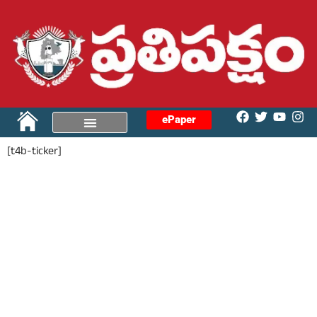
ePaper
[t4b-ticker]