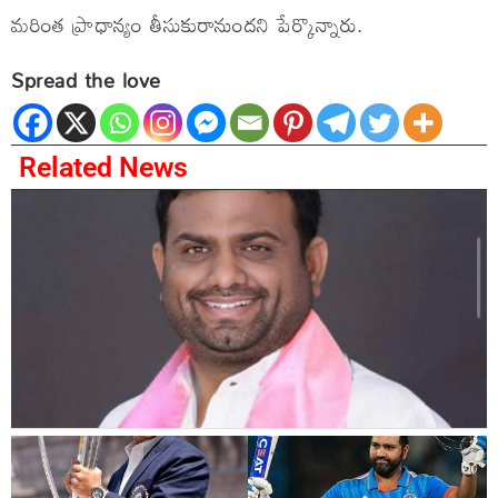
మరింత ప్రాధాన్యం తీసుకురానుందని పేర్కొన్నారు.
Spread the love
Related News