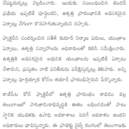
చేపట్టనున్నట్లు వెల్లడించారు. ఇందుకు సంబంధించిన టెండర్
ప్రక్రియ ఇప్పటికే పూర్తైందని, ఉత్పత్తి ప్రారంభానికి అవసరమైన
ఏర్పాట్లు వేగంగా కొనసాగుతున్నాయని చెప్పారు.
ఫ్యాక్టరీని సందర్శించిన సతీశ్ కుమార్ నిర్మాణ పనులు, యంత్రాల
ఏర్పాటు, ఉత్పత్తి సన్నాహాలను అధికారులతో కలిసి సమీక్షించారు.
ఉత్పత్తికి అవసరమైన ఆధునిక యంత్రాలను ఇప్పటికే ఏర్పాటు
చేశామని, ప్రస్తుతం వాటి పనితీరును పరీక్షిస్తున్నట్లు తెలిపారు. అన్ని
ఏర్పాట్లు పూర్తయ్యాక కోచ్‌ల తయారీ ప్రారంభిస్తామని పేర్కొన్నారు.
కాజీపేట కోచ్ ఫ్యాక్టరీలో ఉత్పత్తి ప్రారంభం కావడం వల్ల
తెలంగాణలో పారిశ్రామికాభివృద్ధికి ఊతం లభించడంతో పాటు
స్థానిక యువతకు ఉపాధి అవకాశాలు పెరిగే అవకాశం ఉందని
అధికారులు భావిస్తున్నారు. ఈ ప్రాజెక్టు రైల్వే రంగంలో తెలంగాణకు