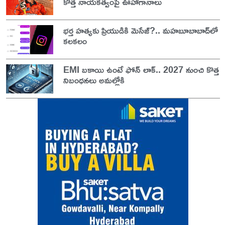
కొత్త నాయకత్వంపై ఊహాగానాలు
భర్త హత్యకు ప్రియుడికి మెసేజ్?.. మహబూబాబాద్‌లో
కలకలం
EMI బకాయి ఉంటే ఫోన్ లాక్.. 2027 నుంచి కొత్త
నిబంధనలు అమల్లోకి