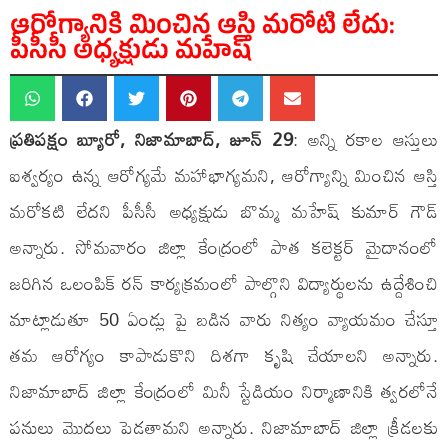
ఆరోగ్యానికి మించిన ఆస్తి మరోటి లేదు:
పీసీసీ అధ్యక్షుడు మహేష్
ప్రతిపక్షం బ్యూరో, నిజామాబాద్, జూన్ 29
: అన్ని రకాల ఆస్తులు
ఐశ్వర్యం ఉన్న ఆరోగ్యమే మహాభాగ్యమని, ఆరోగ్యాన్ని మించిన ఆస్తి
మరోకటి లేదని పీసీసీ అధ్యక్షుడు బొమ్మ మహేష్ కుమార్ గౌడ్
అన్నారు. సోమవారం జిల్లా కేంద్రంలో పాత కలెక్టర్ మైదానంలో
జరిగిన ఒలంపిక్ రన్ కార్యక్రమంలో పాల్గొని విద్యార్థులను ఉద్దేశించి
మాట్లాడుతూ 50 ఏండ్లు పై బడిన వారు నిత్యం వ్యాయమం చేస్తూ
తమ ఆరోగ్యం కాపాడుకొని దిశగా కృషి చేయాలని అన్నారు.
నిజామాబాద్ జిల్లా కేంద్రంలో మినీ స్టేడియం నిర్మాణానికి త్వరలోనే
పనులు మొదలు పెడతామని అన్నారు. నిజామాబాద్ జిల్లా క్రీడలకు