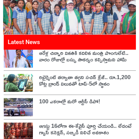
Latest News
ఆరేళ్ల చిన్నారి వినతికి కదిలిన మంత్రి పొంగులేటి..
వారం రోజుల్లో బస్సు సౌకర్యం కల్పిస్తామని హామీ
రిటైర్మెంట్ తర్వాతా తగ్గని సచిన్ క్రేజ్.. రూ.1,200
కోట్ల బ్రాండ్ విలువతో టాప్-5లో స్థానం
100 ఎకరాల్లో మరో ఆర్టీసీ డిపో!
ఆగస్టు 16లోగా ఈ-కేవైసీ పూర్తి చేయండి.. లేదంటే
గ్యాస్ కనెక్షన్, సబ్సిడీ నిలిచే అవకాశం