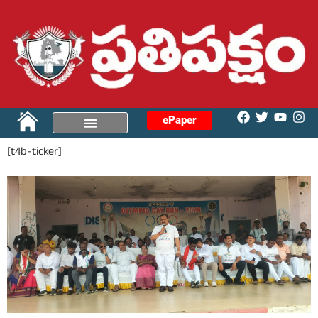
ePaper
[t4b-ticker]