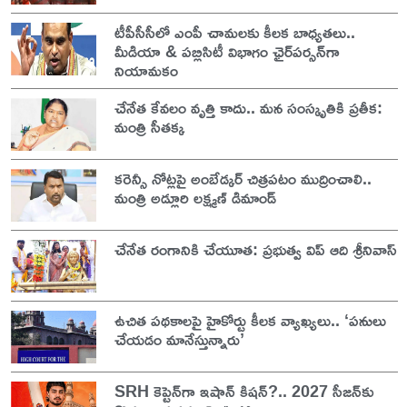
టీపీసీసీలో ఎంపీ చామలకు కీలక బాధ్యతలు..
మీడియా & పబ్లిసిటీ విభాగం ఛైర్‌పర్సన్‌గా
నియామకం
చేనేత కేవలం వృత్తి కాదు.. మన సంస్కృతికి ప్రతీక:
మంత్రి సీతక్క
కరెన్సీ నోట్లపై అంబేడ్కర్ చిత్రపటం ముద్రించాలి..
మంత్రి అడ్లూరి లక్ష్మణ్ డిమాండ్
చేనేత రంగానికి చేయూత: ప్రభుత్వ విప్ ఆది శ్రీనివాస్
ఉచిత పథకాలపై హైకోర్టు కీలక వ్యాఖ్యలు.. ‘పనులు
చేయడం మానేస్తున్నారు’
SRH కెప్టెన్‌గా ఇషాన్ కిషన్?.. 2027 సీజన్‌కు