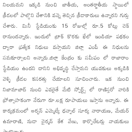
నిలయమని ఇక్కడి నుంచి జాతీయ, అంతర్జాతీయ స్థాయిలో
క్రీడలలో పాల్గొని దేశానికి వన్నె తెచ్చిన క్రీడాకారులు ఉన్నారని గుర్తు
చేశారు. మినీ స్టేడియంకు 15 రోజుల్లో రూ.5 కోట్లు చెక్
రానుందన్నారు. ఇందులో ట్రాక్ కొరకు ఖేలో ఇండియా పథకం
ద్వారా ప్రత్యేక నిధులు వస్తాయని జిల్లా ఎంపీ ఈ నిధులను
సమకూర్చాలని అన్నారు.జిల్లా కేంద్రం కు సమీపం లో రాజారాం
స్టేడియం ఉందని దానిని అభివృద్ధి చేస్తామని యువకులు అక్కడికి
వెళ్ళి క్రీడల కసరత్తు చేయాలని సూచించారు. ఇక నుంచి
నిజామాబాద్ నుంచి ఎవరైతే మేటి స్పోర్ట్స్ లో రాణిస్తరో వారికి
ప్రోత్సాహకంగా నేరుగా రూ.లక్ష రూపాయలు ఇస్తాను అన్నారు. ఈ
కార్యక్రమంలో అర్బన్ ఎమ్మెల్యే ధన్పాల్ సూర్య నారాయణ, మేయర్
ఉమారాణి, నుడా చైర్మన్ కేశ వేణు, కార్పొరేటర్లు నాయకులు
పాల్గొన్నారు.