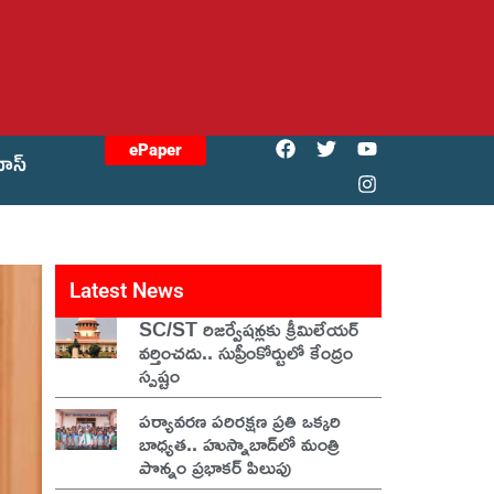
ePaper
యోస్
Latest News
SC/ST రిజర్వేషన్లకు క్రీమిలేయర్
వర్తించదు.. సుప్రీంకోర్టులో కేంద్రం
స్పష్టం
పర్యావరణ పరిరక్షణ ప్రతి ఒక్కరి
బాధ్యత.. హుస్నాబాద్‌లో మంత్రి
పొన్నం ప్రభాకర్ పిలుపు