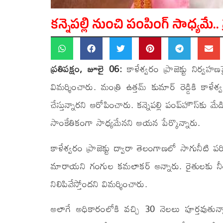
కన్నెపల్లి నుంచి పంపింగ్ సాధ్యమే
ప్రతిపక్షం, జూలై 06:
కాళేశ్వరం ప్రాజెక్టు నిర్వహణ
విమర్శించారు. మంత్రి ఉత్తమ్ కుమార్ రెడ్డికి కాళే
చేస్తున్నారని ఆరోపించారు. కన్నెపల్లి పంప్‌హౌస్‌కు మ
సాంకేతికంగా సాధ్యమేనని ఆయన పేర్కొన్నారు.
కాళేశ్వరం ప్రాజెక్టు ద్వారా తెలంగాణలో సాగునీటి
మారాయని గంగుల కమలాకర్ అన్నారు. రైతులకు నీరు అ
నిలిపివేస్తోందని విమర్శించారు.
అలాగే అధికారంలోకి వచ్చి 30 నెలలు పూర్తవుతున్నా త