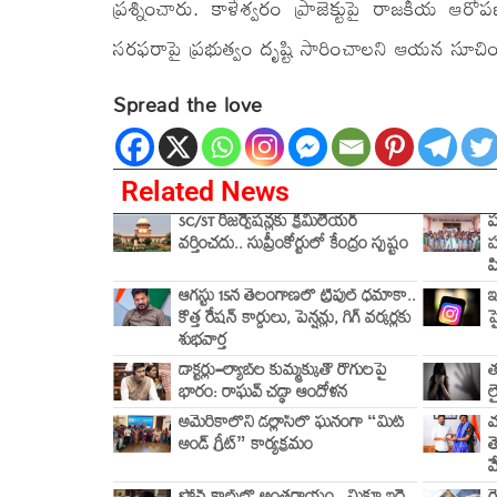
ప్రశ్నించారు. కాళేశ్వరం ప్రాజెక్టుపై రాజకీయ ఆ
సరఫరాపై ప్రభుత్వం దృష్టి సారించాలని ఆయన సూచి
Spread the love
Related News
SC/ST రిజర్వేషన్లకు క్రీమిలేయర్
ప
వర్తించదు.. సుప్రీంకోర్టులో కేంద్రం స్పష్టం
హ
ప
ఆగస్టు 15న తెలంగాణలో ట్రిపుల్ ధమాకా..
ఇ
కొత్త రేషన్ కార్డులు, పెన్షన్లు, గిగ్ వర్కర్లకు
హ
శుభవార్త
డాక్టర్లు–ల్యాబ్‌ల కుమ్మక్కుతో రోగులపై
త
భారం: రాఘవ్ చడ్ఢా ఆందోళన
ల
అమెరికాలోని డల్లాస్‌లో ఘనంగా “మీట్
మ
అండ్ గ్రీట్” కార్యక్రమం
త
మ