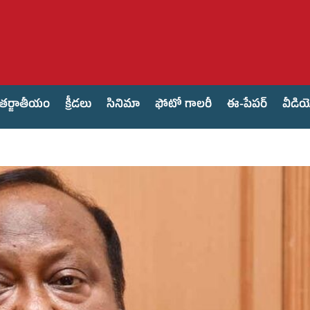
తర్జాతీయం
క్రీడలు
సినిమా
ఫోటో గాలరీ
ఈ-పేపర్
వీడి