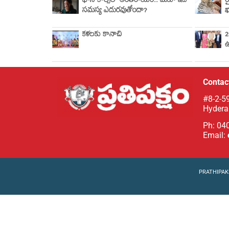
ఫోన్ కాల్స్‌లో అంతరాయం.. మీకూ ఇదే
ర
సమస్య ఎదురవుతోందా?
ఖ
కళలకు కానాచి
2
ఉ
Contact
#8-2-59
Hydera
Ph: 04
Email:
PRATHIPAKS