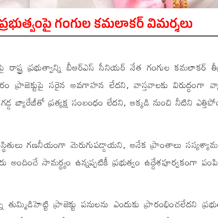
.. ప్రభుత్వంపై గంగుల కమలాకర్ విమర్శలు
పై రాష్ట్ర ప్రభుత్వాన్ని బీఆర్ఎస్ సీనియర్ నేత గంగుల కమలాకర్ తీ
శ్వరం ప్రాజెక్టుపై సరైన అవగాహన లేదని, వాస్తవాలకు విరుద్ధంగా వ్య
ేడిగడ్డ బ్యారేజీతో ప్రత్యక్ష సంబంధం లేదని, అక్కడి నుంచి నీటిని ఎత్త
 పరిస్థితులు గణనీయంగా మెరుగుపడ్డాయని, అనేక ప్రాంతాలు సస్యశ్య
ందించే సామర్థ్యం ఉన్నప్పటికీ ప్రభుత్వం ఉద్దేశపూర్వకంగా పంపి
ుమ్మిడిహెట్టి ప్రాజెక్టు పనులను ఎందుకు ప్రారంభించలేదని ప్రభుత్