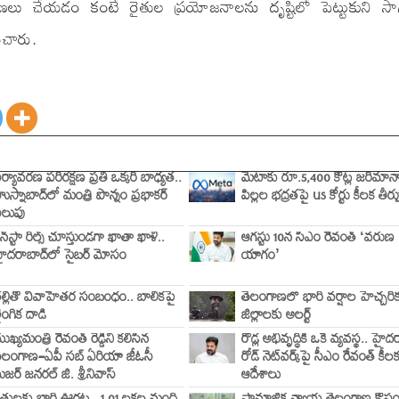
రోపణలు చేయడం కంటే రైతుల ప్రయోజనాలను దృష్టిలో పెట్టుకుని సా
ంచారు.
ర్యావరణ పరిరక్షణ ప్రతి ఒక్కరి బాధ్యత..
మెటాకు రూ.5,400 కోట్ల జరిమానా
ుస్నాబాద్‌లో మంత్రి పొన్నం ప్రభాకర్
పిల్లల భద్రతపై US కోర్టు కీలక తీర్ప
ిలుపు
న్‌స్టా రీల్స్ చూస్తుండగా ఖాతా ఖాళీ..
ఆగస్టు 10న సీఎం రేవంత్ ‘వరుణ
ైదరాబాద్‌లో సైబర్ మోసం
యాగం’
ల్లితో వివాహేతర సంబంధం.. బాలికపై
తెలంగాణలో భారీ వర్షాల హెచ్చరి
ైంగిక దాడి
జిల్లాలకు అలర్ట్
ుఖ్యమంత్రి రేవంత్ రెడ్డిని కలిసిన
రోడ్ల అభివృద్ధికి ఒకే వ్యవస్థ.. హై
ెలంగాణ–ఏపీ సబ్ ఏరియా జీఓసీ
రోడ్ నెట్‌వర్క్‌పై సీఎం రేవంత్ కీల
ేజర్ జనరల్ జి. శ్రీనివాస్
ఆదేశాలు