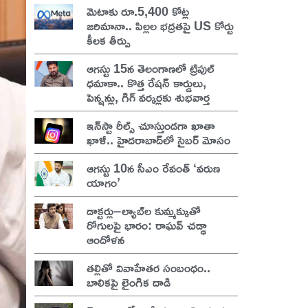
మెటాకు రూ.5,400 కోట్ల
జరిమానా.. పిల్లల భద్రతపై US కోర్టు
కీలక తీర్పు
ఆగస్టు 15న తెలంగాణలో ట్రిపుల్
ధమాకా.. కొత్త రేషన్ కార్డులు,
పెన్షన్లు, గిగ్ వర్కర్లకు శుభవార్త
ఇన్‌స్టా రీల్స్ చూస్తుండగా ఖాతా
ఖాళీ.. హైదరాబాద్‌లో సైబర్ మోసం
ఆగస్టు 10న సీఎం రేవంత్ ‘వరుణ
యాగం’
డాక్టర్లు–ల్యాబ్‌ల కుమ్మక్కుతో
రోగులపై భారం: రాఘవ్ చడ్ఢా
ఆందోళన
తల్లితో వివాహేతర సంబంధం..
బాలికపై లైంగిక దాడి