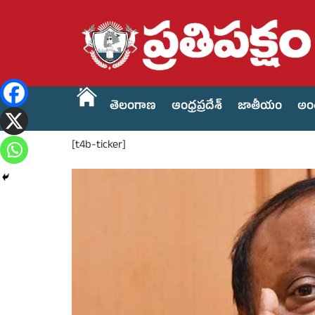
తెలంగాణ
ఆంధ్రప్రదేశ్
జాతీయం
అం
[t4b-ticker]