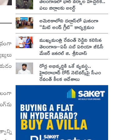
తెలంగాణలో భారీ వర్షాల హెచ్చరిక..
పలు జిల్లాలకు అలర్ట్
అమెరికాలోని డల్లాస్‌లో ఘనంగా
“మీట్ అండ్ గ్రీట్” కార్యక్రమం
ముఖ్యమంత్రి రేవంత్ రెడ్డిని కలిసిన
వ్రంగా
తెలంగాణ–ఏపీ సబ్ ఏరియా జీఓసీ
మేజర్ జనరల్ జి. శ్రీనివాస్
ాఖ్యలు
ిపోయడం
రోడ్ల అభివృద్ధికి ఒకే వ్యవస్థ..
హైదరాబాద్ రోడ్ నెట్‌వర్క్‌పై సీఎం
రేవంత్ కీలక ఆదేశాలు
ామలంగా
ంగ్‌ను
వాన్ని