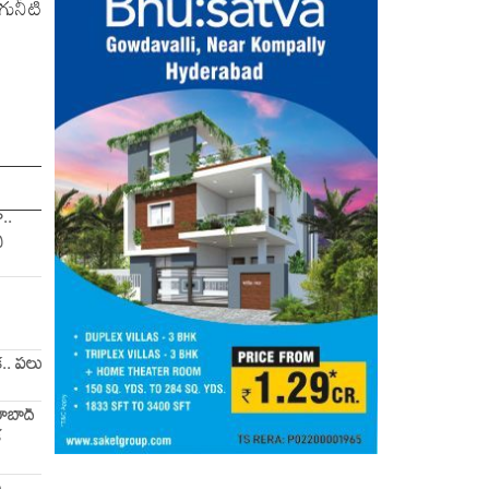
గునీటి
..
ు
క.. పలు
దరాబాద్
క