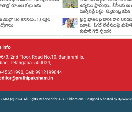
ైతులకు భారీ ఊరట.. 1.01 లక్షల మంది
సామాజిక న్యాయ తెలంగాణ కోస
ాతాల్లో రూ.994 కోట్లు జమ
ఉద్యమం ప్రారంభం.. బీసీలకు 50
రిజర్వేషన్లే లక్ష్యం: కల్వకుంట్ల కవిత
0 నెలల్లో 150 జీసీసీలు.. 1.5 లక్షల
క్షుద్ర పూజలపై హరీశ్ రావే వివర
ద్యోగాలు
ఇవ్వాలి.. లీగల్ నోటీసులపై మహేశ
కుమార్ గౌడ్ స్పందన
 info
6/3, 2nd Floor, Road No.10, Banjarahills,
bad, Telangana- 500034,
0-45651990, Cell: 9912199844
editor@prathipaksham.in
HAM (c) 2024. All Rights Reserved for ARA Publications. Designed & hosted by
Hyderabad