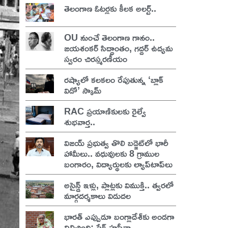
తెలంగాణ ఓటర్లకు కీలక అలర్ట్..
OU నుంచే తెలంగాణ గానం..
జయశంకర్ సిద్ధాంతం, గద్దర్ ఉద్యమ
స్వరం చిరస్మరణీయం
రష్యాలో కలకలం రేపుతున్న ‘బ్లాక్
విడో’ స్కామ్
RAC ప్రయాణికులకు రైల్వే
శుభవార్త..
విజయ్ ప్రభుత్వ తొలి బడ్జెట్‌లో భారీ
హామీలు.. వధువులకు 8 గ్రాముల
బంగారం, విద్యార్థులకు ల్యాప్‌టాప్‌లు
అసైన్డ్ ఇళ్లు, ప్లాట్లకు విముక్తి.. త్వరలో
మార్గదర్శకాలు విడుదల
భారత్ ఎప్పుడూ బంగ్లాదేశ్‌కు అండగా
నిలిచింది: షేక్ హసీనా