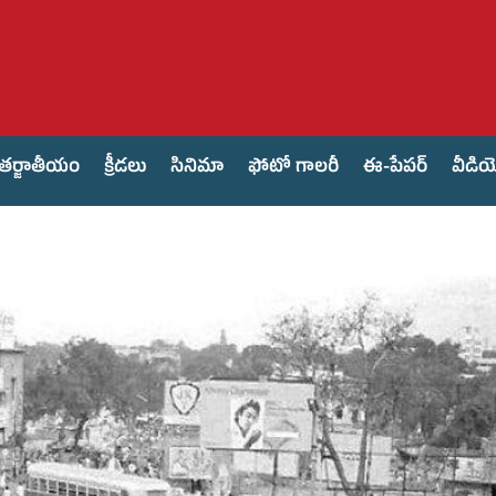
తర్జాతీయం
క్రీడలు
సినిమా
ఫోటో గాలరీ
ఈ-పేపర్
వీడి