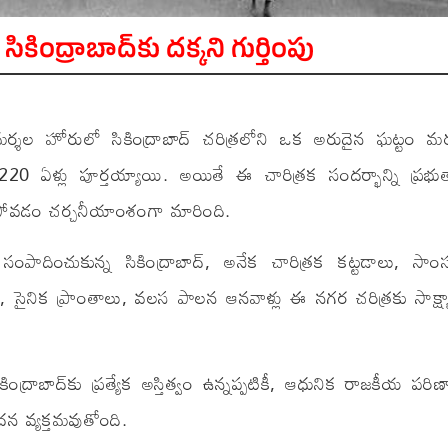
కింద్రాబాద్‌కు దక్కని గుర్తింపు
మర్శల హోరులో సికింద్రాబాద్ చరిత్రలోని ఒక అరుదైన ఘట్టం మ
220 ఏళ్లు పూర్తయ్యాయి. అయితే ఈ చారిత్రక సందర్భాన్ని ప్రభుత్
ించకపోవడం చర్చనీయాంశంగా మారింది.
సంపాదించుకున్న సికింద్రాబాద్, అనేక చారిత్రక కట్టడాలు, సాంస్
ు, సైనిక ప్రాంతాలు, వలస పాలన ఆనవాళ్లు ఈ నగర చరిత్రకు సాక్ష్
ంద్రాబాద్‌కు ప్రత్యేక అస్తిత్వం ఉన్నప్పటికీ, ఆధునిక రాజకీయ పర
న వ్యక్తమవుతోంది.