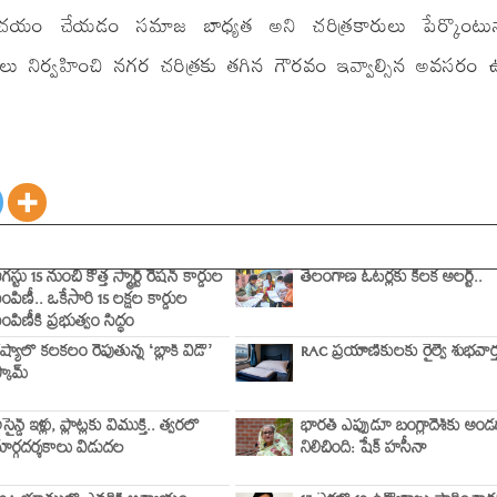
రిచయం చేయడం సమాజ బాధ్యత అని చరిత్రకారులు పేర్కొంటున్
్యక్రమాలు నిర్వహించి నగర చరిత్రకు తగిన గౌరవం ఇవ్వాల్సిన అవసరం
గస్టు 15 నుంచి కొత్త స్మార్ట్ రేషన్ కార్డుల
తెలంగాణ ఓటర్లకు కీలక అలర్ట్..
ంపిణీ.. ఒకేసారి 15 లక్షల కార్డుల
ంపిణీకి ప్రభుత్వం సిద్ధం
ష్యాలో కలకలం రేపుతున్న ‘బ్లాక్ విడో’
RAC ప్రయాణికులకు రైల్వే శుభవార్త
్కామ్
సైన్డ్ ఇళ్లు, ప్లాట్లకు విముక్తి.. త్వరలో
భారత్ ఎప్పుడూ బంగ్లాదేశ్‌కు అండ
ార్గదర్శకాలు విడుదల
నిలిచింది: షేక్ హసీనా