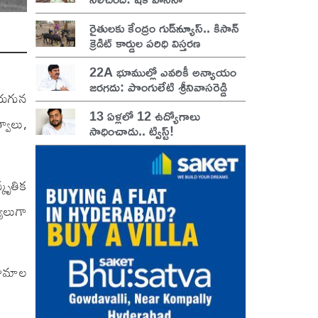
రైతులకు కేంద్రం గుడ్‌న్యూస్.. కిసాన్
క్రెడిట్ కార్డుల పరిధి విస్తరణ
22A భూముల్లో ఎవరికీ అన్యాయం
జరగదు: పొంగులేటి శ్రీనివాసరెడ్డి
రుగున
13 ఏళ్లలో 12 ఉద్యోగాలు
వాలు,
సాధించాడు.. ట్విస్ట్!
కృతిక
యాలుగా
ిణామాల