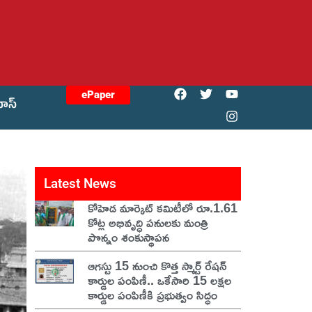
ePaper
యోస్
Latest News
కోహెడ మార్కెట్ కమిటీలో రూ.1.61
కోట్ల అభివృద్ధి పనులకు మంత్రి
పొన్నం శంకుస్థాపన
ఆగస్టు 15 నుంచి కొత్త స్మార్ట్ రేషన్
కార్డుల పంపిణీ.. ఒకేసారి 15 లక్షల
కార్డుల పంపిణీకి ప్రభుత్వం సిద్ధం