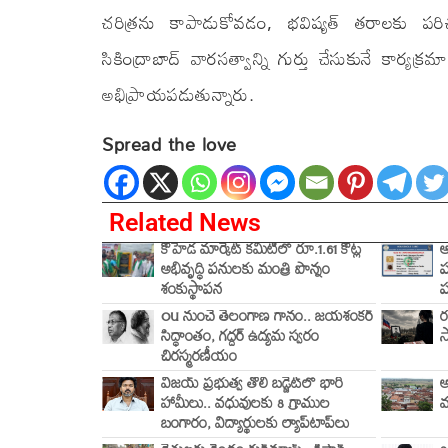
చరిత్రను కాపాడుకోవడం, భవిష్యత్ తరాలకు ప
సికింద్రాబాద్ వారసత్వాన్ని గుర్తు చేసుకునే కార
అభిప్రాయపడుతున్నారు.
Spread the love
Related News
కోహెడ మార్కెట్ కమిటీలో రూ.1.61 కోట్ల
ఆ
అభివృద్ధి పనులకు మంత్రి పొన్నం
ప
శంకుస్థాపన
ప
OU నుంచే తెలంగాణ గానం.. జయశంకర్
ర
సిద్ధాంతం, గద్దర్ ఉద్యమ స్వరం
స
చిరస్మరణీయం
విజయ్ ప్రభుత్వ తొలి బడ్జెట్‌లో భారీ
అ
హామీలు.. వధువులకు 8 గ్రాముల
మ
బంగారం, విద్యార్థులకు ల్యాప్‌టాప్‌లు