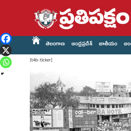
తెలంగాణ
ఆంధ్రప్రదేశ్
జాతీయం
అం
[t4b-ticker]