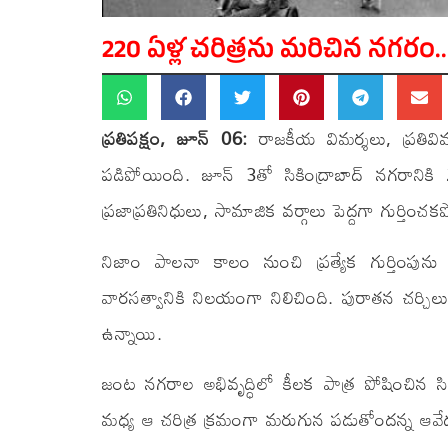
220 ఏళ్ల చరిత్రను మరిచిన నగరం.. సి
ప్రతిపక్షం, జూన్ 06:
రాజకీయ విమర్శలు, ప్రతివి
పడిపోయింది. జూన్ 3తో సికింద్రాబాద్ నగరానికి 
ప్రజాప్రతినిధులు, సామాజిక వర్గాలు పెద్దగా గుర్త
నిజాం పాలనా కాలం నుంచి ప్రత్యేక గుర్తింపును 
వారసత్వానికి నిలయంగా నిలిచింది. పురాతన చర్చిల
ఉన్నాయి.
జంట నగరాల అభివృద్ధిలో కీలక పాత్ర పోషించిన సికి
మధ్య ఆ చరిత్ర క్రమంగా మరుగున పడుతోందన్న ఆవేద