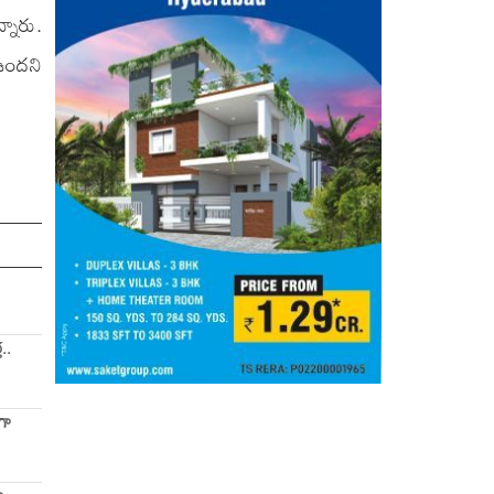
నారు.
 ఉందని
..
గా