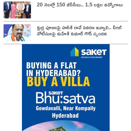
20 నెలల్లో 150 జీసీసీలు.. 1.5 లక్షల ఉద్యోగాలు
క్షుద్ర పూజలపై హరీశ్ రావే వివరణ ఇవ్వాలి.. లీగల్
నోటీసులపై మహేశ్ కుమార్ గౌడ్ స్పందన