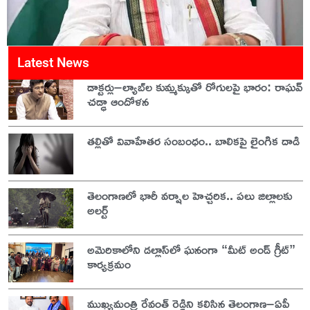
Latest News
డాక్టర్లు–ల్యాబ్‌ల కుమ్మక్కుతో రోగులపై భారం: రాఘవ్
చడ్ఢా ఆందోళన
తల్లితో వివాహేతర సంబంధం.. బాలికపై లైంగిక దాడి
తెలంగాణలో భారీ వర్షాల హెచ్చరిక.. పలు జిల్లాలకు
అలర్ట్
అమెరికాలోని డల్లాస్‌లో ఘనంగా “మీట్ అండ్ గ్రీట్”
కార్యక్రమం
ముఖ్యమంత్రి రేవంత్ రెడ్డిని కలిసిన తెలంగాణ–ఏపీ