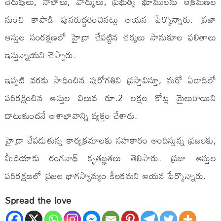
చెరువులు, నాలాలు, పార్కులు, ప్రభుత్వ భూములను ఆక్రమణల
నుంచి కాపాడి పునరుద్ధరించినట్లు ఆయన పేర్కొన్నారు. ప్రజా
ఆస్తుల సంరక్షణలో హైడ్రా చేపట్టిన చర్యలు సానుకూల ఫలితాలు
ఇస్తున్నాయని చెప్పారు.
ఇప్పటి వరకు సాధించిన పురోగతిని ప్రస్తావిస్తూ, మరో ఏడాదిలో
పరిరక్షించిన ఆస్తుల విలువ రూ.2 లక్షల కోట్ల మైలురాయిని
దాటుతుందనే ఆశాభావాన్ని వ్యక్తం చేశారు.
హైడ్రా చేపడుతున్న కార్యక్రమాలకు సహకారం అందిస్తున్న ప్రజలకు,
మీడియాకు రంగనాథ్ కృతజ్ఞతలు తెలిపారు. ప్రజా ఆస్తుల
పరిరక్షణలో ప్రజల భాగస్వామ్యం కీలకమని ఆయన పేర్కొన్నారు.
Spread the love