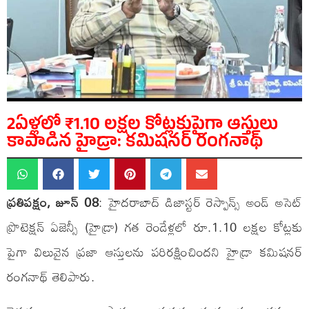
2ఏళ్లలో ₹1.10 లక్షల కోట్లకుపైగా ఆస్తులు
కాపాడిన హైడ్రా: కమిషనర్ రంగనాథ్
ప్రతిపక్షం, జూన్ 08
: హైదరాబాద్ డిజాస్టర్ రెస్పాన్స్ అండ్ అసెట్
ప్రొటెక్షన్ ఏజెన్సీ (హైడ్రా) గత రెండేళ్లలో రూ.1.10 లక్షల కోట్లకు
పైగా విలువైన ప్రజా ఆస్తులను పరిరక్షించిందని హైడ్రా కమిషనర్
రంగనాథ్ తెలిపారు.