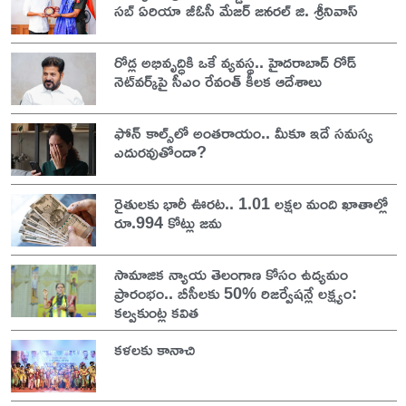
సబ్ ఏరియా జీఓసీ మేజర్ జనరల్ జి. శ్రీనివాస్
రోడ్ల అభివృద్ధికి ఒకే వ్యవస్థ.. హైదరాబాద్ రోడ్
నెట్‌వర్క్‌పై సీఎం రేవంత్ కీలక ఆదేశాలు
ఫోన్ కాల్స్‌లో అంతరాయం.. మీకూ ఇదే సమస్య
ఎదురవుతోందా?
రైతులకు భారీ ఊరట.. 1.01 లక్షల మంది ఖాతాల్లో
రూ.994 కోట్లు జమ
సామాజిక న్యాయ తెలంగాణ కోసం ఉద్యమం
ప్రారంభం.. బీసీలకు 50% రిజర్వేషన్లే లక్ష్యం:
కల్వకుంట్ల కవిత
కళలకు కానాచి