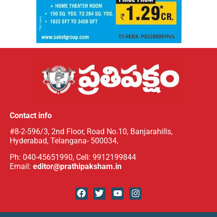
Contact info
#8-2-596/3, 2nd Floor, Road No.10, Banjarahills,
Hyderabad, Telangana- 500034,
Ph: 040-45651990, Cell: 9912199844
Email:
editor@prathipaksham.in