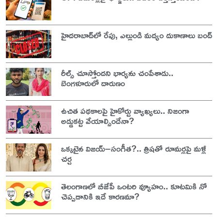
హైదరాబాద్‌లో రేపు, ఎల్లుండి మద్యం దుకాణాలు బంద్
రీల్స్ చూస్తోందని భార్యను చంపేశాడు..
బెంగళూరులో దారుణం
ఉచిత పథకాలపై హైకోర్టు వ్యాఖ్యలు.. నిజంగా
అడ్డుకట్ట వేయాల్సిందేనా?
ఒక్కటైన విజయ్–సంగీత?.. త్రిషతో రూమర్లపై మళ్లీ
చర్చ
తెలంగాణలో బీజేపీ ఒంటరి వ్యూహం.. కూటమికి నో
చెప్పడానికి ఇదే కారణమా?