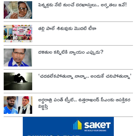
పెన్షన్లకు నేటి నుంచే దరఖాస్తులు.. అర్హతలు ఇవే!
తల్లి పాలే శిశువుకు మొదటి టీకా
దళితుల కన్నీటికి న్యాయం ఎప్పుడు?
‘చదవలేకపోతున్నా నాన్నా.. అందుకే చనిపోతున్నా’
అర్ధరాత్రి పంత్ ట్వీట్.. ఉత్తరాఖండ్ సీఎంకు ఆసక్తికర
విజ్ఞప్తి