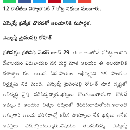
12 కాటేజీలు నిర్మాణానికి 7 కోట్ల నిధులు మంజూరు.
ఎమ్మెల్యే ప్రత్యేక చొరవతో ఆలయానికి మహర్దశ.
ఎమ్మెల్యే మైనంపల్లి రోహిత్
ప్రతిపక్షం ప్రతినిధి మెదక్ జూన్ 29
: తెలంగాణలోనే ప్రసిద్ధిగాంచిన
దేవాలయం ఏడుపాయల వన దుర్గ మాత ఆలయం ఈ ఆలయానికి
దశాబ్దాల కల అయిన ఏడుపాయల అభివృద్ధిని గత పాలకుల
నిర్లక్ష్యపు నీడ నుండి. ఎమ్మెల్యే మైనంపల్లి రోహిత్ దూర దృష్టితో
అబివృద్ధి వైపు నడిపిస్తున్నారు.భక్తులు కొంగుబంగారంగా కొలిచే
అమ్మవారి ఆలయం నిత్యం భక్తులతో కిటకిటలాడుతోంది.అలాంటి
అమ్మవారి ఆలయ పరిసరాల్లో కనీస సౌకర్యాలు లేక భక్తులు అనేక
అవస్తలు ఎదుర్కొంటున్నారు.విషయం తెలుసుకున్న ఎమ్మెల్యే