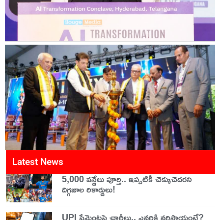
Latest News
5,000 వన్డేలు పూర్తి.. ఇప్పటికీ చెక్కుచెదరని
దిగ్గజాల రికార్డులు!
UPI పేమెంట్లపై ఛార్జీలు.. ఎవరికి వర్తిస్తాయంటే?