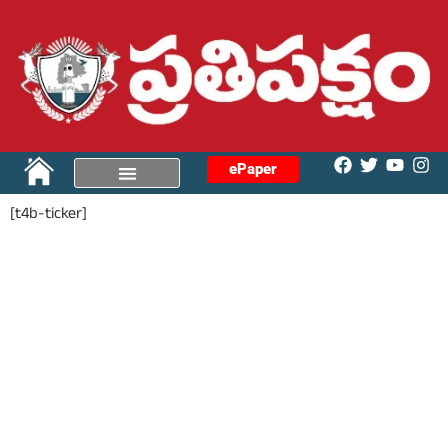
ePaper
[t4b-ticker]