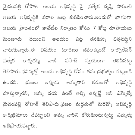
మైనంపల్లి రోహిత్ ఆలయ అభివృద్ధి పై ప్రత్యేక దృష్టి సారించి
ఆలయ అభివృద్ధికి వరాల జల్లు కురిపించారు.ఇందులో భాగంగా
ఆలయ ప్రాంతంలో కాటేజీల నిర్మాణం కోసం 7 కోట్ల రూపాయలు
మంజూరు చేయించి ఆలయం పట్ల తనకున్న చిత్తశుద్ధిని
చాటుకున్నారు.ఈ విషయం టూరిజం డెవలప్మెంట్ కార్పొరేషన్
ప్రత్యేక కార్యదర్శి వాణి ప్రసాద్ స్వయంగా తెలిపినట్టు
తెలిపారు.భవిష్యత్లో ఆలయ అభివృద్ధి కోసం తమ ప్రభుత్వం కట్టుబడి
ఉందని. ప్రజలు ఇప్పుడు అమ్మవారి కరుణతో అభివృద్ధి
చూస్తున్నారని, అమ్మ దయ ఉంటే అన్ని ఉన్నట్టే అని ఎమ్మెల్యే
మైనంపల్లి రోహిత్ తెలిపారు.ప్రజల మద్దతుతో మరెన్నో అబివృద్ధి
కార్యక్రమాలు చేపట్టాలని అమ్మ వారిని కోరుకుంటున్నట్టు ఎమ్మెల్యే
అబిప్రాయపడ్డారు.