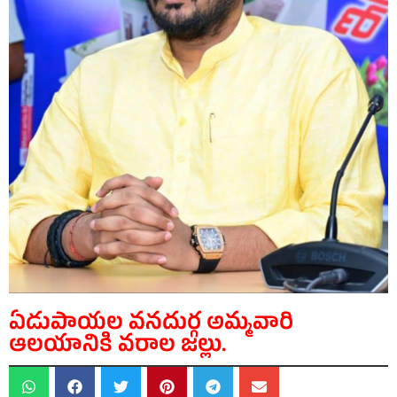
ఏడుపాయల వనదుర్గ అమ్మవారి
ఆలయానికి వరాల జల్లు.