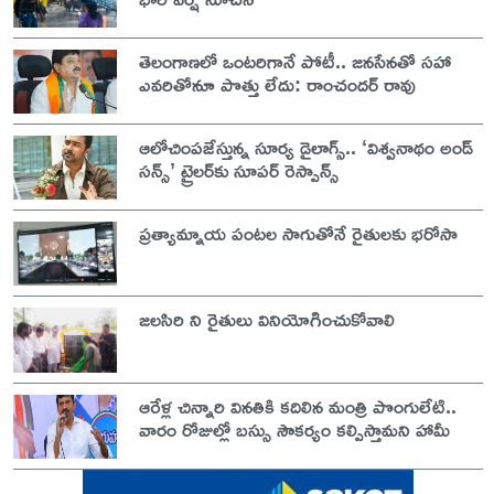
తెలంగాణలో ఒంటరిగానే పోటీ.. జనసేనతో సహా
ఎవరితోనూ పొత్తు లేదు: రాంచందర్ రావు
ఆలోచింపజేస్తున్న సూర్య డైలాగ్స్.. ‘విశ్వనాథం అండ్
సన్స్’ ట్రైలర్‌కు సూపర్ రెస్పాన్స్
ప్రత్యామ్నాయ పంటల సాగుతోనే రైతులకు భరోసా
జలసిరి ని రైతులు వినియోగించుకోవాలి
ఆరేళ్ల చిన్నారి వినతికి కదిలిన మంత్రి పొంగులేటి..
వారం రోజుల్లో బస్సు సౌకర్యం కల్పిస్తామని హామీ