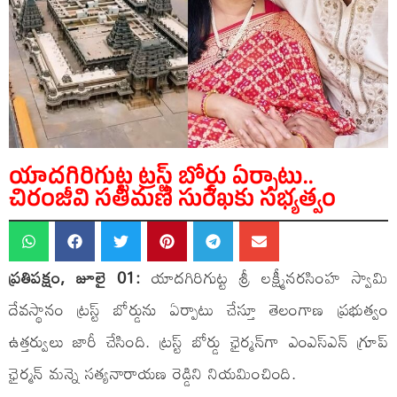
యాదగిరిగుట్ట ట్రస్ట్ బోర్డు ఏర్పాటు..
చిరంజీవి సతీమణి సురేఖకు సభ్యత్వం
ప్రతిపక్షం, జూలై 01:
యాదగిరిగుట్ట శ్రీ లక్ష్మీనరసింహ స్వామి
దేవస్థానం ట్రస్ట్ బోర్డును ఏర్పాటు చేస్తూ తెలంగాణ ప్రభుత్వం
ఉత్తర్వులు జారీ చేసింది. ట్రస్ట్ బోర్డు ఛైర్మన్‌గా ఎంఎస్‌ఎన్ గ్రూప్
ఛైర్మన్ మన్నె సత్యనారాయణ రెడ్డిని నియమించింది.