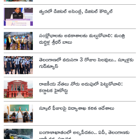
త్వరలో డిజిటల్ అసెంబ్లీ, డిజిటల్ కౌన్సిల్
సంక్షోభాలను అవకాశాలను మల్చుకోవాలి: మంత్రి
దుద్దిళ్ల శ్రీధర్ బాబు
తెలంగాణలో వరుసగా 3 రోజుల సెలవులు.. స్కూళ్లకు
గుడ్‌న్యూస్
రాజకీయ నేతలు నోరు అదుపులో పెట్టుకోవాలి:
కర్ణాటక హైకోర్టు
స్కూల్ ఫీజులపై విద్యాశాఖ కఠిన ఆదేశాలు
బంగాళాఖాతంలో అల్పపీడనం.. ఏపీ, తెలంగాణకు
భారీ వర్ష సూచన