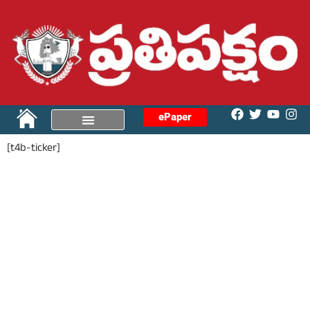
ePaper
[t4b-ticker]