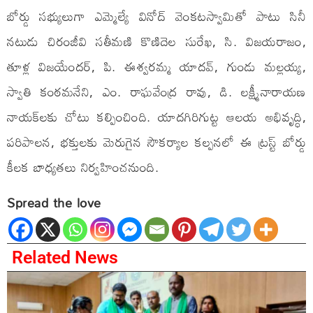
బోర్డు సభ్యులుగా ఎమ్మెల్యే వినోద్ వెంకటస్వామితో పాటు సినీ
నటుడు చిరంజీవి సతీమణి కొణిదెల సురేఖ, సి. విజయరాజం,
తూళ్ల విజయేందర్, పి. ఈశ్వరమ్మ యాదవ్, గుండు మల్లయ్య,
స్వాతి కంఠమనేని, ఎం. రాఘవేంద్ర రావు, డి. లక్ష్మీనారాయణ
నాయక్‌లకు చోటు కల్పించింది. యాదగిరిగుట్ట ఆలయ అభివృద్ధి,
పరిపాలన, భక్తులకు మెరుగైన సౌకర్యాల కల్పనలో ఈ ట్రస్ట్ బోర్డు
కీలక బాధ్యతలు నిర్వహించనుంది.
Spread the love
Related News