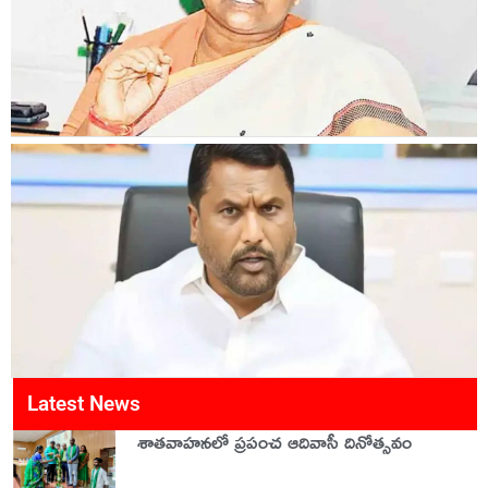
Latest News
శాతవాహనలో ప్రపంచ ఆదివాసీ దినోత్సవం