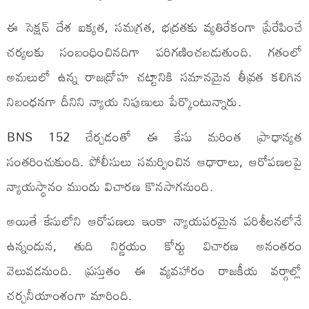
ఈ సెక్షన్ దేశ ఐక్యత, సమగ్రత, భద్రతకు వ్యతిరేకంగా ప్రేరేపించే
చర్యలకు సంబంధించినదిగా పరిగణించబడుతుంది. గతంలో
అమలులో ఉన్న రాజద్రోహ చట్టానికి సమానమైన తీవ్రత కలిగిన
నిబంధనగా దీనిని న్యాయ నిపుణులు పేర్కొంటున్నారు.
BNS 152 చేర్చడంతో ఈ కేసు మరింత ప్రాధాన్యత
సంతరించుకుంది. పోలీసులు సమర్పించిన ఆధారాలు, ఆరోపణలపై
న్యాయస్థానం ముందు విచారణ కొనసాగనుంది.
అయితే కేసులోని ఆరోపణలు ఇంకా న్యాయపరమైన పరిశీలనలోనే
ఉన్నందున, తుది నిర్ణయం కోర్టు విచారణ అనంతరం
వెలువడనుంది. ప్రస్తుతం ఈ వ్యవహారం రాజకీయ వర్గాల్లో
చర్చనీయాంశంగా మారింది.