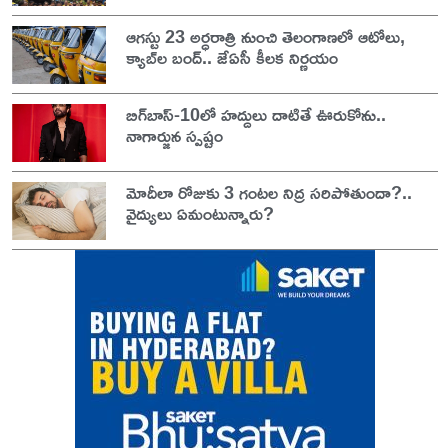
ఆగస్టు 23 అర్ధరాత్రి నుంచి తెలంగాణలో ఆటోలు,
క్యాబ్‌ల బంద్.. జేఏసీ కీలక నిర్ణయం
బిగ్‌బాస్-10లో హద్దులు దాటితే ఊరుకోను..
నాగార్జున స్పష్టం
మోదీలా రోజుకు 3 గంటల నిద్ర సరిపోతుందా?..
వైద్యులు ఏమంటున్నారు?