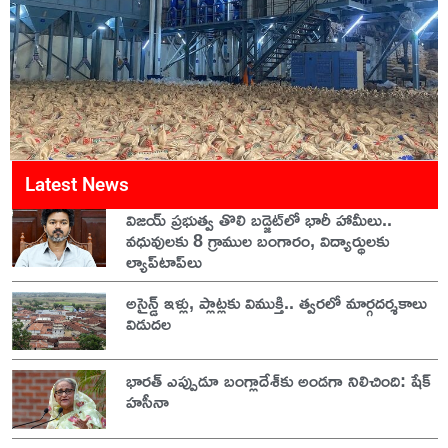
Latest News
విజయ్ ప్రభుత్వ తొలి బడ్జెట్‌లో భారీ హామీలు..
వధువులకు 8 గ్రాముల బంగారం, విద్యార్థులకు
ల్యాప్‌టాప్‌లు
అసైన్డ్ ఇళ్లు, ప్లాట్లకు విముక్తి.. త్వరలో మార్గదర్శకాలు
విడుదల
భారత్ ఎప్పుడూ బంగ్లాదేశ్‌కు అండగా నిలిచింది: షేక్
హసీనా