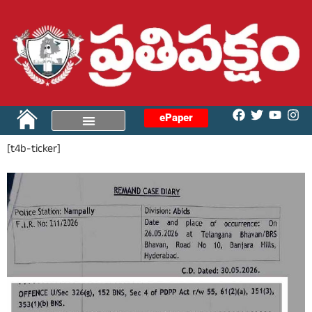
ePaper
[t4b-ticker]