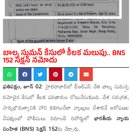
బాల్క సుమన్ కేసులో కీలక మలుపు.. BNS
152 సెక్షన్ నమోదు
ప్రతిపక్షం, జూన్ 02
: హైదరాబాద్‌లో బీఆర్ఎస్ నేత బాల్క సుమన్పై
నమోదైన కేసులో కీలక పరిణామం చోటుచేసుకుంది. దేశ సమగ్రత,
సార్వభౌమత్వానికి హాని కలిగించేలా వ్యాఖ్యలు చేశారనే ఆరోపణల
నేపథ్యంలో పోలీసులు రిమాండ్ రిపోర్టులో
భారతీయ న్యాయ
సంహిత (BNS) సెక్షన్ 152
ను చేర్చారు.