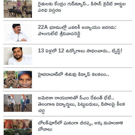
రైతులకు కేంద్రం గుడ్‌న్యూస్.. కిసాన్ క్రెడిట్ కార్డుల
పరిధి విస్తరణ
22A భూముల్లో ఎవరికీ అన్యాయం జరగదు:
పొంగులేటి శ్రీనివాసరెడ్డి
13 ఏళ్లలో 12 ఉద్యోగాలు సాధించాడు.. ట్విస్ట్!
హైదరాబాద్‌లో శిశువు కిడ్నాప్ కలకలం..
అమెరికా రాయబారితో సీఎం రేవంత్ భేటీ..
తెలంగాణ విద్యార్థులు, పెట్టుబడులు, వీసాలపై కీలక
చర్చ
బోలక్‌పూర్‌లో ఘనంగా బీరప్ప, అక్క మహంకాళి
బోనాలు