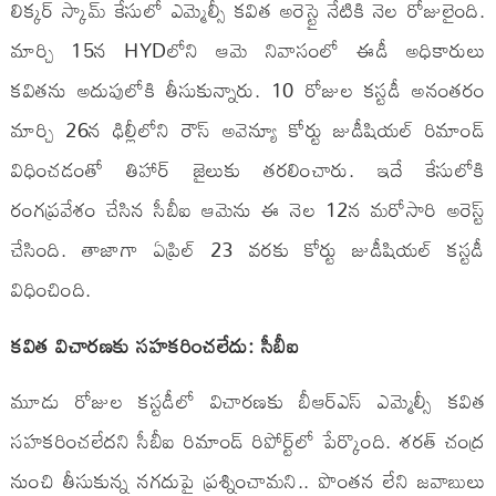
లిక్కర్ స్కామ్ కేసులో ఎమ్మెల్సీ కవిత అరెస్టై నేటికి నెల రోజులైంది.
మార్చి 15న HYDలోని ఆమె నివాసంలో ఈడీ అధికారులు
కవితను అదుపులోకి తీసుకున్నారు. 10 రోజుల కస్టడీ అనంతరం
మార్చి 26న ఢిల్లీలోని రౌస్ అవెన్యూ కోర్టు జుడీషియల్ రిమాండ్
విధించడంతో తిహార్ జైలుకు తరలించారు. ఇదే కేసులోకి
రంగప్రవేశం చేసిన సీబీఐ ఆమెను ఈ నెల 12న మరోసారి అరెస్ట్
చేసింది. తాజాగా ఏప్రిల్ 23 వరకు కోర్టు జుడీషియల్ కస్టడీ
విధించింది.
కవిత విచారణకు సహకరించలేదు: సీబీఐ
మూడు రోజుల కస్టడీలో విచారణకు బీఆర్ఎస్ ఎమ్మెల్సీ కవిత
సహకరించలేదని సీబీఐ రిమాండ్ రిపోర్ట్‌లో పేర్కొంది. శరత్ చంద్ర
నుంచి తీసుకున్న నగదుపై ప్రశ్నించామని.. పొంతన లేని జవాబులు