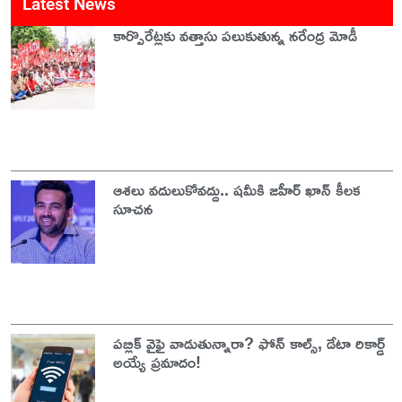
Latest News
కార్పొరేట్లకు వత్తాసు పలుకుతున్న నరేంద్ర మోడీ
ఆశలు వదులుకోవద్దు.. షమీకి జహీర్ ఖాన్ కీలక
సూచన
పబ్లిక్ వైఫై వాడుతున్నారా? ఫోన్ కాల్స్, డేటా రికార్డ్
అయ్యే ప్రమాదం!