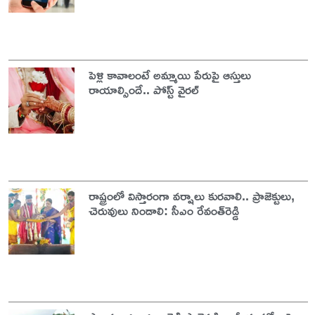
పెళ్లి కావాలంటే అమ్మాయి పేరుపై ఆస్తులు
రాయాల్సిందే.. పోస్ట్ వైరల్
రాష్ట్రంలో విస్తారంగా వర్షాలు కురవాలి.. ప్రాజెక్టులు,
చెరువులు నిండాలి: సీఎం రేవంత్‌రెడ్డి