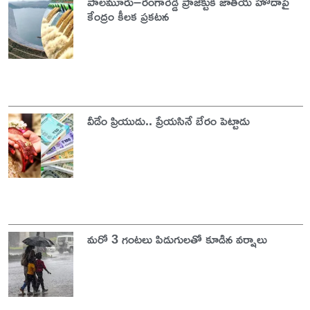
పాలమూరు–రంగారెడ్డి ప్రాజెక్టుకి జాతీయ హోదాపై
కేంద్రం కీలక ప్రకటన
వీడేం ప్రియుడు.. ప్రేయసినే బేరం పెట్టాడు
మరో 3 గంటలు పిడుగులతో కూడిన వర్షాలు