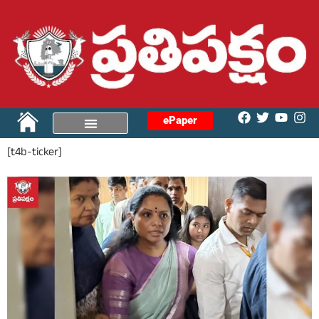
ePaper
[t4b-ticker]