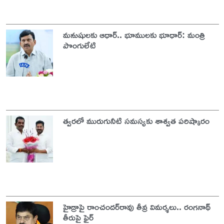
మనుషులకు ఆధార్‌.. భూములకు భూధార్‌: మంత్రి
పొంగులేటి
త్వరలో మురుగునీటి సమస్యకు శాశ్వత పరిష్కారం
హైడ్రాపై రాంచందర్‌రావు తీవ్ర విమర్శలు.. రంగనాథ్
తీరుపై ఫైర్