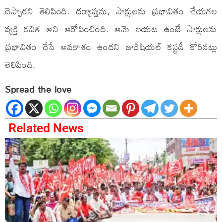
చెప్పారని తెలిపింది. దర్యాప్తును, సాక్షులను ప్రభావితం చేయగల
వ్యక్తి కవిత అని ఆరోపించింది. ఆమె బయట ఉంటే సాక్షులను
ప్రభావితం చేసే అవకాశం ఉందని జుడీషియల్ కస్టడీ కోరినట్లు
తెలిపింది.
Spread the love
Related News