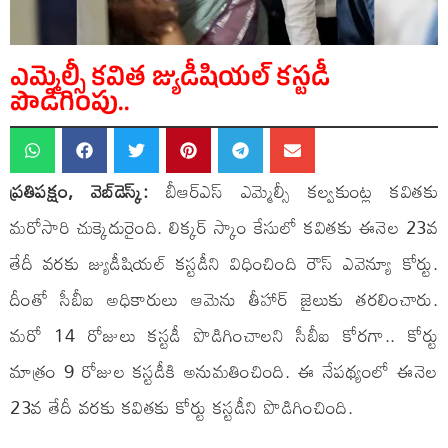
ఎమ్మెల్సీ కవిత జ్యుడీషియల్‌ కస్టడీ
పొడిగింపు..
ప్రతిపక్షం, వెబ్‌డెస్క్:
బీఆర్‌ఎస్‌ ఎమ్మెల్సీ కల్వకుంట్ల కవితకు
మరోసారి చుక్కెదురైంది. లిక్కర్‌ స్కాం కేసులో కవితకు ఈనెల 23వ
తేదీ వరకు జ్యుడీషియల్‌ కస్టడీని విధించింది రౌస్‌ ఎవెన్యూ కోర్టు.
దీంతో సీబీఐ అధికారులు ఆమెను తీహార్‌ జైలుకు తరలించారు.
మరో 14 రోజులు కస్టడీ పొడిగించాలని సీబీఐ కోరగా.. కోర్టు
మాత్రం 9 రోజుల కస్టడీకి అనుమతించింది. ఈ నేపథ్యంలో ఈనెల
23వ తేదీ వరకు కవితకు కోర్టు కస్టడీని పొడిగించింది.