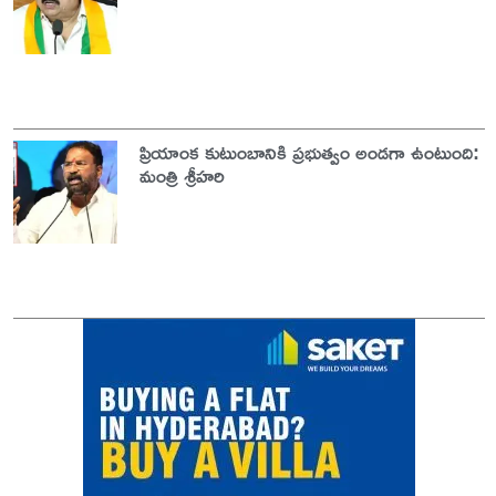
ప్రియాంక కుటుంబానికి ప్రభుత్వం అండగా ఉంటుంది:
మంత్రి శ్రీహరి