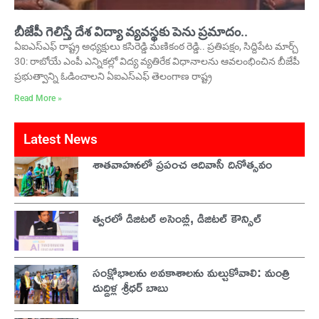
బీజేపీ గెలిస్తే దేశ విద్యా వ్యవస్థకు పెను ప్రమాదం..
ఏఐఎస్ఎఫ్ రాష్ట్ర అధ్యక్షులు కసిరెడ్డి మణికంఠ రెడ్డి.. ప్రతిపక్షం, సిద్దిపేట మార్చ్
30: రాబోయే ఎంపీ ఎన్నికల్లో విద్య వ్యతిరేక విధానాలను ఆవలంభించిన బీజేపీ
ప్రభుత్వాన్ని ఓడించాలని ఏఐఎస్ఎఫ్ తెలంగాణ రాష్ట్ర
Read More »
Latest News
శాతవాహనలో ప్రపంచ ఆదివాసీ దినోత్సవం
త్వరలో డిజిటల్ అసెంబ్లీ, డిజిటల్ కౌన్సిల్
సంక్షోభాలను అవకాశాలను మల్చుకోవాలి: మంత్రి
దుద్దిళ్ల శ్రీధర్ బాబు