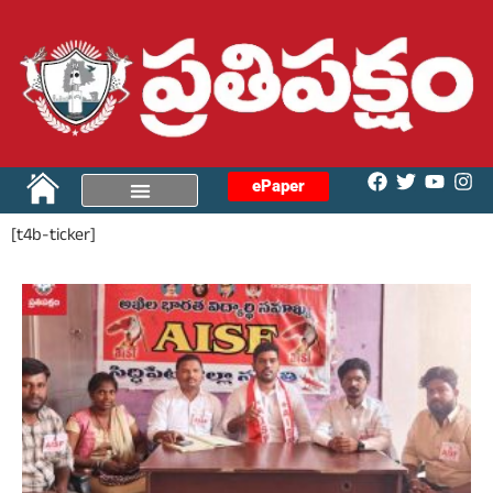
ePaper
[t4b-ticker]