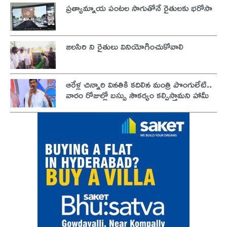
ప్రత్యామ్నాయ పంటల సాగుతోనే రైతులకు భరోసా
జలసిరి ని రైతులు వినియోగించుకోవాలి
ఆరేళ్ల చిన్నారి వినతికి కదిలిన మంత్రి పొంగులేటి..
వారం రోజుల్లో బస్సు సౌకర్యం కల్పిస్తామని హామీ