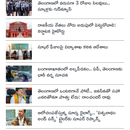
తెలంగాణలో వరుసగా 3 రోజుల సెలవులు..
స్కూళ్లకు గుడ్‌న్యూస్
రాజకీయ నేతలు నోరు అదుపులో పెట్టుకోవాలి:
కర్ణాటక హైకోర్టు
స్కూల్ ఫీజులపై విద్యాశాఖ కఠిన ఆదేశాలు
బంగాళాఖాతంలో అల్పపీడనం.. ఏపీ, తెలంగాణకు
భారీ వర్ష సూచన
తెలంగాణలో ఒంటరిగానే పోటీ.. జనసేనతో సహా
ఎవరితోనూ పొత్తు లేదు: రాంచందర్ రావు
ఆలోచింపజేస్తున్న సూర్య డైలాగ్స్.. ‘విశ్వనాథం
అండ్ సన్స్’ ట్రైలర్‌కు సూపర్ రెస్పాన్స్