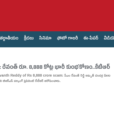
తర్జాతీయం
క్రీడలు
సినిమా
ఫోటో గాలరీ
ఈ-పేపర్
వీడి
రేవంత్ రూ. 8,888 కోట్ల భారీ కుంభకోణం..కేటీఆర్
h Reddy of Rs 8,888 crore scam: సీఎం రేవంత్ రెడ్డి అమృత్ టెండర్ల పేరిట
ి బీఆర్ఎస్ వర్కింగ్ ప్రెసిడెంట్ కేటీఆర్ ఆరోపించారు.