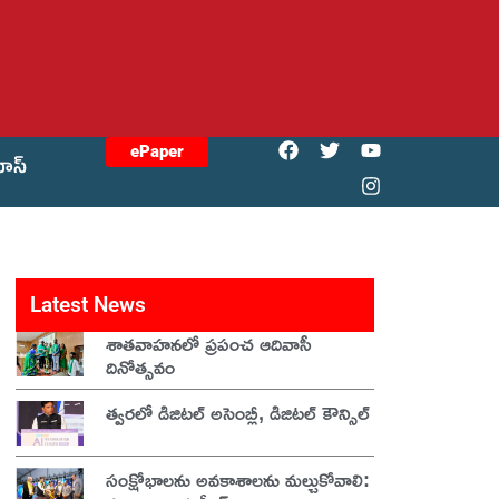
ePaper
యోస్
Latest News
శాతవాహనలో ప్రపంచ ఆదివాసీ
దినోత్సవం
త్వరలో డిజిటల్ అసెంబ్లీ, డిజిటల్ కౌన్సిల్
సంక్షోభాలను అవకాశాలను మల్చుకోవాలి: