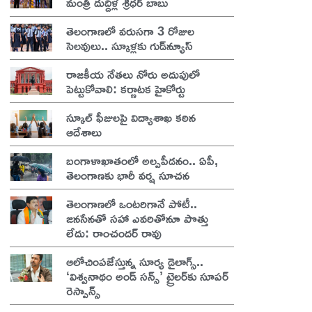
మంత్రి దుద్దిళ్ల శ్రీధర్ బాబు
తెలంగాణలో వరుసగా 3 రోజుల
సెలవులు.. స్కూళ్లకు గుడ్‌న్యూస్
రాజకీయ నేతలు నోరు అదుపులో
పెట్టుకోవాలి: కర్ణాటక హైకోర్టు
స్కూల్ ఫీజులపై విద్యాశాఖ కఠిన
ఆదేశాలు
బంగాళాఖాతంలో అల్పపీడనం.. ఏపీ,
తెలంగాణకు భారీ వర్ష సూచన
తెలంగాణలో ఒంటరిగానే పోటీ..
జనసేనతో సహా ఎవరితోనూ పొత్తు
లేదు: రాంచందర్ రావు
ఆలోచింపజేస్తున్న సూర్య డైలాగ్స్..
‘విశ్వనాథం అండ్ సన్స్’ ట్రైలర్‌కు సూపర్
రెస్పాన్స్