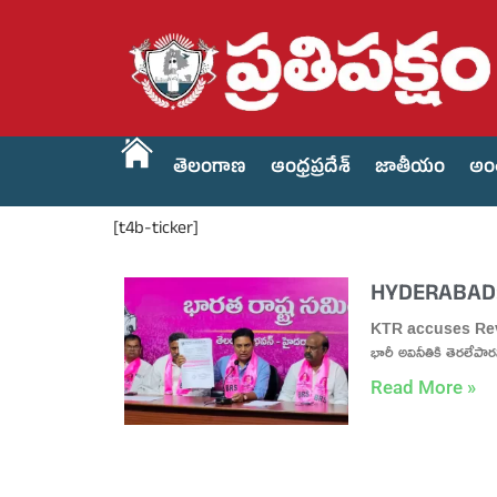
తెలంగాణ
ఆంధ్రప్రదేశ్
జాతీయం
అం
[t4b-ticker]
HYDERABAD: 
KTR accuses Revant
భారీ అవినీతికి తెరలేపారన
Read More »