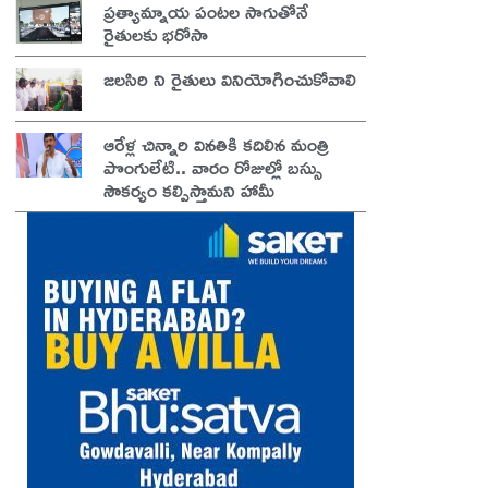
ప్రత్యామ్నాయ పంటల సాగుతోనే
రైతులకు భరోసా
జలసిరి ని రైతులు వినియోగించుకోవాలి
ఆరేళ్ల చిన్నారి వినతికి కదిలిన మంత్రి
పొంగులేటి.. వారం రోజుల్లో బస్సు
సౌకర్యం కల్పిస్తామని హామీ