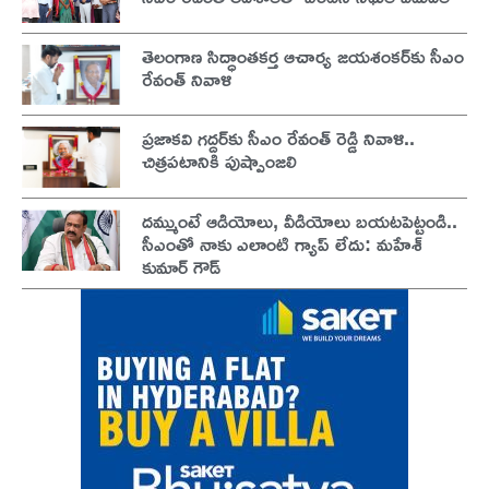
తెలంగాణ సిద్ధాంతకర్త ఆచార్య జయశంకర్‌కు సీఎం
రేవంత్ నివాళి
ప్రజాకవి గద్దర్‌కు సీఎం రేవంత్ రెడ్డి నివాళి..
చిత్రపటానికి పుష్పాంజలి
దమ్ముంటే ఆడియోలు, వీడియోలు బయటపెట్టండి..
సీఎంతో నాకు ఎలాంటి గ్యాప్ లేదు: మహేశ్
కుమార్ గౌడ్