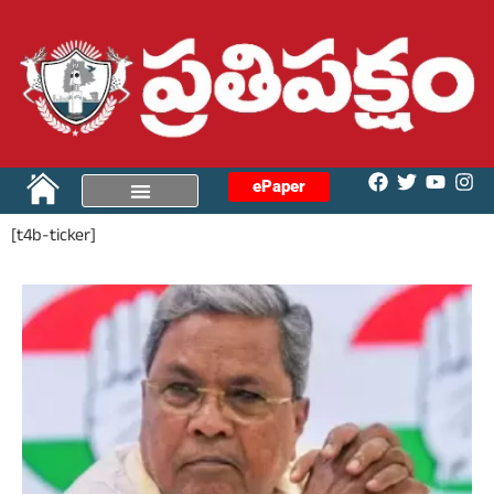
ePaper
[t4b-ticker]