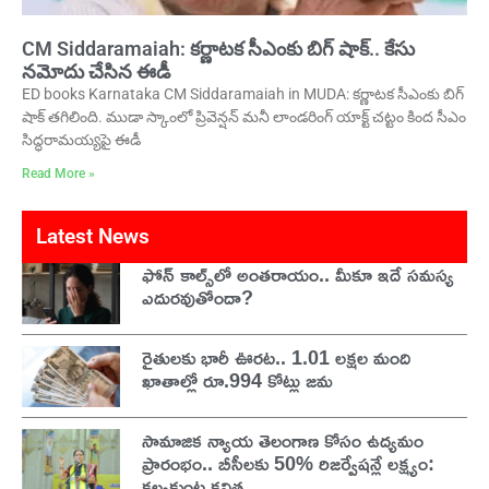
CM Siddaramaiah: కర్ణాటక సీఎంకు బిగ్ షాక్.. కేసు
నమోదు చేసిన ఈడీ
ED books Karnataka CM Siddaramaiah in MUDA: కర్ణాటక సీఎంకు బిగ్
షాక్ తగిలింది. ముడా స్కాంలో ప్రివెన్షన్ మనీ లాండరింగ్ యాక్ట్ చట్టం కింద సీఎం
సిద్ధరామయ్యపై ఈడీ
Read More »
Latest News
ఫోన్ కాల్స్‌లో అంతరాయం.. మీకూ ఇదే సమస్య
ఎదురవుతోందా?
రైతులకు భారీ ఊరట.. 1.01 లక్షల మంది
ఖాతాల్లో రూ.994 కోట్లు జమ
సామాజిక న్యాయ తెలంగాణ కోసం ఉద్యమం
ప్రారంభం.. బీసీలకు 50% రిజర్వేషన్లే లక్ష్యం:
కల్వకుంట్ల కవిత