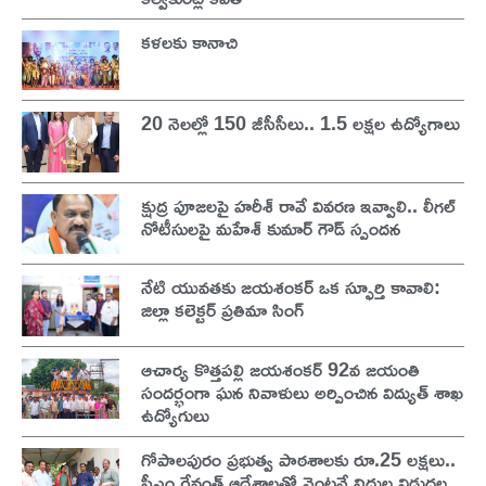
కళలకు కానాచి
20 నెలల్లో 150 జీసీసీలు.. 1.5 లక్షల ఉద్యోగాలు
క్షుద్ర పూజలపై హరీశ్ రావే వివరణ ఇవ్వాలి.. లీగల్
నోటీసులపై మహేశ్ కుమార్ గౌడ్ స్పందన
నేటి యువతకు జయశంకర్ ఒక స్ఫూర్తి కావాలి:
జిల్లా కలెక్టర్ ప్రతిమా సింగ్
ఆచార్య కొత్తపల్లి జయశంకర్ 92వ జయంతి
సందర్భంగా ఘన నివాళులు అర్పించిన విద్యుత్ శాఖ
ఉద్యోగులు
గోపాలపురం ప్రభుత్వ పాఠశాలకు రూ.25 లక్షలు..
సీఎం రేవంత్ ఆదేశాలతో వెంటనే నిధుల విడుదల