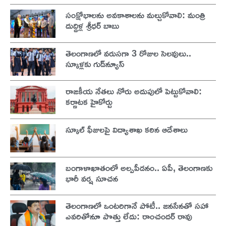
సంక్షోభాలను అవకాశాలను మల్చుకోవాలి: మంత్రి
దుద్దిళ్ల శ్రీధర్ బాబు
తెలంగాణలో వరుసగా 3 రోజుల సెలవులు..
స్కూళ్లకు గుడ్‌న్యూస్
రాజకీయ నేతలు నోరు అదుపులో పెట్టుకోవాలి:
కర్ణాటక హైకోర్టు
స్కూల్ ఫీజులపై విద్యాశాఖ కఠిన ఆదేశాలు
బంగాళాఖాతంలో అల్పపీడనం.. ఏపీ, తెలంగాణకు
భారీ వర్ష సూచన
తెలంగాణలో ఒంటరిగానే పోటీ.. జనసేనతో సహా
ఎవరితోనూ పొత్తు లేదు: రాంచందర్ రావు