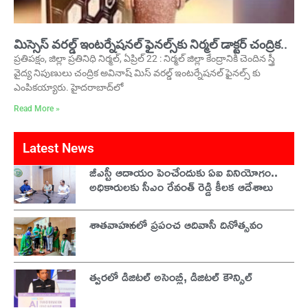
మిస్సెస్ వరల్డ్ ఇంటర్నేషనల్ ఫైనల్స్‌కు నిర్మల్ డాక్టర్ చంద్రిక..
ప్రతిపక్షం, జిల్లా ప్రతినిధి నిర్మల్, ఏప్రిల్ 22 : నిర్మల్ జిల్లా కేంద్రానికి చెందిన స్త్రీ
వైద్య నిపుణులు చంద్రిక అవినాష్ మిస్ వరల్డ్ ఇంటర్నేషనల్ ఫైనల్స్ కు
ఎంపికయ్యారు. హైదరాబాద్‌లో
Read More »
Latest News
జీఎస్టీ ఆదాయం పెంచేందుకు ఏఐ వినియోగం..
అధికారులకు సీఎం రేవంత్ రెడ్డి కీలక ఆదేశాలు
శాతవాహనలో ప్రపంచ ఆదివాసీ దినోత్సవం
త్వరలో డిజిటల్ అసెంబ్లీ, డిజిటల్ కౌన్సిల్