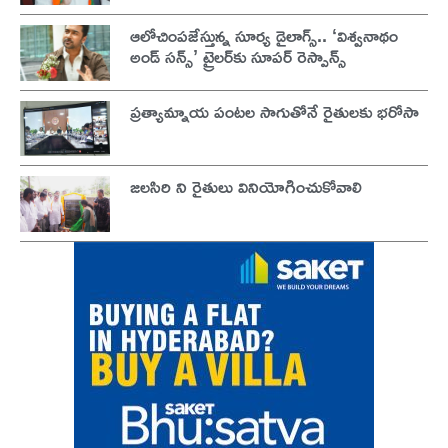
ఆలోచింపజేస్తున్న సూర్య డైలాగ్స్.. ‘విశ్వనాథం
అండ్ సన్స్’ ట్రైలర్‌కు సూపర్ రెస్పాన్స్
ప్రత్యామ్నాయ పంటల సాగుతోనే రైతులకు భరోసా
జలసిరి ని రైతులు వినియోగించుకోవాలి