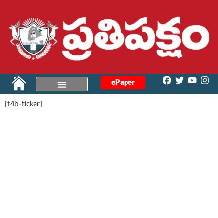
ePaper
[t4b-ticker]