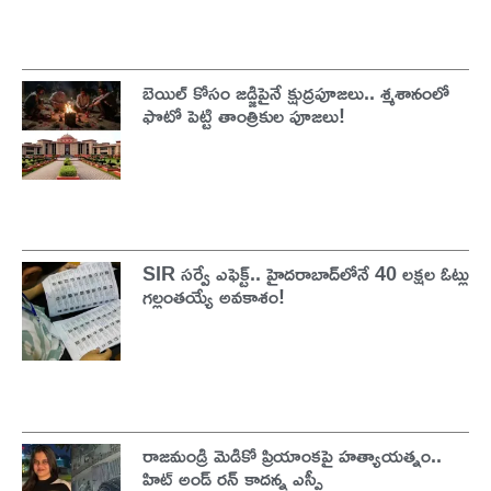
బెయిల్ కోసం జడ్జిపైనే క్షుద్రపూజలు.. శ్మశానంలో
ఫొటో పెట్టి తాంత్రికుల పూజలు!
SIR సర్వే ఎఫెక్ట్.. హైదరాబాద్‌లోనే 40 లక్షల ఓట్లు
గల్లంతయ్యే అవకాశం!
రాజమండ్రి మెడికో ప్రియాంకపై హత్యాయత్నం..
హిట్ అండ్ రన్ కాదన్న ఎస్పీ