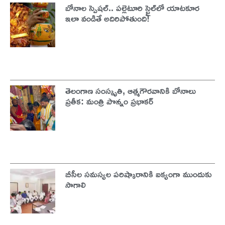
బోనాల స్పెషల్.. పల్లెటూరి స్టైల్‌లో యాటకూర
ఇలా వండితే అదిరిపోతుంది!
తెలంగాణ సంస్కృతి, ఆత్మగౌరవానికి బోనాలు
ప్రతీక: మంత్రి పొన్నం ప్రభాకర్
బీసీల సమస్యల పరిష్కారానికి ఐక్యంగా ముందుకు
సాగాలి