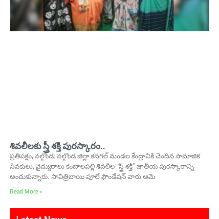
శివలీలకు స్త్రీ శక్తి పురస్కారం..
ప్రతిపక్షం, నల్గొండ: నల్గొండ జిల్లా కనగల్ మండల కేంద్రానికి చెందిన సామాజిక
సేవకులు, వైద్యురాలు కంబాలపల్లి శివలీల “స్త్రీ శక్తి” జాతీయ పురస్కారాన్ని
అందుకున్నారు. సావిత్రిబాయి పూలే ఫౌండేషన్ వారు ఆమె
Read More »