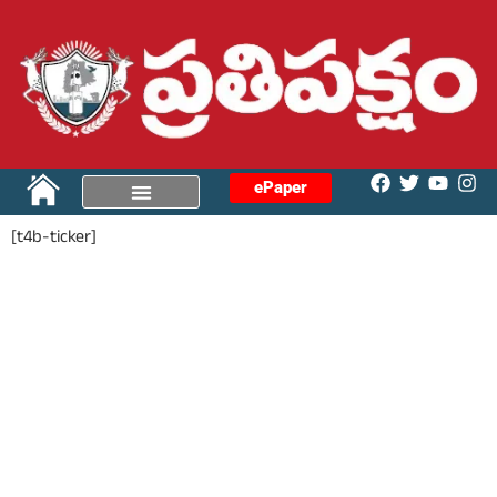
ePaper
[t4b-ticker]