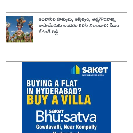
ఆదివాసీల హక్కులు, అస్తిత్వం, ఆత్మగౌరవాన్ని
కాపాడేందుకు అందరం కలిసి నిలబడాలి: సీఎం
రేవంత్ రెడ్డి