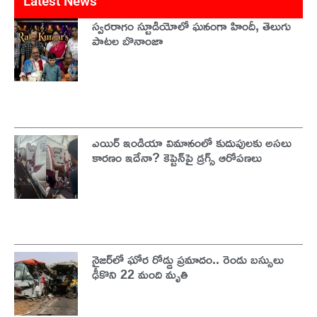
Latest News
స్వరరాగం స్టూడియోలో ఘనంగా హిందీ, తెలుగు
పాటల బొనాంజా
ఎయిర్ ఇండియా విమానంలో కుదుపులకు అసలు
కారణం ఇదేనా? కెప్టెన్‌పై డ్రగ్స్ ఆరోపణలు
నైజర్‌లో ఘోర రోడ్డు ప్రమాదం.. రెండు బస్సులు
ఢీకొని 22 మంది మృతి