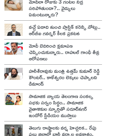
మోదీలా రోజుకు 3 గంటల నిద్ర
సరిపోతుందా?.. వైద్యులు
ఏమంటున్నారు?
వచ్చే ఏడాది నుంచి ప్లాస్టిక్ కరెన్సీ నోట్లు..
ఆర్‌బీఐ గవర్నర్ కీలక ప్రకటన
మోదీ బెదిరించి క్షమాపణ
చెప్పించుకున్నారు.. రాహుల్ గాంధీ తీవ్ర
ఆరోపణలు
హరీశ్‌రావుకు మంత్రి ఉత్తమ్ కుమార్ రెడ్డి
కౌంటర్.. కాళేశ్వరం లెక్కలు చెప్పాలని
డిమాండ్
సామాజిక న్యాయ తెలంగాణ సంకల్ప
సభకు సర్వం సిద్ధం.. సామాజిక
వైతాళికుల స్ఫూర్తితో సరూర్‌నగర్
ఇండోర్ స్టేడియం ముస్తాబు
తెలుగు రాష్ట్రాలకు వర్ష హెచ్చరిక.. రేపు
పలు జిల్లాల్లో భారీ వర్షాల అవకాశం,