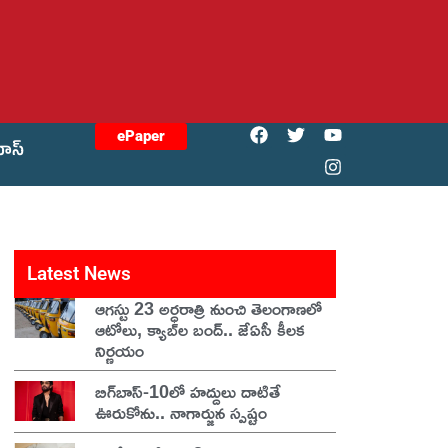
ePaper
యోస్
Latest News
ఆగస్టు 23 అర్ధరాత్రి నుంచి తెలంగాణలో
ఆటోలు, క్యాబ్‌ల బంద్.. జేఏసీ కీలక
నిర్ణయం
బిగ్‌బాస్-10లో హద్దులు దాటితే
ఊరుకోను.. నాగార్జున స్పష్టం