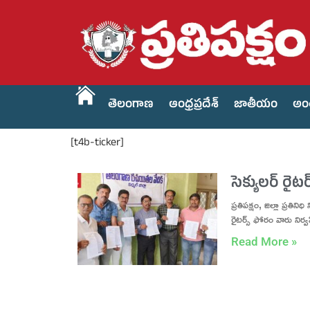
తెలంగాణ
ఆంధ్రప్రదేశ్
జాతీయం
అం
[t4b-ticker]
సెక్యులర్ రై
ప్రతిపక్షం, జిల్లా ప్రతి
రైటర్స్ ఫోరం వారు నిర్
Read More »