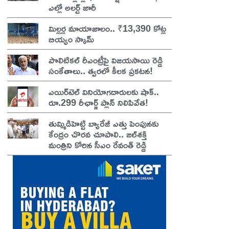
ఎల్లో అలర్ట్ జారీ
మిల్లర్ల మాయాజాలం.. ₹13,390 కోట్ల
బియ్యం స్కామ్
పొలిటికల్ రీఎంట్రీపై విజయసాయి రెడ్డి
సంకేతాలు.. త్వరలో కీలక ప్రకటన!
ఎయిర్‌టెల్ వినియోగదారులకు షాక్..
రూ.299 రీఛార్జ్ ప్లాన్ నిలిపివేత!
తుమ్మిడిహెట్టి బ్యారేజీ ఎత్తు పెంపునకు
కేంద్రం చొరవ చూపాలి.. జల్‌శక్తి
మంత్రిని కోరిన సీఎం రేవంత్ రెడ్డి