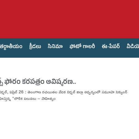
తర్జాతీయం
క్రీడలు
సినిమా
ఫోటో గాలరీ
ఈ-పేపర్
వీడి
టర్స్ ఫోరం కరపత్రం ఆవిష్కరణ..
నిధి నిర్మల్, ఏప్రిల్ 26 : తెలంగాణ రచయితల వేదిక నిర్మల్ జిల్లా ఆధ్వర్యంలో సమూహ సెక్యులర్
వహిస్తున్న “లౌకిక విలువలు – సాహిత్యం