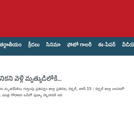
తర్జాతీయం
క్రీడలు
సినిమా
ఫోటో గాలరీ
ఈ-పేపర్
వీడి
నికని వెళ్లి మృత్యుడిలోకి…
మృతదేహాలు గుర్తింపు ప్రతిపక్షం జిల్లా ప్రతినిధి, నిర్మల్, జూన్ 15 : నిర్మల్ జిల్లా బాసరలో
పవిత్ర గోదావరి ఒడిలో పుణ్యా స్నానానికి అని