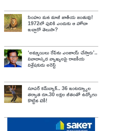
సింహం మన మాజీ జాతీయ జంతువు!
1972లో పులికి ఎందుకు ఆ హోదా
ఇచ్చారో తెలుసా?
‘అమ్మాయిలు రేప్‌ను ఎంజాయ్ చేస్తారు’..
వివాదాస్పద వ్యాఖ్యలపై రాజకీయ
విశ్లేషకుడు అరెస్ట్
సూపర్ కమ్‌బ్యాక్.. 36 ఇంటర్వ్యూల
తర్వాత రూ.30 లక్షల జీతంతో ఉద్యోగం
కొట్టిన టెకీ!