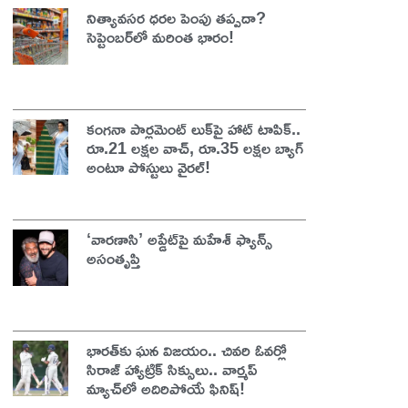
నిత్యావసర ధరల పెంపు తప్పదా?
సెప్టెంబర్‌లో మరింత భారం!
కంగనా పార్లమెంట్ లుక్‌పై హాట్ టాపిక్..
రూ.21 లక్షల వాచ్, రూ.35 లక్షల బ్యాగ్
అంటూ పోస్టులు వైరల్!
‘వారణాసి’ అప్డేట్‌పై మహేశ్ ఫ్యాన్స్
అసంతృప్తి
భారత్‌కు ఘన విజయం.. చివరి ఓవర్లో
సిరాజ్ హ్యాట్రిక్ సిక్సులు.. వార్మప్
మ్యాచ్‌లో అదిరిపోయే ఫినిష్!