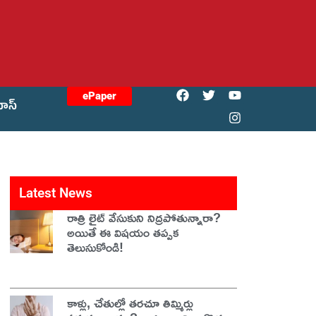
ePaper
యోస్
Latest News
రాత్రి లైట్ వేసుకుని నిద్రపోతున్నారా?
అయితే ఈ విషయం తప్పక
తెలుసుకోండి!
కాళ్లు, చేతుల్లో తరచూ తిమ్మిర్లు