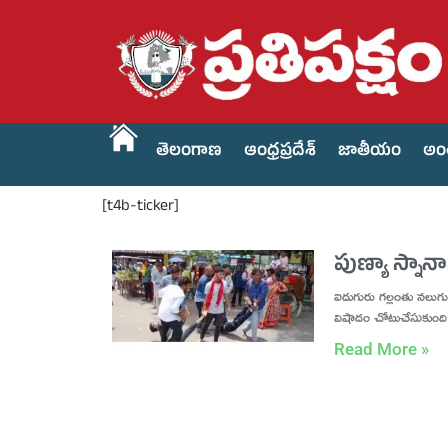
తెలంగాణ
ఆంధ్రప్రదేశ్
జాతీయం
అం
[t4b-ticker]
పుణ్యా స్నానా
ఐదుగురు గల్లంతు నలుగురు 
విషాదం చోటుచేసుకుంది. 
Read More »