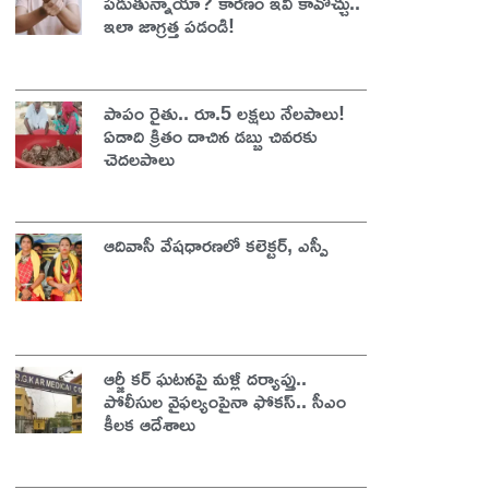
పడుతున్నాయా? కారణం ఇవి కావొచ్చు..
ఇలా జాగ్రత్త పడండి!
పాపం రైతు.. రూ.5 లక్షలు నేలపాలు!
ఏడాది క్రితం దాచిన డబ్బు చివరకు
చెదలపాలు
ఆదివాసీ వేషధారణలో కలెక్టర్, ఎస్పీ
ఆర్జీ కర్ ఘటనపై మళ్లీ దర్యాప్తు..
పోలీసుల వైఫల్యంపైనా ఫోకస్‌.. సీఎం
కీలక ఆదేశాలు