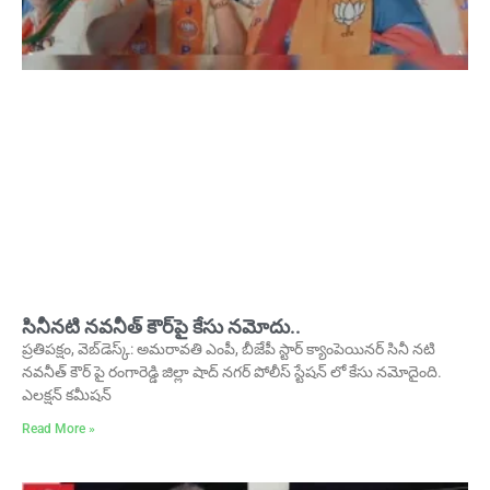
సినీనటి నవనీత్ కౌర్‌పై కేసు నమోదు..
ప్రతిపక్షం, వెబ్‌డెస్క్: అమరావతి ఎంపీ, బీజేపీ స్టార్ క్యాంపెయినర్ సినీ నటి
నవనీత్ కౌర్ పై రంగారెడ్డి జిల్లా షాద్ నగర్ పోలీస్ స్టేషన్ లో కేసు నమోదైంది.
ఎలక్షన్ కమీషన్
Read More »