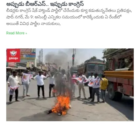
అప్పుడు బీఆర్ఎస్.. ఇప్పుడు కాంగ్రెస్
లీడర్లకు కాంగ్రెస్ షేక్‌ హ్యాండ్ పార్టీలో చేరేందుకు క్యూ కడుతున్ననేతలు ప్రతిపక్షం,
షాద్ నగర్, మే 9: అసెంబ్లీ ఎన్నికల సమయంలో కారెక్కేందుకు ఏ రేంజ్‌లో
అయితే వివిధ పార్టీల నాయకులు,
Read More »