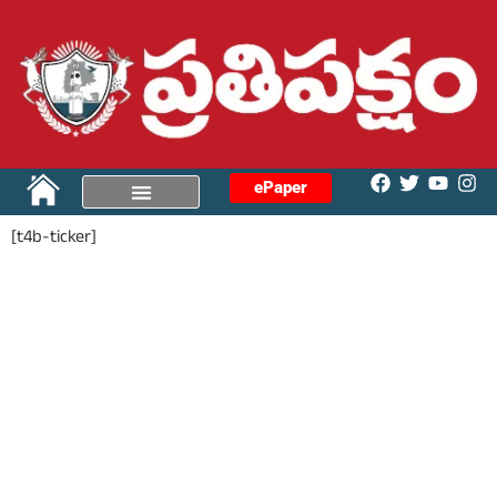
ePaper
[t4b-ticker]