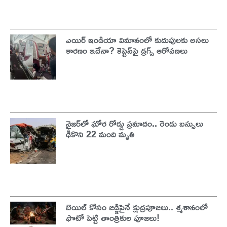
ఎయిర్ ఇండియా విమానంలో కుదుపులకు అసలు
కారణం ఇదేనా? కెప్టెన్‌పై డ్రగ్స్ ఆరోపణలు
నైజర్‌లో ఘోర రోడ్డు ప్రమాదం.. రెండు బస్సులు
ఢీకొని 22 మంది మృతి
బెయిల్ కోసం జడ్జిపైనే క్షుద్రపూజలు.. శ్మశానంలో
ఫొటో పెట్టి తాంత్రికుల పూజలు!