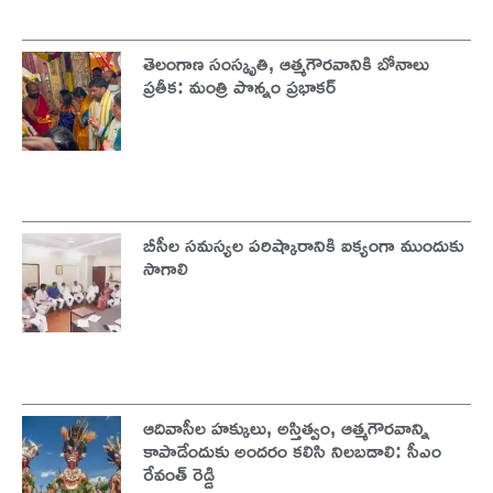
తెలంగాణ సంస్కృతి, ఆత్మగౌరవానికి బోనాలు
ప్రతీక: మంత్రి పొన్నం ప్రభాకర్
బీసీల సమస్యల పరిష్కారానికి ఐక్యంగా ముందుకు
సాగాలి
ఆదివాసీల హక్కులు, అస్తిత్వం, ఆత్మగౌరవాన్ని
కాపాడేందుకు అందరం కలిసి నిలబడాలి: సీఎం
రేవంత్ రెడ్డి