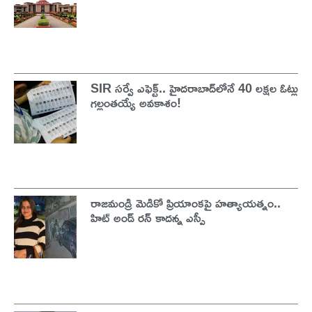
SIR సర్వే ఎఫెక్ట్.. హైదరాబాద్‌లోనే 40 లక్షల ఓట్లు
గల్లంతయ్యే అవకాశం!
రాజమండ్రి మెడికో ప్రియాంకపై హత్యాయత్నం..
హిట్ అండ్ రన్ కాదన్న ఎస్పీ