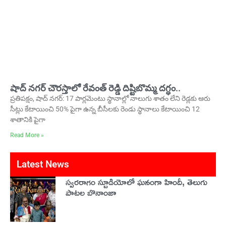
షాద్ నగర్ చౌరస్తాలో రేవంత్ రెడ్డి దిష్టిబొమ్మ దగ్ధం..
ప్రతిపక్షం, షాద్ నగర్: 17 పార్లమెంటు స్థానాల్లో నాలుగు శాతం లేని రెడ్లకు ఆరు
సీట్లు కేటాయించి 50% పైగా ఉన్న బీసీలకు రెండు స్థానాలు కేటాయించి 12
శాతానికి పైగా
Read More »
Latest News
స్వరరాగం స్టూడియోలో ఘనంగా హిందీ, తెలుగు
పాటల బొనాంజా