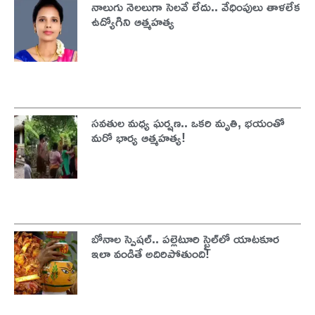
నాలుగు నెలలుగా సెలవే లేదు.. వేధింపులు తాళలేక
ఉద్యోగిని ఆత్మహత్య
సవతుల మధ్య ఘర్షణ.. ఒకరి మృతి, భయంతో
మరో భార్య ఆత్మహత్య!
బోనాల స్పెషల్.. పల్లెటూరి స్టైల్‌లో యాటకూర
ఇలా వండితే అదిరిపోతుంది!