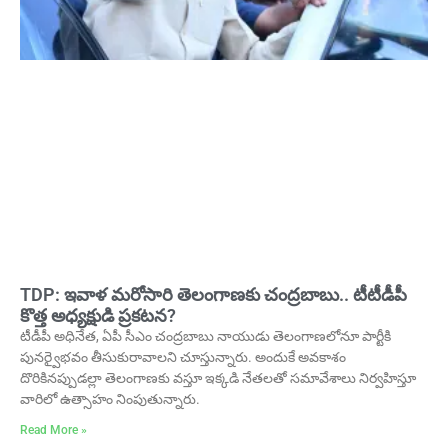
TDP: ఇవాళ మరోసారి తెలంగాణకు చంద్రబాబు.. టీటీడీపీ
కొత్త అధ్యక్షుడి ప్రకటన?
టీడీపీ అధినేత, ఏపీ సీఎం చంద్రబాబు నాయుడు తెలంగాణలోనూ పార్టీకి
పునర్వైభవం తీసుకురావాలని చూస్తున్నారు. అందుకే అవకాశం
దొరికినప్పుడల్లా తెలంగాణకు వస్తూ ఇక్కడి నేతలతో సమావేశాలు నిర్వహిస్తూ
వారిలో ఉత్సాహం నింపుతున్నారు.
Read More »