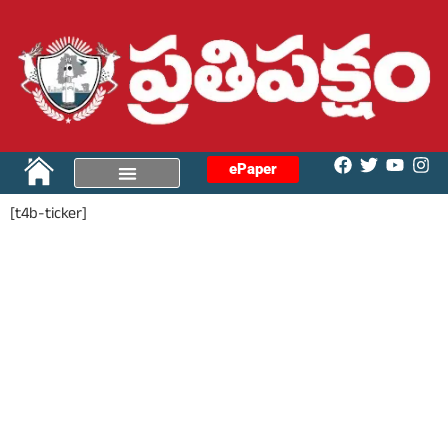
ePaper
[t4b-ticker]