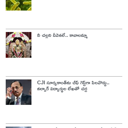
నీ చల్లని దీవెనలే.. కావాలమ్మా
CJI సూర్యకాంత్‌ను చీఫ్‌ గెస్ట్‌గా పిలవొద్దు..
నల్సార్ విద్యార్థుల లేఖతో చర్చ