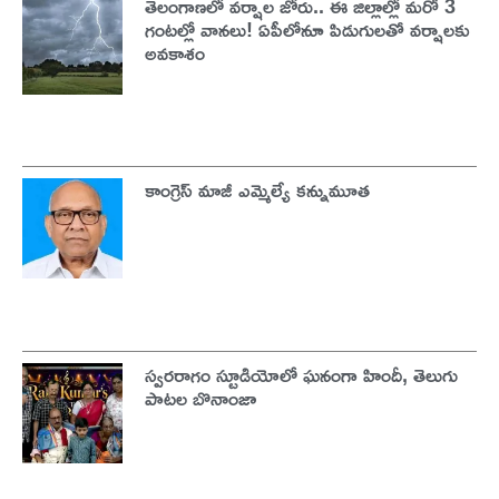
తెలంగాణలో వర్షాల జోరు.. ఈ జిల్లాల్లో మరో 3
గంటల్లో వానలు! ఏపీలోనూ పిడుగులతో వర్షాలకు
అవకాశం
కాంగ్రెస్ మాజీ ఎమ్మెల్యే కన్నుమూత
స్వరరాగం స్టూడియోలో ఘనంగా హిందీ, తెలుగు
పాటల బొనాంజా