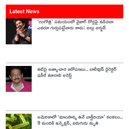
Latest News
‘గంగోత్రి’ సమయంలో వైజాగ్ రోడ్లపై నడిచినా
ఎవరూ గుర్తుపట్టేవారు కాదు: అల్లు అర్జున్
నటిపై అత్యాచార ఆరోపణలు.. బాలీవుడ్ డైరెక్టర్
షకీల్ నూరానీ అరెస్ట్
అమెరికాలో ‘మాంసాన్ని తినే బాక్టీరియా’ కలకలం..
9 మందికి ఇన్ఫెక్షన్, ఐదుగురు మృతి