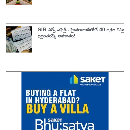
SIR సర్వే ఎఫెక్ట్.. హైదరాబాద్‌లోనే 40 లక్షల ఓట్లు
గల్లంతయ్యే అవకాశం!