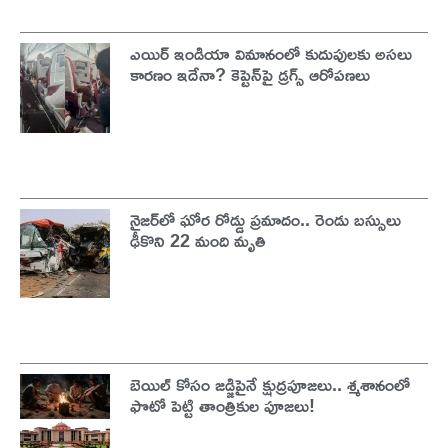
ఎయిర్ ఇండియా విమానంలో కుదుపులకు అసలు
కారణం ఇదేనా? కెప్టెన్‌పై డ్రగ్స్ ఆరోపణలు
నైజర్‌లో ఘోర రోడ్డు ప్రమాదం.. రెండు బస్సులు
ఢీకొని 22 మంది మృతి
బెయిల్ కోసం జడ్జిపైనే క్షుద్రపూజలు.. శ్మశానంలో
ఫొటో పెట్టి తాంత్రికుల పూజలు!