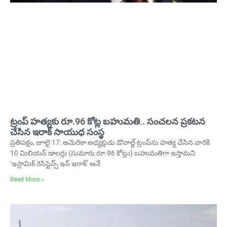
ట్రంప్ హత్యకు రూ.96 కోట్ల బహుమతి.. సంచలన ప్రకటన
చేసిన ఇరాక్ సాయుధ సంస్థ
ప్రతిపక్షం, జూలై 17: అమెరికా అధ్యక్షుడు డొనాల్డ్ ట్రంప్‌ను హత్య చేసిన వారికి
10 మిలియన్‌ డాలర్లు (సుమారు రూ.96 కోట్లు) బహుమతిగా ఇస్తామని
‘ఇస్లామిక్ రెసిస్టెన్స్ ఇన్ ఇరాక్’ అనే
Read More »