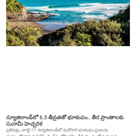
న్యూజిలాండ్‌లో 6.3 తీవ్రతతో భూకంపం.. తీర ప్రాంతాలకు
సునామీ హెచ్చరిక
ప్రతిపక్షం, జూలై 17: న్యూజిలాండ్‌లో మరోసారి భూకంపం ప్రజలను