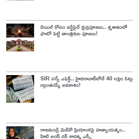
బెయిల్ కోసం జడ్జిపైనే క్షుద్రపూజలు.. శ్మశానంలో
ఫొటో పెట్టి తాంత్రికుల పూజలు!
SIR సర్వే ఎఫెక్ట్.. హైదరాబాద్‌లోనే 40 లక్షల ఓట్లు
గల్లంతయ్యే అవకాశం!
రాజమండ్రి మెడికో ప్రియాంకపై హత్యాయత్నం..
హిట్ అండ్ రన్ కాదన్న ఎస్పీ