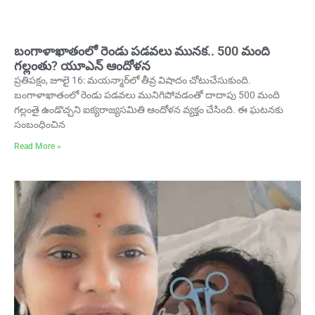
బంగాళాఖాతంలో రెండు పడవలు మునక.. 500 మంది
గల్లంతు? యూఎన్‌ ఆందోళన
ప్రతిపక్షం, జూలై 16: మయన్మార్‌లో తీవ్ర విషాదం చోటుచేసుకుంది.
బంగాళాఖాతంలో రెండు పడవలు మునిగిపోవడంతో దాదాపు 500 మంది
గల్లంతై ఉండొచ్చని ఐక్యరాజ్యసమితి ఆందోళన వ్యక్తం చేసింది. ఈ ఘటనకు
సంబంధించిన
Read More »