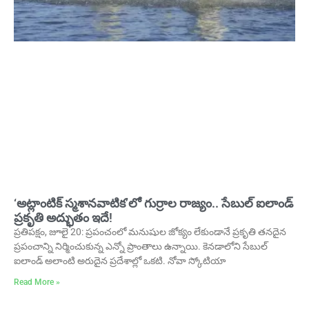
‘అట్లాంటిక్‌ స్మశానవాటిక’లో గుర్రాల రాజ్యం.. సేబుల్‌ ఐలాండ్‌
ప్రకృతి అద్భుతం ఇదే!
ప్రతిపక్షం, జూలై 20: ప్రపంచంలో మనుషుల జోక్యం లేకుండానే ప్రకృతి తనదైన
ప్రపంచాన్ని నిర్మించుకున్న ఎన్నో ప్రాంతాలు ఉన్నాయి. కెనడాలోని సేబుల్‌
ఐలాండ్‌ అలాంటి అరుదైన ప్రదేశాల్లో ఒకటి. నోవా స్కోటియా
Read More »