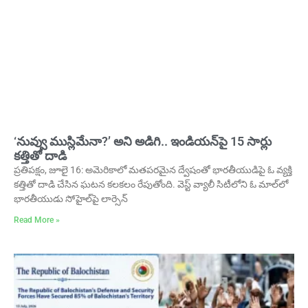
‘నువ్వు ముస్లిమేనా?’ అని అడిగి.. ఇండియన్‌పై 15 సార్లు
కత్తితో దాడి
ప్రతిపక్షం, జూలై 16: అమెరికాలో మతపరమైన ద్వేషంతో భారతీయుడిపై ఓ వ్యక్తి
కత్తితో దాడి చేసిన ఘటన కలకలం రేపుతోంది. వెస్ట్ వ్యాలీ సిటీలోని ఓ మాల్‌లో
భారతీయుడు సోహైల్‌పై లార్సెన్
Read More »