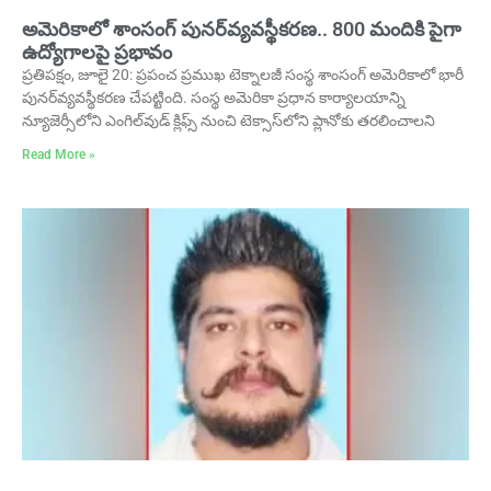
అమెరికాలో శాంసంగ్‌ పునర్‌వ్యవస్థీకరణ.. 800 మందికి పైగా
ఉద్యోగాలపై ప్రభావం
ప్రతిపక్షం, జూలై 20: ప్రపంచ ప్రముఖ టెక్నాలజీ సంస్థ శాంసంగ్‌ అమెరికాలో భారీ
పునర్‌వ్యవస్థీకరణ చేపట్టింది. సంస్థ అమెరికా ప్రధాన కార్యాలయాన్ని
న్యూజెర్సీలోని ఎంగిల్‌వుడ్‌ క్లిఫ్స్‌ నుంచి టెక్సాస్‌లోని ప్లానోకు తరలించాలని
Read More »