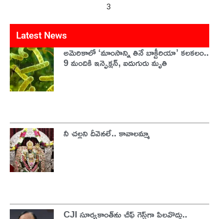
3
1
2
4
5
Latest News
అమెరికాలో ‘మాంసాన్ని తినే బాక్టీరియా’ కలకలం..
9 మందికి ఇన్ఫెక్షన్, ఐదుగురు మృతి
నీ చల్లని దీవెనలే.. కావాలమ్మా
CJI సూర్యకాంత్‌ను చీఫ్‌ గెస్ట్‌గా పిలవొద్దు..