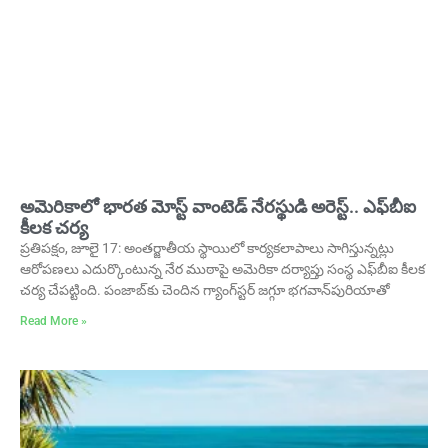
అమెరికాలో భారత మోస్ట్‌ వాంటెడ్‌ నేరస్థుడి అరెస్ట్‌.. ఎఫ్‌బీఐ
కీలక చర్య
ప్రతిపక్షం, జూలై 17: అంతర్జాతీయ స్థాయిలో కార్యకలాపాలు సాగిస్తున్నట్లు
ఆరోపణలు ఎదుర్కొంటున్న నేర ముఠాపై అమెరికా దర్యాప్తు సంస్థ ఎఫ్‌బీఐ కీలక
చర్య చేపట్టింది. పంజాబ్‌కు చెందిన గ్యాంగ్‌స్టర్‌ జగ్గూ భగవాన్‌పురియాతో
Read More »