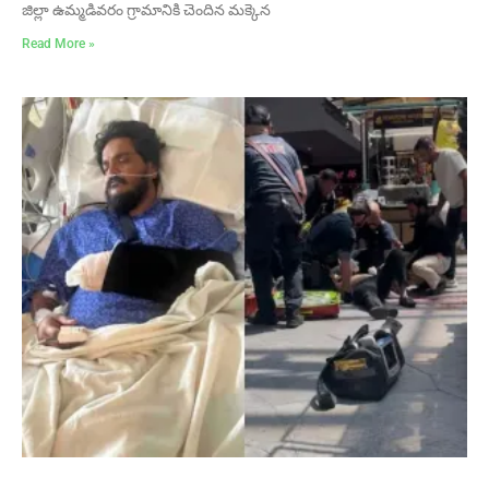
జిల్లా ఉమ్మడివరం గ్రామానికి చెందిన మక్కెన
Read More »