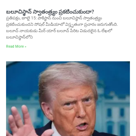
బలూచిస్థాన్ స్వాతంత్ర్యం ప్రకటించుకుందా?
ప్రతిపక్షం, జూలై 15: పాకిస్థాన్ నుంచి బలూచిస్థాన్ స్వాతంత్ర్యం
ప్రకటించుకుందని సోషల్ మీడియాలో విస్తృతంగా ప్రచారం జరుగుతోంది.
బలూచ్ నాయకుడు మీర్ యార్ బలూచ్ పేరిట విడుదలైన ఓ లేఖలో
బలూచిస్థాన్‌లోని
Read More »