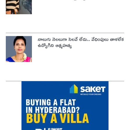
నాలుగు నెలలుగా సెలవే లేదు.. వేధింపులు తాళలేక
ఉద్యోగిని ఆత్మహత్య