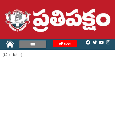
ePaper
[t4b-ticker]