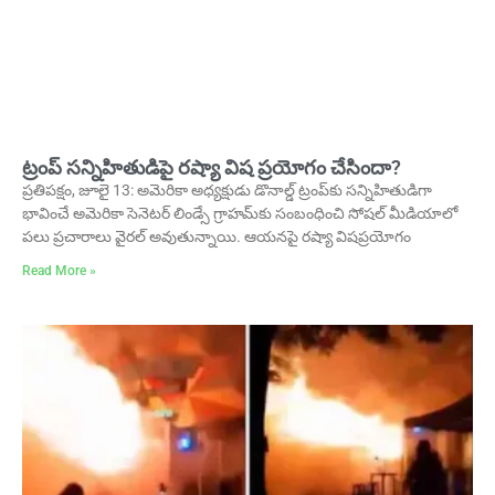
ట్రంప్ సన్నిహితుడిపై రష్యా విష ప్రయోగం చేసిందా?
ప్రతిపక్షం, జూలై 13: అమెరికా అధ్యక్షుడు డొనాల్డ్ ట్రంప్‌కు సన్నిహితుడిగా
భావించే అమెరికా సెనెటర్ లిండ్సే గ్రాహమ్‌కు సంబంధించి సోషల్ మీడియాలో
పలు ప్రచారాలు వైరల్ అవుతున్నాయి. ఆయనపై రష్యా విషప్రయోగం
Read More »