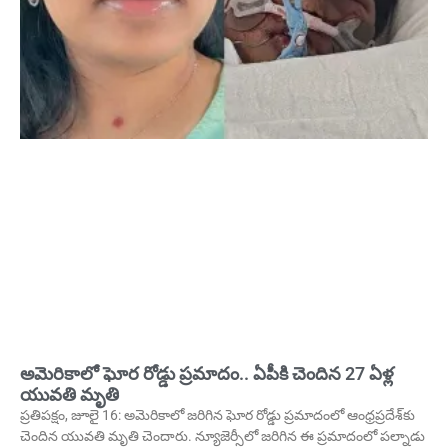
అమెరికాలో ఘోర రోడ్డు ప్రమాదం.. ఏపీకి చెందిన 27 ఏళ్ల
యువతి మృతి
ప్రతిపక్షం, జూలై 16: అమెరికాలో జరిగిన ఘోర రోడ్డు ప్రమాదంలో ఆంధ్రప్రదేశ్‌కు
చెందిన యువతి మృతి చెందారు. న్యూజెర్సీలో జరిగిన ఈ ప్రమాదంలో పల్నాడు