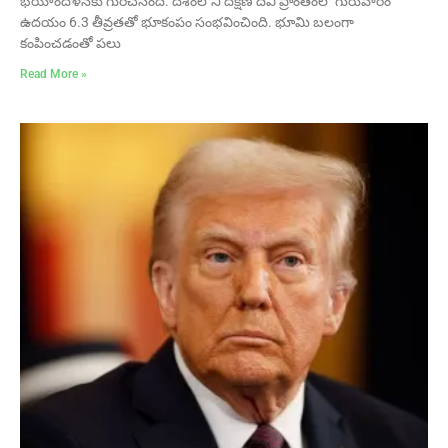
భయాందోళనకు గురిచేసింది. దేశంలోని దక్షిణ దీవి ప్రాంతంలో గురువారం
ఉదయం 6.3 తీవ్రతతో భూకంపం సంభవించింది. భూమి బలంగా
కంపించడంతో పలు
Read More »