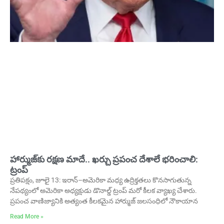
హార్ముజ్‌కు రక్షణ మాదే.. ఖర్చు ప్రపంచ దేశాలే భరించాలి:
ట్రంప్
ప్రతిపక్షం, జూలై 13: ఇరాన్–అమెరికా మధ్య ఉద్రిక్తతలు కొనసాగుతున్న
నేపథ్యంలో అమెరికా అధ్యక్షుడు డొనాల్డ్ ట్రంప్ మరో కీలక వ్యాఖ్య చేశారు.
ప్రపంచ వాణిజ్యానికి అత్యంత కీలకమైన హార్ముజ్ జలసంధిలో నౌకాయాన
Read More »