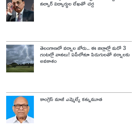
నల్సార్ విద్యార్థుల లేఖతో చర్చ
తెలంగాణలో వర్షాల జోరు.. ఈ జిల్లాల్లో మరో 3
గంటల్లో వానలు! ఏపీలోనూ పిడుగులతో వర్షాలకు
అవకాశం
కాంగ్రెస్ మాజీ ఎమ్మెల్యే కన్నుమూత